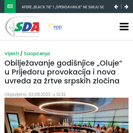
AFERE „BLACK TIE“ I „SPENGAVANJE“ NE SMIJU SE
ZATAŠKATI
Vijesti
/
Saopćenja
Obilježavanje godišnjice „Oluje“
u Prijedoru provokacija i nova
uvreda za žrtve srpskih zločina
Objavljeno: 03.08.2023. u 12:32