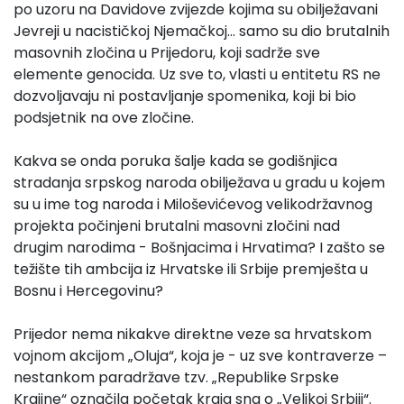
po uzoru na Davidove zvijezde kojima su obilježavani
Jevreji u nacističkoj Njemačkoj... samo su dio brutalnih
masovnih zločina u Prijedoru, koji sadrže sve
elemente genocida. Uz sve to, vlasti u entitetu RS ne
dozvoljavaju ni postavljanje spomenika, koji bi bio
podsjetnik na ove zločine.
Kakva se onda poruka šalje kada se godišnjica
stradanja srpskog naroda obilježava u gradu u kojem
su u ime tog naroda i Miloševićevog velikodržavnog
projekta počinjeni brutalni masovni zločini nad
drugim narodima - Bošnjacima i Hrvatima? I zašto se
težište tih ambcija iz Hrvatske ili Srbije premješta u
Bosnu i Hercegovinu?
Prijedor nema nikakve direktne veze sa hrvatskom
vojnom akcijom „Oluja“, koja je - uz sve kontraverze –
nestankom paradržave tzv. „Republike Srpske
Krajine“ označila početak kraja sna o „Velikoj Srbiji“.