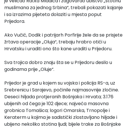
je veličao Ratka Mladića i zagovarao ubistvo „stotinu
muslimana za jednog Srbina“, trebali pokazati kajanje
i sa izrazima pijeteta dolaziti u mjesta poput
Prijedora.
Ako Vučić, Dodik i patrijarh Porfirije žele da se prisjete
žrtava operacije „Oluja“, trebaju hrabro otići u
Hrvatsku i uraditi ono što kane uraditi u Prijedoru.
Sva trojica dobro znaju šta se u Prijedoru desilo u
godinama prije „Oluje“.
Prijedor je grad u kojem su vojska i policija RS-a, uz
Srebrenicu i Sarajevo, počinile najmasovnije zločine.
Deseci hiljada protjeranih Bošnjaka i Hrvata; 3.176
ubijenih od čega je 102 djece; najveća masovna
grobnica Tomašica; logori Omarska, Trnopolje i
Keraterm u kojima je sadistički zlostavljano hiljade i
ubijeno nekoliko stotina ljudi; bijele trake za Bošnjake