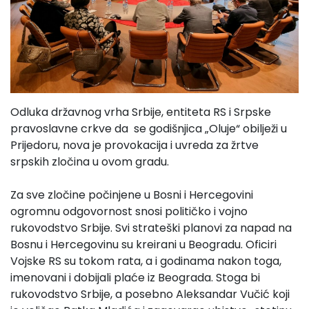
Odluka državnog vrha Srbije, entiteta RS i Srpske
pravoslavne crkve da se godišnjica „Oluje“ obilježi u
Prijedoru, nova je provokacija i uvreda za žrtve
srpskih zločina u ovom gradu.
Za sve zločine počinjene u Bosni i Hercegovini
ogromnu odgovornost snosi političko i vojno
rukovodstvo Srbije. Svi strateški planovi za napad na
Bosnu i Hercegovinu su kreirani u Beogradu. Oficiri
Vojske RS su tokom rata, a i godinama nakon toga,
imenovani i dobijali plaće iz Beograda. Stoga bi
rukovodstvo Srbije, a posebno Aleksandar Vučić koji