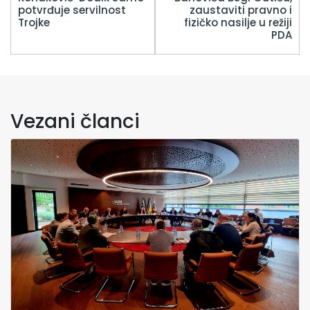
potvrđuje servilnost
zaustaviti pravno i
Trojke
fizičko nasilje u režiji
PDA
Vezani članci