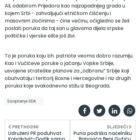
Ali, odabirom Prijedora kao najzapadnijeg grada u
kojem Srbi - zahvaljujući etničkom čišćenju i
masovnim zločinima - čine većinu, očigledno se želi
poslati poruka da taj san u glavama dijela srpske
političke i vjerske elite još živi.
To je poruka koju bh. patriote veoma dobro razumiju.
Kao i Vučićeve poruke o jačanju Vojske Srbije,
usvojene strateške planove za „odbranu“ Srbije koji
obuhvataju i teritorij Bosne i Hercegovine i niz drugih
poruka koje svakodnevno stižu iz Beograda.
Saopćenje SDA
PRETHODNI
SLJEDEĆI
Udruženi PR poduhvat
Puna podrška načelniku
Konaković-Dodik samo
Banovića Begi Gutiću,