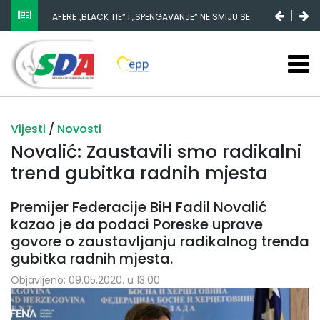
AFERE „BLACK TIE“ I „SPENGAVANJE“ NE SMIJU SE
ZATAŠKATI
Vijesti
/
Novosti
Novalić: Zaustavili smo radikalni
trend gubitka radnih mjesta
Premijer Federacije BiH Fadil Novalić
kazao je da podaci Poreske uprave
govore o zaustavljanju radikalnog trenda
gubitka radnih mjesta.
Objavljeno: 09.05.2020. u 13:00