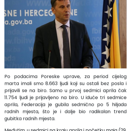
Po podacima Poreske uprave, za period cijelog
marta imali smo 8.663 ljudi koji su ostali bez posla i
prijavili se na biro. Samo u prvoj sedmici aprila čak
11.754 ljudi je prijavljeno na biro. U iduće tri sedmice
aprila, Federacija je gubila sedmično po 5 hiljada
radnih mjesta, što je i dalje bio radikalan trend
gubitka radnih mjesta.
Međutim, u sedmici na kraju aprila i početku maja (29.