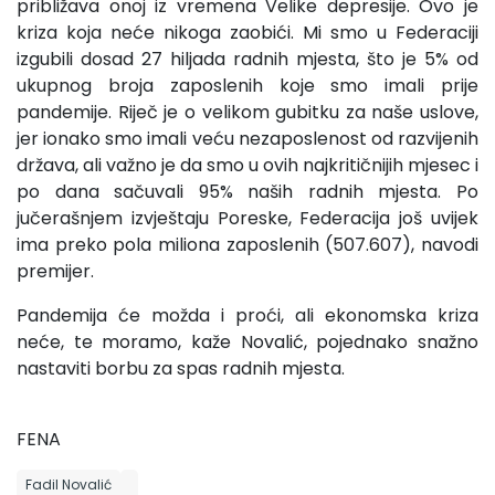
približava onoj iz vremena Velike depresije. Ovo je
kriza koja neće nikoga zaobići. Mi smo u Federaciji
izgubili dosad 27 hiljada radnih mjesta, što je 5% od
ukupnog broja zaposlenih koje smo imali prije
pandemije. Riječ je o velikom gubitku za naše uslove,
jer ionako smo imali veću nezaposlenost od razvijenih
država, ali važno je da smo u ovih najkritičnijih mjesec i
po dana sačuvali 95% naših radnih mjesta. Po
jučerašnjem izvještaju Poreske, Federacija još uvijek
ima preko pola miliona zaposlenih (507.607), navodi
premijer.
Pandemija će možda i proći, ali ekonomska kriza
neće, te moramo, kaže Novalić, pojednako snažno
nastaviti borbu za spas radnih mjesta.
FENA
Fadil Novalić