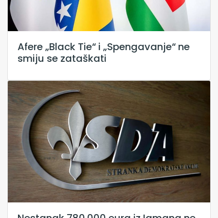
Afere „Black Tie“ i „Spengavanje“ ne
smiju se zataškati
Nestanak 780.000 eura iz Igmana ne