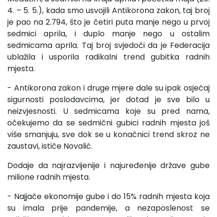
4. – 5. 5.), kada smo usvojili Antikorona zakon, taj broj
je pao na 2.794, što je četiri puta manje nego u prvoj
sedmici aprila, i duplo manje nego u ostalim
sedmicama aprila. Taj broj svjedoči da je Federacija
ublažila i usporila radikalni trend gubitka radnih
mjesta.
- Antikorona zakon i druge mjere dale su ipak osjećaj
sigurnosti poslodavcima, jer dotad je sve bilo u
neizvjesnosti. U sedmicama koje su pred nama,
očekujemo da se sedmični gubici radnih mjesta još
više smanjuju, sve dok se u konačnici trend skroz ne
zaustavi, ističe Novalić.
Dodaje da najrazvijenije i najuređenije države gube
milione radnih mjesta.
- Najjače ekonomije gube i do 15% radnih mjesta koja
su imala prije pandemije, a nezaposlenost se