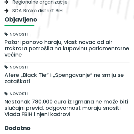
Regionalne organizacije
SDA Brčko distrikt BiH
Objavljeno
NOVOSTI
Požari ponovo haraju, vlast novac od air
traktora potrošila na kupovinu parlamentarne
većine
NOVOSTI
Afere „Black Tie“ i „Spengavanje“ ne smiju se
zataškati
NOVOSTI
Nestanak 780.000 eura iz Igmana ne može biti
slučajni previd, odgovornost moraju snositi
Vlada FBiH i njeni kadrovi
Dodatno