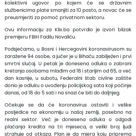
kolektivni ugovor po kojem će se državnim
službenicima plate smanjiti za 10 posto, a novac će se
preusmjeriti za pomoć privatnom sektoru.
Ovu informaciju za Klix.ba potvrdio je izvori blizak
premijeru FBiH Fadilu Novaliću.
Podsjećamo, u Bosni i Hercegovini koronavirusom su
zaražene 94 osobe, a jučer je u Bihaću zabilježen i prvi
smrtni slučaj. U petak je donesena odluka o zabrani
kretanja osobama mlađim od 18 i starijim od 65, a već
dan kasnije, u subotu, Federalni štab civilne zaštite
donio je odluku o uvođenju policijskog sata koji počinje
danas, od 18 do 5 sati i na snazi će biti do daljnjeg.
Očekuje se da će koronavirus ostaviti i velike
posljedice na ekonomiju u našoj zemlji, posebno na
realni sektor. Već je donesena odluka o odgodi
plaćanja kredita na tri mjeseca, a veliki broj ljudi
strahuje od otkaza. Plan je da mjera koju priprema