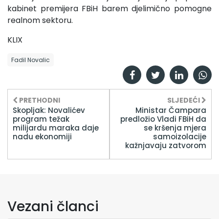
kabinet premijera FBiH barem djelimično pomogne
realnom sektoru.
KLIX
Fadil Novalic
PRETHODNI
SLJEDEĆI
Skopljak: Novalićev
Ministar Čampara
program težak
predložio Vladi FBiH da
milijardu maraka daje
se kršenja mjera
nadu ekonomiji
samoizolacije
kažnjavaju zatvorom
Vezani članci