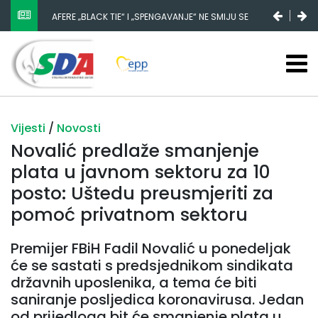
AFERE „BLACK TIE“ I „SPENGAVANJE“ NE SMIJU SE
ZATAŠKATI
Vijesti
/
Novosti
Novalić predlaže smanjenje
plata u javnom sektoru za 10
posto: Uštedu preusmjeriti za
pomoć privatnom sektoru
Premijer FBiH Fadil Novalić u ponedeljak
će se sastati s predsjednikom sindikata
državnih uposlenika, a tema će biti
saniranje posljedica koronavirusa. Jedan
od prijedloga bit će smanjenje plata u