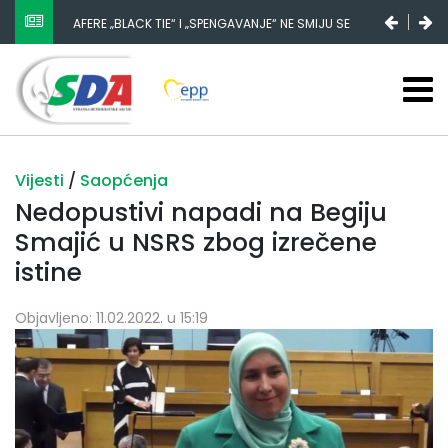
AFERE „BLACK TIE“ I „SPENGAVANJE“ NE SMIJU SE
ZATAŠKATI
Vijesti
/
Saopćenja
Nedopustivi napadi na Begiju
Smajić u NSRS zbog izrečene
istine
Objavljeno: 11.02.2022. u 15:19