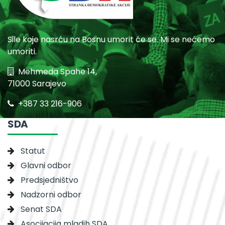
Sile koje nasrću na Bosnu umorit će se. Mi se nećemo
umoriti.
Mehmeda Spahe 14,
71000 Sarajevo
+387 33 216-906
SDA
Statut
Glavni odbor
Predsjedništvo
Nadzorni odbor
Senat SDA
Asocijacija mladih SDA