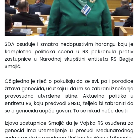
SDA osuđuje i smatra nedopustivim harangu koju je
kompletna politička scena u RS pokrenula protiv
zastupnice u Narodnoj skupštini entiteta RS Begije
Smajić.
Očigledno je riječ o pokušaju da se svi, pa i porodice
žrtava genocida, ušutkaju i da im se zabrani iznošenje
pravosudno utvrđene istine. Aktuelna politika u
entitetu RS, koju predvodi SNSD, željela bi zabraniti da
se o genocidu uopće govori. To se nikad neće desiti.
Izjava zastupnice Smajić da je Vojska RS osuđena za
genocid ima utemeljenje u presudi Međunarodnog
suda pravda i presudama Haškog krivičnog tribunala.