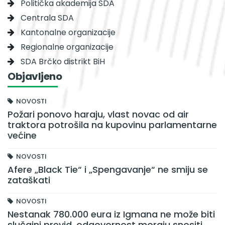
Politička akademija SDA
Centrala SDA
Kantonalne organizacije
Regionalne organizacije
SDA Brčko distrikt BiH
Objavljeno
NOVOSTI
Požari ponovo haraju, vlast novac od air
traktora potrošila na kupovinu parlamentarne
većine
NOVOSTI
Afere „Black Tie“ i „Spengavanje“ ne smiju se
zataškati
NOVOSTI
Nestanak 780.000 eura iz Igmana ne može biti
slučajni previd, odgovornost moraju snositi