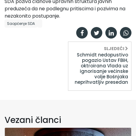
SDA poziva članove upravnih struktura javnih
preduzeća da ne podlegnu pritiscima i pozivima na
nezakonito postupanje.
Saopćenje SDA
SLJEDEĆI
Schmidt nedopustivo
pogazio Ustav FBiH,
oktroirana Vlada uz
ignorisanje većinske
volje Bošnjaka
neprihvatljiv presedan
Vezani članci