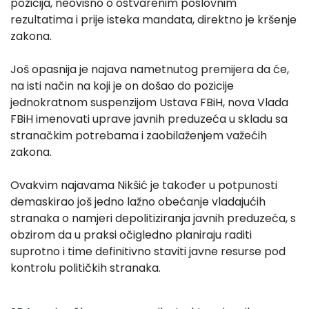
pozicija, neovisno o ostvarenim poslovnim
rezultatima i prije isteka mandata, direktno je kršenje
zakona.
Još opasnija je najava nametnutog premijera da će,
na isti način na koji je on došao do pozicije
jednokratnom suspenzijom Ustava FBiH, nova Vlada
FBiH imenovati uprave javnih preduzeća u skladu sa
stranačkim potrebama i zaobilaženjem važećih
zakona.
Ovakvim najavama Nikšić je također u potpunosti
demaskirao još jedno lažno obećanje vladajućih
stranaka o namjeri depolitiziranja javnih preduzeća, s
obzirom da u praksi očigledno planiraju raditi
suprotno i time definitivno staviti javne resurse pod
kontrolu političkih stranaka.