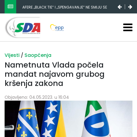
AFERE „BLACK TIE“ I „SPENGAVANJE“ NE SMIJU SE
ZATAŠKATI
Vijesti
/
Saopćenja
Nametnuta Vlada počela
mandat najavom grubog
kršenja zakona
Objavljeno: 04.05.2023. u 16:04