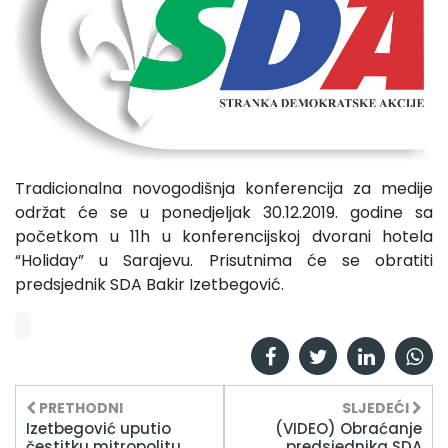
Tradicionalna novogodišnja konferencija za medije
održat će se u ponedjeljak 30.12.2019. godine sa
početkom u 11h u konferencijskoj dvorani hotela
“Holiday” u Sarajevu. Prisutnima će se obratiti
predsjednik SDA Bakir Izetbegović.
PRETHODNI
SLJEDEĆI
Izetbegović uputio
(VIDEO) Obraćanje
čestitku mitropolitu
predsjednika SDA