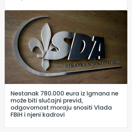
Nestanak 780.000 eura iz Igmana ne
može biti slučajni previd,
odgovornost moraju snositi Vlada
FBiH i njeni kadrovi