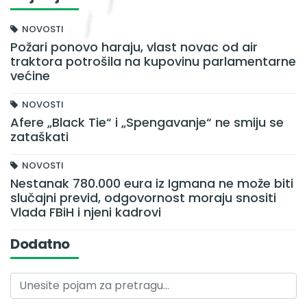
NOVOSTI
Požari ponovo haraju, vlast novac od air
traktora potrošila na kupovinu parlamentarne
većine
NOVOSTI
Afere „Black Tie“ i „Spengavanje“ ne smiju se
zataškati
NOVOSTI
Nestanak 780.000 eura iz Igmana ne može biti
slučajni previd, odgovornost moraju snositi
Vlada FBiH i njeni kadrovi
Dodatno