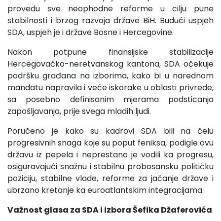
provedu sve neophodne reforme u cilju pune
stabilnosti i brzog razvoja države BiH. Budući uspjeh
SDA, uspjeh je i države Bosne i Hercegovine.
Nakon potpune finansijske stabilizacije
Hercegovačko-neretvanskog kantona, SDA očekuje
podršku građana na izborima, kako bi u narednom
mandatu napravila i veće iskorake u oblasti privrede,
sa posebno definisanim mjerama podsticanja
zapošljavanja, prije svega mladih ljudi.
Poručeno je kako su kadrovi SDA bili na čelu
progresivnih snaga koje su poput feniksa, podigle ovu
državu iz pepela i neprestano je vodili ka progresu,
osiguravajući snažnu i stabilnu probosansku političku
poziciju, stabilne vlade, reforme za jačanje države i
ubrzano kretanje ka euroatlantskim integracijama.
Važnost glasa za SDA i izbora Šefika Džaferovića