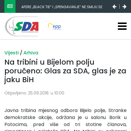
AFERE „BLACK TIE“ I „SPENGAVANJE“ NE SMIJU SE
ZATAŠKATI
Vijesti
/
Arhiva
Na tribini u Bijelom polju
poručeno: Glas za SDA, glas je za
jaku BiH
Objavljeno: 25.09.2018. u 10:00
Javna tribina mjesnog odbora Bijelo polje, Stranke
demokratske akcije, održana je u salonu Borik u
Potocima, pred više od tri stotine članova,