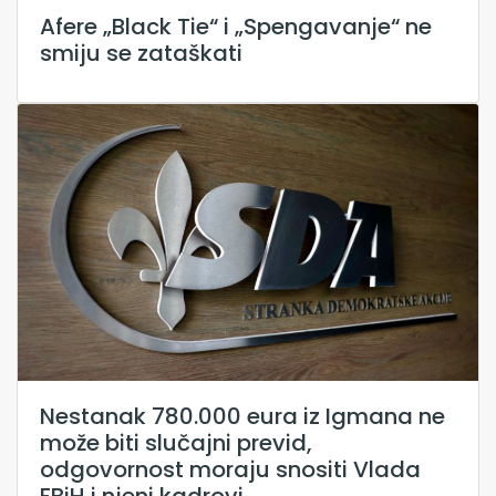
Afere „Black Tie“ i „Spengavanje“ ne
smiju se zataškati
Nestanak 780.000 eura iz Igmana ne
može biti slučajni previd,
odgovornost moraju snositi Vlada
FBiH i njeni kadrovi