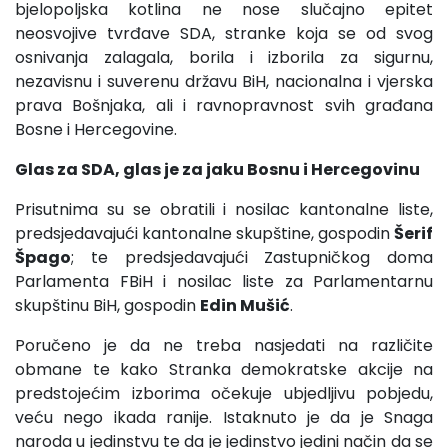
bjelopoljska kotlina ne nose slučajno epitet
neosvojive tvrđave SDA, stranke koja se od svog
osnivanja zalagala, borila i izborila za sigurnu,
nezavisnu i suverenu državu BiH, nacionalna i vjerska
prava Bošnjaka, ali i ravnopravnost svih građana
Bosne i Hercegovine.
Glas za SDA, glas je za jaku Bosnu i Hercegovinu
Prisutnima su se obratili i nosilac kantonalne liste,
predsjedavajući kantonalne skupštine, gospodin
Šerif
Špago
; te predsjedavajući Zastupničkog doma
Parlamenta FBiH i nosilac liste za Parlamentarnu
skupštinu BiH, gospodin
Edin Mušić
.
Poručeno je da ne treba nasjedati na različite
obmane te kako Stranka demokratske akcije na
predstojećim izborima očekuje ubjedljivu pobjedu,
veću nego ikada ranije. Istaknuto je da je Snaga
naroda u jedinstvu te da je jedinstvo jedini način da se