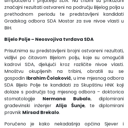
simpatizera i prijatelja SDA. Na tribini su prikazani
značajni rezultati ostvareni na području Bijelog polja u
prethodnom periodu te predstavljeni kandidati
Gradskog odbora SDA Mostar za sve nivoe vlasti u
BiH.
Bijelo Polje – Neosvojiva tvrđava SDA
Prisutnima su predstavljeni brojni ostvareni rezultati,
vidljivi po čitavom Bijelom polju, koje su omogućili
kadrovi SDA, djelujući kroz različite nivoe vlasti.
Mnoštvu okupljenih na tribini, obratili su se
gospodin
Ibrahim Čolaković
, u ime mjesnog odbora
SDA Bijelo Polje te kandidati za Skupštinu HNK koji
dolaze s područja tog mjesnog odbora – doktorica
stomatologije
Nermana Bubalo
, diplomirani
građevinski inženjer
Alija Šunje
, te diplomirani
pravnik
Mirsad Brekalo
.
Poručeno je kako nekadašnja općina Sjever i