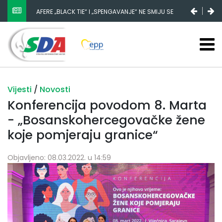
AFERE „BLACK TIE“ I „SPENGAVANJE“ NE SMIJU SE
ZATAŠKATI
Vijesti
/
Novosti
Konferencija povodom 8. Marta
- „Bosanskohercegovačke žene
koje pomjeraju granice“
Objavljeno: 08.03.2022. u 14:59