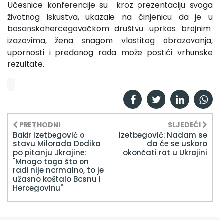
Učesnice konferencije su kroz prezentaciju svoga
životnog iskustva, ukazale na činjenicu da je u
bosanskohercegovačkom društvu uprkos brojnim
izazovima, žena snagom vlastitog obrazovanja,
upornosti i predanog rada može postići vrhunske
rezultate.
PRETHODNI
SLJEDEĆI
Bakir Izetbegović o
Izetbegović: Nadam se
stavu Milorada Dodika
da će se uskoro
po pitanju Ukrajine:
okončati rat u Ukrajini
"Mnogo toga što on
radi nije normalno, to je
užasno koštalo Bosnu i
Hercegovinu"