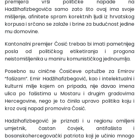
premijera vrši političke napade na
Hadžihafizbegovića samo zato što ovaj ima svoje
mišljenje, afinitete spram korektnih ljudi iz hrvatskog
korpusa i srčano se zalaže i brine za budućnost jedine
mu domovine.
Kantonalni premijer Ćosić trebao bi imati pametnijeg
posla od političkog etiketiranja i progona
neistomišljenika u maniru komunističkog jednoumlja.
Posebno su cinične Ćosićeve optužbe za Emirov
“fašizam”. Emir Hadžihafizbegović, kao i intelektualni i
kulturni milje kojem on pripada, nije davao imena
ulica po fašistima u Mostaru i drugim gradovima
Hercegovine, nego je to činila upravo politika koju i
kroz ovaj napad promovira Ćosić.
Hadzihafizbegović je priznati i u regionu omiljeni
umjetnik, častan čovjek, antifašista i
bosanskohercegovački patriota koji je učinio mnogo