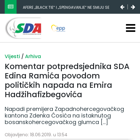
AFERE „BLACK TIE“ I „SPENGAVANJE“ NE SMIJU SE
ZATAŠKATI
Vijesti
/
Arhiva
Komentar potpredsjednika SDA
Edina Ramića povodom
političkih napada na Emira
Hadžihafizbegovića
Napadi premijera Zapadnohercegovačkog
kantona Zdenka Ćosića na istaknutog
bosanskohercegovačkog glumca […]
Objavljeno: 18.06.2019. u 13:54