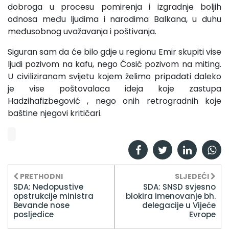
dobroga u procesu pomirenja i izgradnje boljih
odnosa među ljudima i narodima Balkana, u duhu
međusobnog uvažavanja i poštivanja.
Siguran sam da će bilo gdje u regionu Emir skupiti vise
ljudi pozivom na kafu, nego Ćosić pozivom na miting.
U civiliziranom svijetu kojem želimo pripadati daleko
je vise poštovalaca ideja koje zastupa
Hadzihafizbegović , nego onih retrogradnih koje
baštine njegovi kritičari.
PRETHODNI
SLJEDEĆI
SDA: Nedopustive
SDA: SNSD svjesno
opstrukcije ministra
blokira imenovanje bh.
Bevande nose
delegacije u Vijeće
posljedice
Evrope