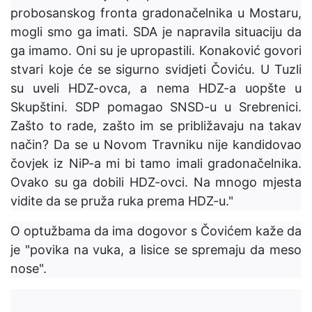
probosanskog fronta gradonačelnika u Mostaru,
mogli smo ga imati. SDA je napravila situaciju da
ga imamo. Oni su je upropastili. Konaković govori
stvari koje će se sigurno svidjeti Čoviću. U Tuzli
su uveli HDZ-ovca, a nema HDZ-a uopšte u
Skupštini. SDP pomagao SNSD-u u Srebrenici.
Zašto to rade, zašto im se približavaju na takav
način? Da se u Novom Travniku nije kandidovao
čovjek iz NiP-a mi bi tamo imali gradonačelnika.
Ovako su ga dobili HDZ-ovci. Na mnogo mjesta
vidite da se pruža ruka prema HDZ-u."
O optužbama da ima dogovor s Čovićem kaže da
je "povika na vuka, a lisice se spremaju da meso
nose".