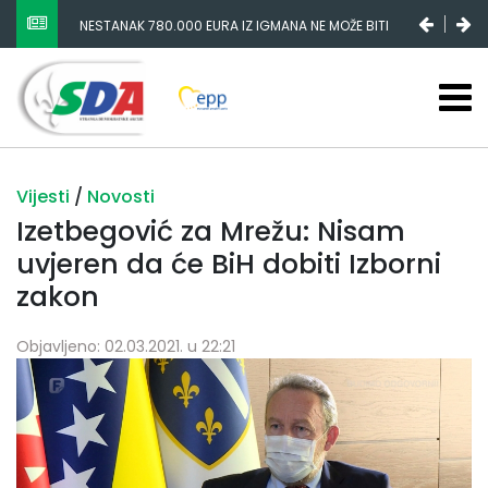
NESTANAK 780.000 EURA IZ IGMANA NE MOŽE BITI
NIKŠIĆ I LAKIĆ ZAVARALI PARLAMENT I RADNIKE
SLUČAJNI PREVID, ODGOVORNOST MORAJU SNOSITI
ŽELJEZARE
VLADA FBIH I NJENI KADROVI
Vijesti
/
Novosti
Izetbegović za Mrežu: Nisam
uvjeren da će BiH dobiti Izborni
zakon
Objavljeno: 02.03.2021. u 22:21