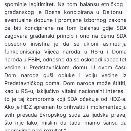
spominje legitimitet. Na tom balansu etničkog i
građanskog je Bosna koncipirana u Dejtonu i
eventualne dopune i promjene Izbornog zakona
će biti koncipirane na tom balansu gdje SDA
zagovara građanski princip i ono na čemu SDA
posebno insistira je da se ukloni asimetrija
funkcionisanja Vijeća naroda u RS-u i Doma
naroda u FBiH, odnosno da se oslobodi kapacitet
većine u Predstavničkom domu. U ovom času
Dom naroda guši odluke i volju većine iz
Predstavničkog doma. Dom naroda može štititi,
kao u RS-u, isključivo vitalni nacionalni interes i
to je taj kompromis koji SDA očekuje od HDZ-a.
Ako je HDZ spreman to prihvatiti i implementaciju
svih presuda Evropskog suda za ljudska prava,
što nije lako, mislim da tada imamo šansu da
napravimo neki rezultat."