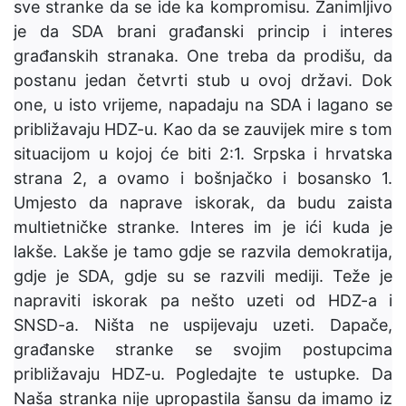
sve stranke da se ide ka kompromisu. Zanimljivo
je da SDA brani građanski princip i interes
građanskih stranaka. One treba da prodišu, da
postanu jedan četvrti stub u ovoj državi. Dok
one, u isto vrijeme, napadaju na SDA i lagano se
približavaju HDZ-u. Kao da se zauvijek mire s tom
situacijom u kojoj će biti 2:1. Srpska i hrvatska
strana 2, a ovamo i bošnjačko i bosansko 1.
Umjesto da naprave iskorak, da budu zaista
multietničke stranke. Interes im je ići kuda je
lakše. Lakše je tamo gdje se razvila demokratija,
gdje je SDA, gdje su se razvili mediji. Teže je
napraviti iskorak pa nešto uzeti od HDZ-a i
SNSD-a. Ništa ne uspijevaju uzeti. Dapače,
građanske stranke se svojim postupcima
približavaju HDZ-u. Pogledajte te ustupke. Da
Naša stranka nije upropastila šansu da imamo iz