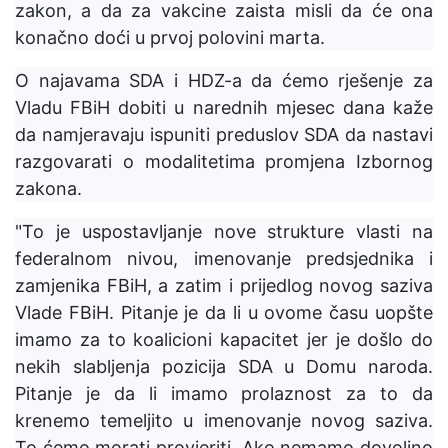
zakon, a da za vakcine zaista misli da će ona
konačno doći u prvoj polovini marta.
O najavama SDA i HDZ-a da ćemo rješenje za
Vladu FBiH dobiti u narednih mjesec dana kaže
da namjeravaju ispuniti preduslov SDA da nastavi
razgovarati o modalitetima promjena Izbornog
zakona.
"To je uspostavljanje nove strukture vlasti na
federalnom nivou, imenovanje predsjednika i
zamjenika FBiH, a zatim i prijedlog novog saziva
Vlade FBiH. Pitanje je da li u ovome času uopšte
imamo za to koalicioni kapacitet jer je došlo do
nekih slabljenja pozicija SDA u Domu naroda.
Pitanje je da li imamo prolaznost za to da
krenemo temeljito u imenovanje novog saziva.
To ćemo morati provjeriti. Ako nemamo dovoljno