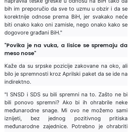
napravila teške greške u odnosu na BiH tako da
bih im preporučio da sve to uzmu u obzir i da se
korektnije odnose prema BiH, jer svakako neće
biti onako kako oni zamisle, nego onako kako se
dogovore građani BiH."
"Povika je na vuka, a lisice se spremaju da
meso nose"
Kaže da su srpske pozicije zakovane na oko, ali
bilo je spremnosti kroz Aprilski paket da se ide na
indirektno.
"I SNSD i SDS su bili spremni na to. Zašto ne bi
bili ponovo spremni? Ako bi ih ohrabrile neke
međunarodne snage. Mi ovo ne možemo sami
iznijeti, bez jednog pozitivnog pritiska
međunarodne zajednice. Potrebno je ohrabriti