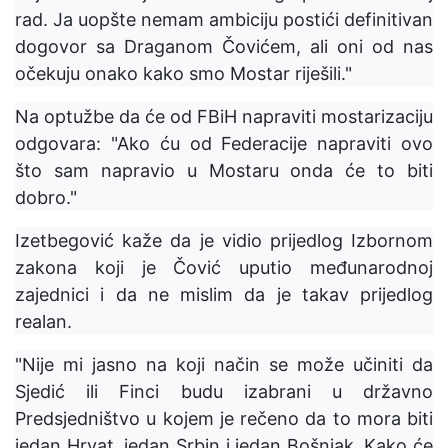
rad. Ja uopšte nemam ambiciju postići definitivan
dogovor sa Draganom Čovićem, ali oni od nas
očekuju onako kako smo Mostar riješili."
Na optužbe da će od FBiH napraviti mostarizaciju
odgovara: "Ako ću od Federacije napraviti ovo
što sam napravio u Mostaru onda će to biti
dobro."
Izetbegović kaže da je vidio prijedlog Izbornom
zakona koji je Čović uputio međunarodnoj
zajednici i da ne mislim da je takav prijedlog
realan.
"Nije mi jasno na koji način se može učiniti da
Sjedić ili Finci budu izabrani u državno
Predsjedništvo u kojem je rečeno da to mora biti
jedan Hrvat, jedan Srbin i jedan Bošnjak. Kako će