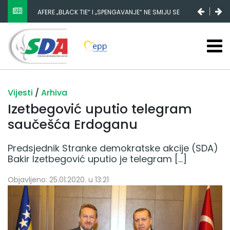
AFERE „BLACK TIE“ I „SPENGAVANJE“ NE SMIJU SE
ZATAŠKATI
Vijesti
/
Arhiva
Izetbegović uputio telegram
saučešća Erdoganu
Predsjednik Stranke demokratske akcije (SDA)
Bakir Izetbegović uputio je telegram […]
Objavljeno: 25.01.2020. u 13:21