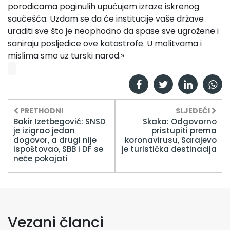
porodicama poginulih upućujem izraze iskrenog
saučešća. Uzdam se da će institucije vaše države
uraditi sve što je neophodno da spase sve ugrožene i
saniraju posljedice ove katastrofe. U molitvama i
mislima smo uz turski narod.»
PRETHODNI
SLJEDEĆI
Bakir Izetbegović: SNSD
Skaka: Odgovorno
je izigrao jedan
pristupiti prema
dogovor, a drugi nije
koronavirusu, Sarajevo
ispoštovao, SBB i DF se
je turistička destinacija
neće pokajati
Vezani članci