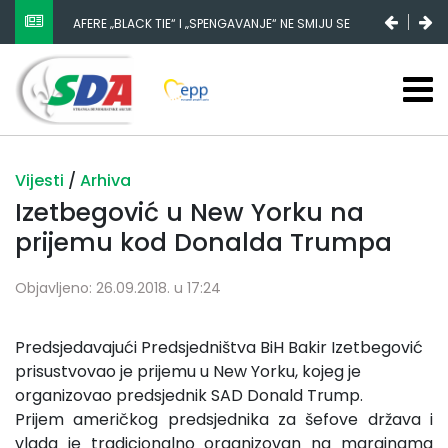
AFERE „BLACK TIE“ I „SPENGAVANJE“ NE SMIJU SE
ZATAŠKATI
Vijesti
/
Arhiva
Izetbegović u New Yorku na
prijemu kod Donalda Trumpa
Objavljeno: 26.09.2018. u 17:24
Predsjedavajući Predsjedništva BiH Bakir Izetbegović
prisustvovao je prijemu u New Yorku, kojeg je
organizovao predsjednik SAD Donald Trump.
Prijem američkog predsjednika za šefove država i
vlada je tradicionalno organizovan na marginama