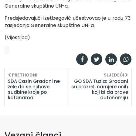
Generalne skupštine UN-a.
Predsjedavajući Izetbegović učestvovao je u radu 73.
zasjedanja Generalne skupštine UN-a.
(Vijesti.ba)
PRETHODNI
SLJEDEĆI
SDA Cazin Građani ne
GO SDA Tuzla: Građani
žele da se njihove
su prozreli namjere onih
sudbine kroje po
koji bi da prave
kafanama
autonomiju
Vezani članci