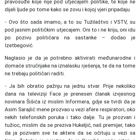
pravosuđe koje nije pod utjecajem politike, te koje ne
dijeli ljude po tome kako se zovu i kojoj vjeri pripadaju.
- Ovo što sada imamo, a to su Tužilaštvo i VSTV, su
pod jasnim političkim utjecajem. Oni to i ne kriju, oni idu
po pozivu političara na sastanke – dodao je
Izetbegović.
Naglasio je da je potrebno aktivirati međunarodne i
domaće stručnjake na iznalasku rješenja, te da na tome
ne trebaju političari raditi.
- Ja bih obratio pažnju na jednu stvar. Prije nekoliko
dana na televiziji Face je prenesen članak izvjesnog
novinara Šišića iz mislim Informera, gdje se tvrdi da je
Asim Sarajlić mene prozvao u vezi afere respiratori, oko
nekih telefonskih poruka i tako dalje. Tu je prozvan i
tužioc, mislim da se preziva Hukeljić, naš premijer, tako
da ja pozivam sve te aktere da se očituju u vezi sa