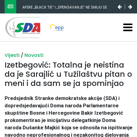
AFERE „BLACK TIE“ I „SPENGAVANJE“ NE SMIJU SE
ZATAŠKATI
Vijesti
/
Novosti
Izetbegović: Totalna je neistina
da je Sarajlić u Tužilaštvu pitan o
meni i da sam se ja spominjao
Predsjednik Stranke demokratske akcije (SDA) i
dopredsjedavajući Doma naroda Parlamentarne
skupštine Bosne i Hercegovine Bakir Izetbegović
prokomentirao je inicijativu delegatkinje Doma
naroda Dušanke Majkić koja se odnosila na ispitivanje
navodno neprofesionalnog i nezakonitog djelovanja