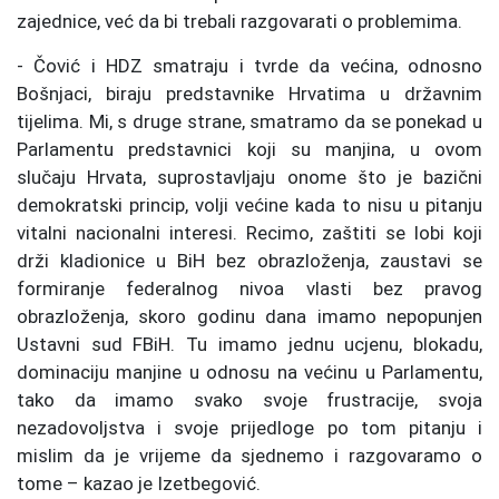
zajednice, već da bi trebali razgovarati o problemima.
- Čović i HDZ smatraju i tvrde da većina, odnosno
Bošnjaci, biraju predstavnike Hrvatima u državnim
tijelima. Mi, s druge strane, smatramo da se ponekad u
Parlamentu predstavnici koji su manjina, u ovom
slučaju Hrvata, suprostavljaju onome što je bazični
demokratski princip, volji većine kada to nisu u pitanju
vitalni nacionalni interesi. Recimo, zaštiti se lobi koji
drži kladionice u BiH bez obrazloženja, zaustavi se
formiranje federalnog nivoa vlasti bez pravog
obrazloženja, skoro godinu dana imamo nepopunjen
Ustavni sud FBiH. Tu imamo jednu ucjenu, blokadu,
dominaciju manjine u odnosu na većinu u Parlamentu,
tako da imamo svako svoje frustracije, svoja
nezadovoljstva i svoje prijedloge po tom pitanju i
mislim da je vrijeme da sjednemo i razgovaramo o
tome – kazao je Izetbegović.