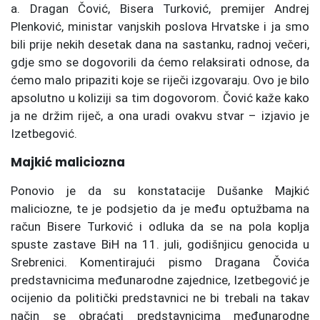
a. Dragan Čović, Bisera Turković, premijer Andrej
Plenković, ministar vanjskih poslova Hrvatske i ja smo
bili prije nekih desetak dana na sastanku, radnoj večeri,
gdje smo se dogovorili da ćemo relaksirati odnose, da
ćemo malo pripaziti koje se riječi izgovaraju. Ovo je bilo
apsolutno u koliziji sa tim dogovorom. Čović kaže kako
ja ne držim riječ, a ona uradi ovakvu stvar – izjavio je
Izetbegović.
Majkić maliciozna
Ponovio je da su konstatacije Dušanke Majkić
maliciozne, te je podsjetio da je među optužbama na
račun Bisere Turković i odluka da se na pola koplja
spuste zastave BiH na 11. juli, godišnjicu genocida u
Srebrenici. Komentirajući pismo Dragana Čovića
predstavnicima međunarodne zajednice, Izetbegović je
ocijenio da politički predstavnici ne bi trebali na takav
način se obraćati predstavnicima međunarodne