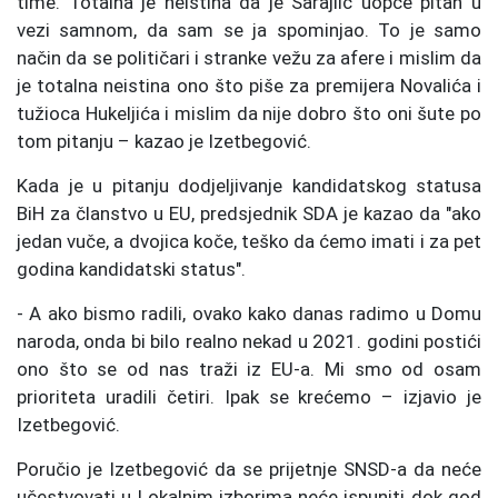
time. Totalna je neistina da je Sarajlić uopće pitan u
vezi samnom, da sam se ja spominjao. To je samo
način da se političari i stranke vežu za afere i mislim da
je totalna neistina ono što piše za premijera Novalića i
tužioca Hukeljića i mislim da nije dobro što oni šute po
tom pitanju – kazao je Izetbegović.
Kada je u pitanju dodjeljivanje kandidatskog statusa
BiH za članstvo u EU, predsjednik SDA je kazao da "ako
jedan vuče, a dvojica koče, teško da ćemo imati i za pet
godina kandidatski status".
- A ako bismo radili, ovako kako danas radimo u Domu
naroda, onda bi bilo realno nekad u 2021. godini postići
ono što se od nas traži iz EU-a. Mi smo od osam
prioriteta uradili četiri. Ipak se krećemo – izjavio je
Izetbegović.
Poručio je Izetbegović da se prijetnje SNSD-a da neće
učestvovati u Lokalnim izborima neće ispuniti dok god