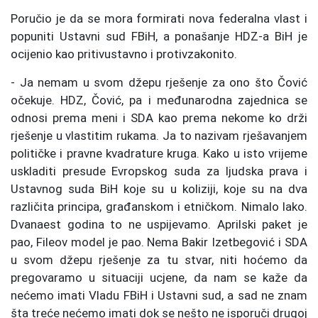
Poručio je da se mora formirati nova federalna vlast i
popuniti Ustavni sud FBiH, a ponašanje HDZ-a BiH je
ocijenio kao pritivustavno i protivzakonito.
- Ja nemam u svom džepu rješenje za ono što Čović
očekuje. HDZ, Čović, pa i međunarodna zajednica se
odnosi prema meni i SDA kao prema nekome ko drži
rješenje u vlastitim rukama. Ja to nazivam rješavanjem
političke i pravne kvadrature kruga. Kako u isto vrijeme
uskladiti presude Evropskog suda za ljudska prava i
Ustavnog suda BiH koje su u koliziji, koje su na dva
različita principa, građanskom i etničkom. Nimalo lako.
Dvanaest godina to ne uspijevamo. Aprilski paket je
pao, Fileov model je pao. Nema Bakir Izetbegović i SDA
u svom džepu rješenje za tu stvar, niti hoćemo da
pregovaramo u situaciji ucjene, da nam se kaže da
nećemo imati Vladu FBiH i Ustavni sud, a sad ne znam
šta treće nećemo imati dok se nešto ne isporuči drugoj