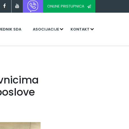
ONLINE PRISTUPNICA
JEDNIK SDA
ASOCIJACIJE
KONTAKT
avnicima
poslove