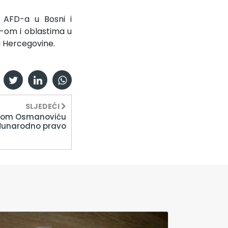
 AFD-a u Bosni i
-om i oblastima u
 i Hercegovine.
SLJEDEĆI
sudom Osmanoviću
eđunarodno pravo