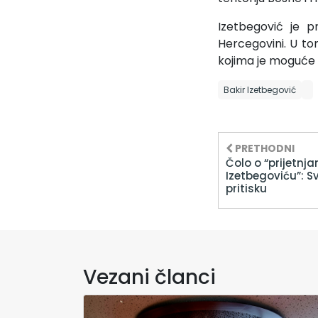
Izetbegović je 
Hercegovini. U t
kojima je moguće r
Bakir Izetbegović
PRETHODNI
Čolo o “prijetn
Izetbegoviću”: 
pritisku
Vezani članci