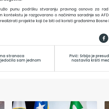
pružio punu podršku stvaranju pravnog osnova za rad
om kontekstu je razgovarano o načinima saradnje sa AFD
ealizirati projekte koji će biti od koristi građanima Bosne
jama stranaca
Pivić: Srbija je pre
Svjedočila sam jednom
nastavila kršiti m