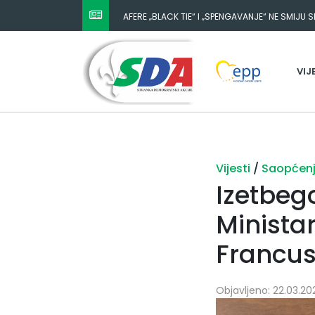
AFERE „BLACK TIE“ I „SPENGAVANJE“ NE SMIJU 
VIJ
Vijesti
/
Saopćen
Izetbeg
Minista
Francu
Objavljeno: 22.03.202