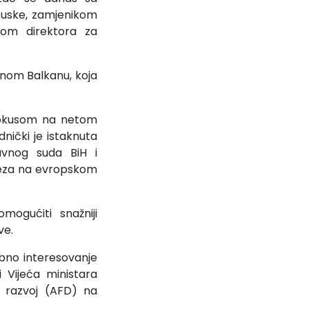
cuske, zamjenikom
kom direktora za
dnom Balkanu, koja
 fokusom na netom
ički je istaknuta
avnog suda BiH i
veza na evropskom
ogućiti snažniji
ve.
bno interesovanje
 Vijeća ministara
a razvoj (AFD) na