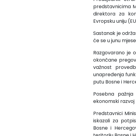
predstavnicima M
direktora za ko
Evropsku uniju (E
Sastanak je održa
će se u junu mjese
Razgovarano je o
okončane pregovo
važnost provedb
unapređenja funk
putu Bosne i Herc
Posebna pažnja 
ekonomski razvoj 
Predstavnici Min
iskazali za potp
Bosne i Hercegov
teritoriju Bosne i