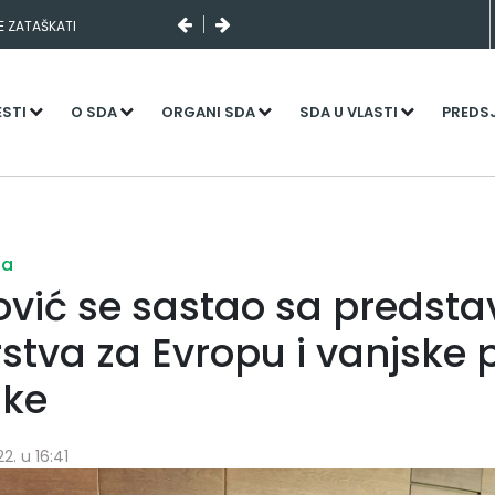
SE ZATAŠKATI
ESTI
O SDA
ORGANI SDA
SDA U VLASTI
PREDS
ja
ović se sastao sa predst
rstva za Evropu i vanjske 
ske
2. u 16:41