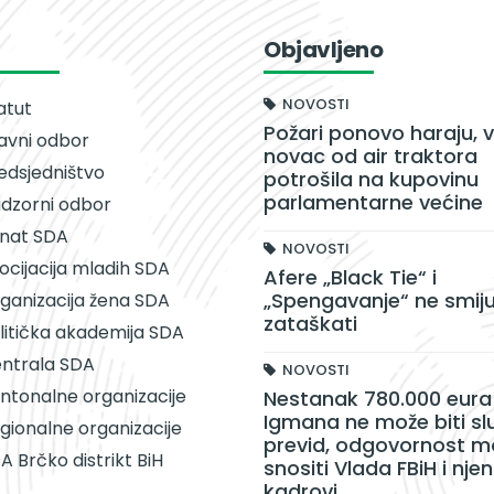
Objavljeno
NOVOSTI
atut
Požari ponovo haraju, v
avni odbor
novac od air traktora
edsjedništvo
potrošila na kupovinu
parlamentarne većine
dzorni odbor
nat SDA
NOVOSTI
ocijacija mladih SDA
Afere „Black Tie“ i
„Spengavanje“ ne smiju
ganizacija žena SDA
zataškati
litička akademija SDA
ntrala SDA
NOVOSTI
ntonalne organizacije
Nestanak 780.000 eura 
Igmana ne može biti sl
gionalne organizacije
previd, odgovornost m
A Brčko distrikt BiH
snositi Vlada FBiH i njen
kadrovi