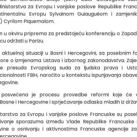
inistarstva za Evropu i vanjske poslove Republike Fran
ntinentalnu Evropu Sylvainom Guiauguéom i zamjeni
U) Cyrilom Piquemalom.
n u okviru priprema za predstojeću konferenciju o Zapa
cu održati u Parizu.
 aktuelnoj situaciji u Bosni i Hercegovini, sa posebnim
re o izmjenama Ustava i izbornog zakonodavstva. Zajedn
e presuda Evropskog suda za ljudska prava i Ust
cionalnosti FBiH, naročito u kontekstu ispunjavanja oba
egovine.
posvećena je procesu provedbe reformi koje će om
Bosne i Hercegovine i sprječavanje odlaska mladih iz drža
istarstva za Evropu i vanjske poslove Francuske su pose
isivanje sporazuma između Vlade Republike Francuske i
ine o osnivanju i aktivnostima Francuske agencije z
 Hercegovine.