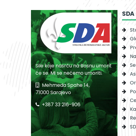
SDA
St
Gl
Pr
Na
Se
Sile koje nasrću na Bosnu umorit
će se. Mi se nećemo umoriti.
As
Or
Mehmeda Spahe 14,
Po
71000 Sarajevo
Ce
+387 33 216-906
Ka
Re
SD