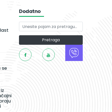
Dodatno
last
Pretraga
 se
iz
učajni
oraju
i