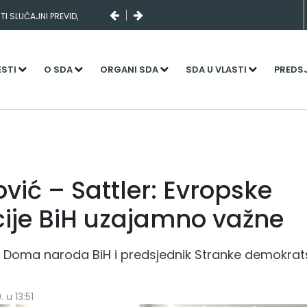
I SLUČAJNI PREVID,
NJENI KADROVI
ESTI
O SDA
ORGANI SDA
SDA U VLASTI
PREDS
vić – Sattler: Evropske
cije BiH uzajamno važne
 Doma naroda BiH i predsjednik Stranke demokrats
 u 13:51