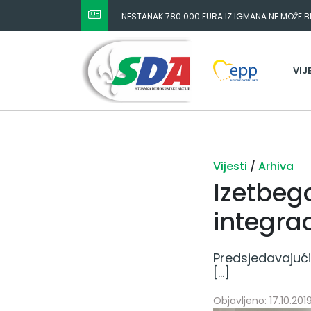
NESTANAK 780.000 EURA IZ IGMANA NE MOŽE BIT
ODGOVORNOST MORAJU SNOSITI VLADA FBIH I 
VIJ
Vijesti
/
Arhiva
Izetbego
integra
Predsjedavajući
[…]
Objavljeno: 17.10.2019.