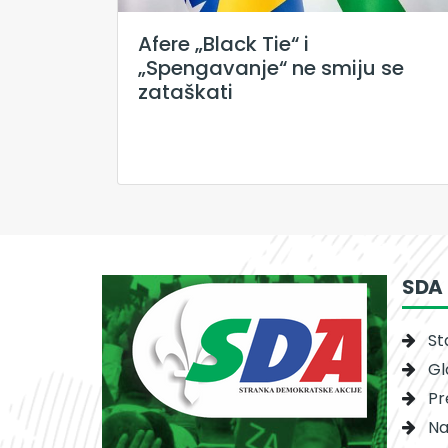
Afere „Black Tie“ i
„Spengavanje“ ne smiju se
zataškati
SDA
St
Gl
Pr
Na