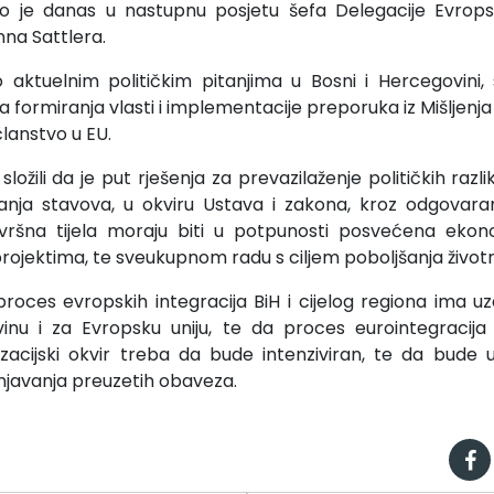
io je danas u nastupnu posjetu šefa Delegacije Evropsk
na Sattlera.
 aktuelnim političkim pitanjima u Bosni i Hercegovini
 formiranja vlasti i implementacije preporuka iz Mišljenja
članstvo u EU.
složili da je put rješenja za prevazilaženje političkih raz
anja stavova, u okviru Ustava i zakona, kroz odgovaran 
vršna tijela moraju biti u potpunosti posvećena eko
projektima, te sveukupnom radu s ciljem poboljšanja živo
roces evropskih integracija BiH i cijelog regiona ima uz
inu i za Evropsku uniju, te da proces eurointegracija B
lizacijski okvir treba da bude intenziviran, te da bude 
unjavanja preuzetih obaveza.