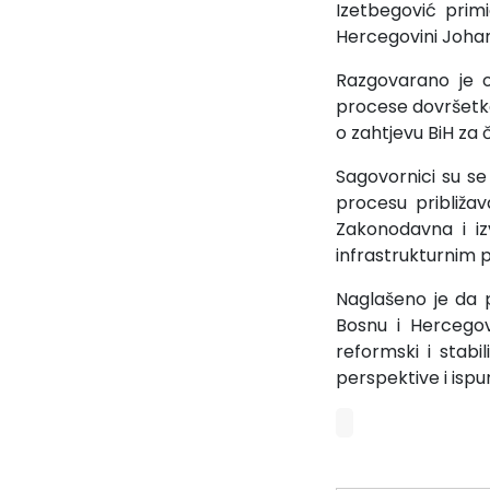
Izetbegović prim
Hercegovini Johan
Razgovarano je o
procese dovršetka
o zahtjevu BiH za 
Sagovornici su se 
procesu približav
Zakonodavna i iz
infrastrukturnim 
Naglašeno je da p
Bosnu i Hercegov
reformski i stabi
perspektive i isp