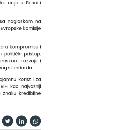
e unije u Bosni i
, sa naglaskom na
 Evropske komisije
lika u kompromisu i
politički pristup.
nomskom razvoju i
tnog standarda.
ajamnu korist i za
iH kao najvažniji
u znaku kredibilne