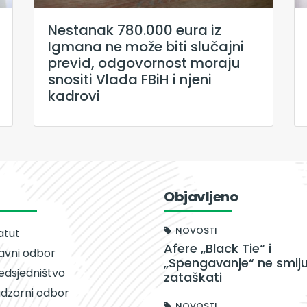
Nestanak 780.000 eura iz
Igmana ne može biti slučajni
previd, odgovornost moraju
snositi Vlada FBiH i njeni
kadrovi
Objavljeno
NOVOSTI
atut
Afere „Black Tie“ i
avni odbor
„Spengavanje“ ne smiju
edsjedništvo
zataškati
dzorni odbor
NOVOSTI