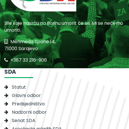
Sile koje nasrću na Bosnu umorit će se. Mi se nećemo
umoriti.
Mehmeda Spahe 14,
71000 Sarajevo
+387 33 216-906
SDA
Statut
Glavni odbor
Predsjedništvo
Nadzorni odbor
Senat SDA
Asocijacija mladih SDA