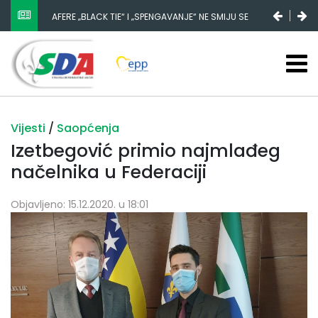
AFERE „BLACK TIE“ I „SPENGAVANJE“ NE SMIJU SE
ZATAŠKATI
Vijesti
/
Saopćenja
Izetbegović primio najmlađeg
načelnika u Federaciji
Objavljeno: 15.12.2020. u 18:01