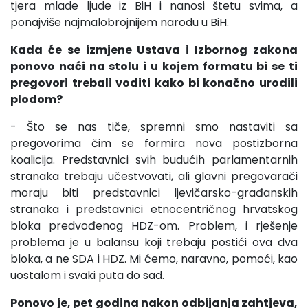
tjera mlade ljude iz BiH i nanosi štetu svima, a
ponajviše najmalobrojnijem narodu u BiH.
Kada će se izmjene Ustava i Izbornog zakona
ponovo naći na stolu i u kojem formatu bi se ti
pregovori trebali voditi kako bi konačno urodili
plodom?
- Što se nas tiče, spremni smo nastaviti sa
pregovorima čim se formira nova postizborna
koalicija. Predstavnici svih budućih parlamentarnih
stranaka trebaju učestvovati, ali glavni pregovarači
moraju biti predstavnici ljevičarsko-građanskih
stranaka i predstavnici etnocentričnog hrvatskog
bloka predvođenog HDZ-om. Problem, i rješenje
problema je u balansu koji trebaju postići ova dva
bloka, a ne SDA i HDZ. Mi ćemo, naravno, pomoći, kao
uostalom i svaki puta do sad.
Ponovo je, pet godina nakon odbijanja zahtjeva,