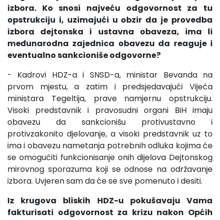
izbora. Ko snosi najveću odgovornost za tu
opstrukciju i, uzimajući u obzir da je provedba
izbora dejtonska i ustavna obaveza, ima li
međunarodna zajednica obavezu da reaguje i
eventualno sankcioniše odgovorne?
- Kadrovi HDZ-a i SNSD-a, ministar Bevanda na
prvom mjestu, a zatim i predsjedavajući Vijeća
ministara Tegeltija, prave namjernu opstrukciju.
Visoki predstavnik i pravosudni organi BiH imaju
obavezu da sankcionišu protivustavno i
protivzakonito djelovanje, a visoki predstavnik uz to
ima i obavezu nametanja potrebnih odluka kojima će
se omogućiti funkcionisanje onih dijelova Dejtonskog
mirovnog sporazuma koji se odnose na održavanje
izbora. Uvjeren sam da će se sve pomenuto i desiti.
Iz krugova bliskih HDZ-u pokušavaju Vama
fakturisati odgovornost za krizu nakon Općih