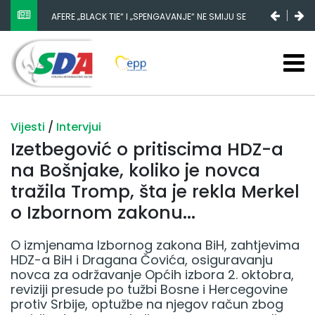
AFERE „BLACK TIE“ I „SPENGAVANJE“ NE SMIJU SE
NESTANAK 780.000 EURA IZ IGMANA NE MOŽE BITI
ZATAŠKATI
SLUČAJNI PREVID, ODGOVORNOST MORAJU SNOSITI
VLADA FBIH I NJENI KADROVI
Vijesti
/
Intervjui
Izetbegović o pritiscima HDZ-a
na Bošnjake, koliko je novca
tražila Tromp, šta je rekla Merkel
o Izbornom zakonu...
O izmjenama Izbornog zakona BiH, zahtjevima
HDZ-a BiH i Dragana Čovića, osiguravanju
novca za održavanje Općih izbora 2. oktobra,
reviziji presude po tužbi Bosne i Hercegovine
protiv Srbije, optužbe na njegov račun zbog