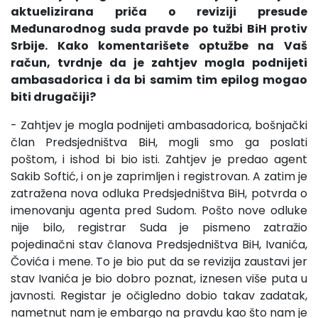
aktuelizirana priča o reviziji presude
Međunarodnog suda pravde po tužbi BiH protiv
Srbije. Kako komentarišete optužbe na Vaš
račun, tvrdnje da je zahtjev mogla podnijeti
ambasadorica i da bi samim tim epilog mogao
biti drugačiji?
- Zahtjev je mogla podnijeti ambasadorica, bošnjački
član Predsjedništva BiH, mogli smo ga poslati
poštom, i ishod bi bio isti. Zahtjev je predao agent
Sakib Softić, i on je zaprimljen i registrovan. A zatim je
zatražena nova odluka Predsjedništva BiH, potvrda o
imenovanju agenta pred Sudom. Pošto nove odluke
nije bilo, registrar Suda je pismeno zatražio
pojedinačni stav članova Predsjedništva BiH, Ivanića,
Čovića i mene. To je bio put da se revizija zaustavi jer
stav Ivanića je bio dobro poznat, iznesen više puta u
javnosti. Registar je očigledno dobio takav zadatak,
nametnut nam je embargo na pravdu kao što nam je