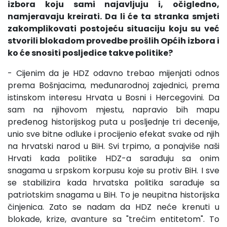
izbora koju sami najavljuju i, očigledno,
namjeravaju kreirati. Da li će ta stranka smjeti
zakomplikovati postojeću situaciju koju su već
stvorili blokadom provedbe prošlih Općih izbora i
ko će snositi posljedice takve politike?
- Cijenim da je HDZ odavno trebao mijenjati odnos
prema Bošnjacima, međunarodnoj zajednici, prema
istinskom interesu Hrvata u Bosni i Hercegovini. Da
sam na njihovom mjestu, napravio bih mapu
pređenog historijskog puta u posljednje tri decenije,
unio sve bitne odluke i procijenio efekat svake od njih
na hrvatski narod u BiH. Svi trpimo, a ponajviše naši
Hrvati kada politike HDZ-a sarađuju sa onim
snagama u srpskom korpusu koje su protiv BiH. I sve
se stabilizira kada hrvatska politika sarađuje sa
patriotskim snagama u BiH. To je neupitna historijska
činjenica. Zato se nadam da HDZ neće krenuti u
blokade, krize, avanture sa "trećim entitetom". To