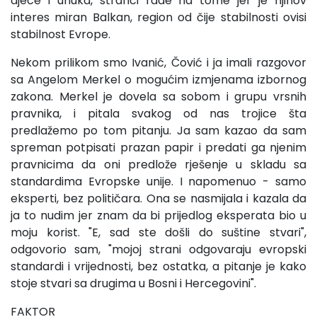
djece i unuka, stranci rade na tome jer je njihov
interes miran Balkan, region od čije stabilnosti ovisi
stabilnost Evrope.
Nekom prilikom smo Ivanić, Čović i ja imali razgovor
sa Angelom Merkel o mogućim izmjenama izbornog
zakona. Merkel je dovela sa sobom i grupu vrsnih
pravnika, i pitala svakog od nas trojice šta
predlažemo po tom pitanju. Ja sam kazao da sam
spreman potpisati prazan papir i predati ga njenim
pravnicima da oni predlože rješenje u skladu sa
standardima Evropske unije. I napomenuo - samo
eksperti, bez političara. Ona se nasmijala i kazala da
ja to nudim jer znam da bi prijedlog eksperata bio u
moju korist. "E, sad ste došli do suštine stvari",
odgovorio sam, "mojoj strani odgovaraju evropski
standardi i vrijednosti, bez ostatka, a pitanje je kako
stoje stvari sa drugima u Bosni i Hercegovini".
FAKTOR