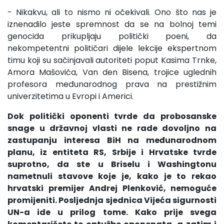
- Nikakvu, ali to nismo ni očekivali. Ono što nas je
iznenadilo jeste spremnost da se na bolnoj temi
genocida prikupljaju politički poeni, da
nekompetentni političari dijele lekcije ekspertnom
timu koji su sačinjavali autoriteti poput Kasima Trnke,
Amora Mašovića, Van den Bisena, trojice uglednih
profesora međunarodnog prava na prestižnim
univerzitetima u Evropi i Americi.
Dok politički oponenti tvrde da probosanske
snage u državnoj vlasti ne rade dovoljno na
zastupanju interesa BiH na međunarodnom
planu, iz entiteta RS, Srbije i Hrvatske tvrde
suprotno, da ste u Briselu i Washingtonu
nametnuli stavove koje je, kako je to rekao
hrvatski premijer Andrej Plenković, nemoguće
promijeniti. Posljednja sjednica Vijeća sigurnosti
UN-a ide u prilog tome. Kako prije svega