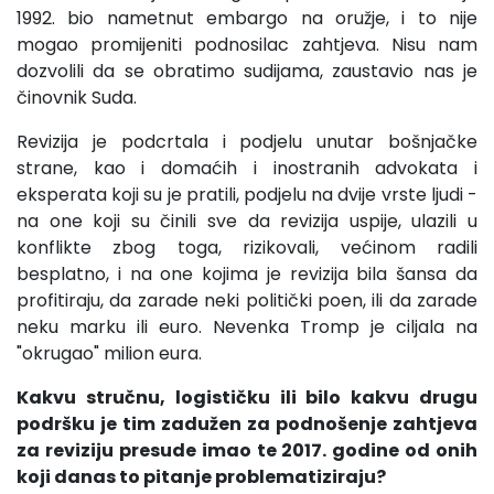
1992. bio nametnut embargo na oružje, i to nije
mogao promijeniti podnosilac zahtjeva. Nisu nam
dozvolili da se obratimo sudijama, zaustavio nas je
činovnik Suda.
Revizija je podcrtala i podjelu unutar bošnjačke
strane, kao i domaćih i inostranih advokata i
eksperata koji su je pratili, podjelu na dvije vrste ljudi -
na one koji su činili sve da revizija uspije, ulazili u
konflikte zbog toga, rizikovali, većinom radili
besplatno, i na one kojima je revizija bila šansa da
profitiraju, da zarade neki politički poen, ili da zarade
neku marku ili euro. Nevenka Tromp je ciljala na
"okrugao" milion eura.
Kakvu stručnu, logističku ili bilo kakvu drugu
podršku je tim zadužen za podnošenje zahtjeva
za reviziju presude imao te 2017. godine od onih
koji danas to pitanje problematiziraju?