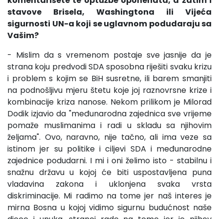
komentarišete te optužbe oponenata, a zatim i
stavove Brisela, Washingtona ili Vijeća
sigurnosti UN-a koji se uglavnom podudaraju sa
Vašim?
- Mislim da s vremenom postaje sve jasnije da je
strana koju predvodi SDA sposobna riješiti svaku krizu
i problem s kojim se BiH susretne, ili barem smanjiti
na podnošljivu mjeru štetu koje joj raznovrsne krize i
kombinacije kriza nanose. Nekom prilikom je Milorad
Dodik izjavio da "međunarodna zajednica sve vrijeme
pomaže muslimanima i radi u skladu sa njihovim
željama". Ovo, naravno, nije tačno, ali ima veze sa
istinom jer su politike i ciljevi SDA i međunarodne
zajednice podudarni. I mi i oni želimo isto - stabilnu i
snažnu državu u kojoj će biti uspostavljena puna
vladavina zakona i uklonjena svaka vrsta
diskriminacije. Mi radimo na tome jer naš interes je
mirna Bosna u kojoj vidimo sigurnu budućnost naše