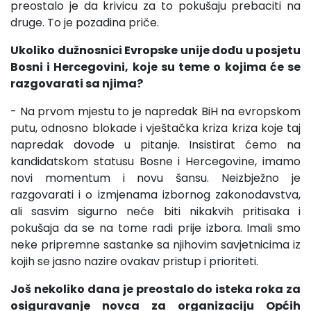
preostalo je da krivicu za to pokušaju prebaciti na
druge. To je pozadina priče.
Ukoliko dužnosnici Evropske unije dođu u posjetu
Bosni i Hercegovini, koje su teme o kojima će se
razgovarati sa njima?
- Na prvom mjestu to je napredak BiH na evropskom
putu, odnosno blokade i vještačka kriza kriza koje taj
napredak dovode u pitanje. Insistirat ćemo na
kandidatskom statusu Bosne i Hercegovine, imamo
novi momentum i novu šansu. Neizbježno je
razgovarati i o izmjenama izbornog zakonodavstva,
ali sasvim sigurno neće biti nikakvih pritisaka i
pokušaja da se na tome radi prije izbora. Imali smo
neke pripremne sastanke sa njihovim savjetnicima iz
kojih se jasno nazire ovakav pristup i prioriteti.
Još nekoliko dana je preostalo do isteka roka za
osiguravanje novca za organizaciju Općih