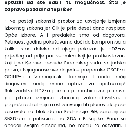
optužili da ste odbili tu mogućnost. Šta je
zapravo pozadina te priče?
- Ne postoji zakonski prostor za usvajanje izmjena
Izbornog zakona jer CIK je prije deset dana raspisao
Opće izbore. A i predaleko smo od dogovora.
Petnaest godina pokušavamo doći do kompromisa, a
koliko smo daleko od njega pokazao je HDZ-ov
prijedlog od prije par sedmica koji je protivustavan,
koji ignoriše sve presude Evropskog suda za ljudska
prava, i koji ignoriše sve do jedne preporuke OSCE-a,
ODIHR-a i Venecijanske komisije. I onda nečiji
dirigovani mediji mene optuže za opstrukciju!
Rukovodstvo HDZ-a je imalo preambiciozne planove
po pitanju izmjena izbornog zakonodavstva, i
pogrešnu strategiju u ostvarivanju tih planova koja se
zasnivala na blokadama Federacije BiH, saradnji sa
SNSD-om i pritiscima na SDA i Bošnjake. Puno su
obećali svojim glasačima, ne mogu to ostvariti, i