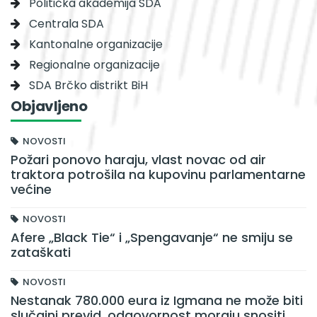
Politička akademija SDA
Centrala SDA
Kantonalne organizacije
Regionalne organizacije
SDA Brčko distrikt BiH
Objavljeno
NOVOSTI
Požari ponovo haraju, vlast novac od air
traktora potrošila na kupovinu parlamentarne
većine
NOVOSTI
Afere „Black Tie“ i „Spengavanje“ ne smiju se
zataškati
NOVOSTI
Nestanak 780.000 eura iz Igmana ne može biti
slučajni previd, odgovornost moraju snositi