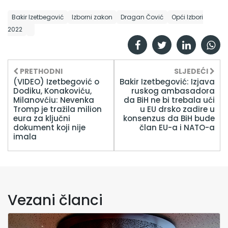
Bakir Izetbegović
Izborni zakon
Dragan Čović
Opći Izbori
2022
PRETHODNI
SLJEDEĆI
(VIDEO) Izetbegović o
Bakir Izetbegović: Izjava
Dodiku, Konakoviću,
ruskog ambasadora
Milanovćiu: Nevenka
da BiH ne bi trebala ući
Tromp je tražila milion
u EU drsko zadire u
eura za ključni
konsenzus da BiH bude
dokument koji nije
član EU-a i NATO-a
imala
Vezani članci