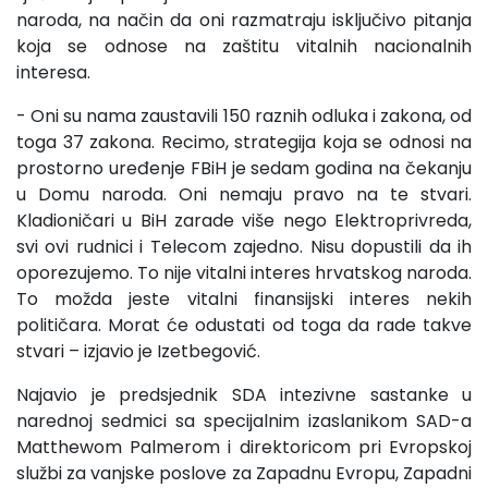
naroda, na način da oni razmatraju isključivo pitanja
koja se odnose na zaštitu vitalnih nacionalnih
interesa.
- Oni su nama zaustavili 150 raznih odluka i zakona, od
toga 37 zakona. Recimo, strategija koja se odnosi na
prostorno uređenje FBiH je sedam godina na čekanju
u Domu naroda. Oni nemaju pravo na te stvari.
Kladioničari u BiH zarade više nego Elektroprivreda,
svi ovi rudnici i Telecom zajedno. Nisu dopustili da ih
oporezujemo. To nije vitalni interes hrvatskog naroda.
To možda jeste vitalni finansijski interes nekih
političara. Morat će odustati od toga da rade takve
stvari – izjavio je Izetbegović.
Najavio je predsjednik SDA intezivne sastanke u
narednoj sedmici sa specijalnim izaslanikom SAD-a
Matthewom Palmerom i direktoricom pri Evropskoj
službi za vanjske poslove za Zapadnu Evropu, Zapadni