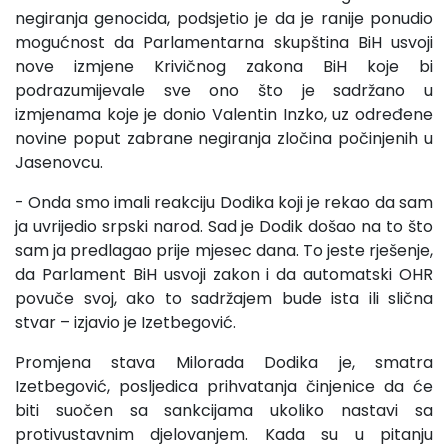
negiranja genocida, podsjetio je da je ranije ponudio
mogućnost da Parlamentarna skupština BiH usvoji
nove izmjene Krivičnog zakona BiH koje bi
podrazumijevale sve ono što je sadržano u
izmjenama koje je donio Valentin Inzko, uz određene
novine poput zabrane negiranja zločina počinjenih u
Jasenovcu.
- Onda smo imali reakciju Dodika koji je rekao da sam
ja uvrijedio srpski narod. Sad je Dodik došao na to što
sam ja predlagao prije mjesec dana. To jeste rješenje,
da Parlament BiH usvoji zakon i da automatski OHR
povuče svoj, ako to sadržajem bude ista ili slična
stvar – izjavio je Izetbegović.
Promjena stava Milorada Dodika je, smatra
Izetbegović, posljedica prihvatanja činjenice da će
biti suočen sa sankcijama ukoliko nastavi sa
protivustavnim djelovanjem. Kada su u pitanju