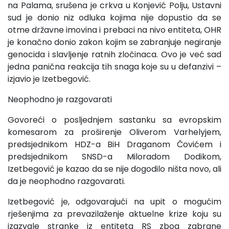
na Palama, srušena je crkva u Konjević Polju, Ustavni
sud je donio niz odluka kojima nije dopustio da se
otme državne imovina i prebaci na nivo entiteta, OHR
je konačno donio zakon kojim se zabranjuje negiranje
genocida i slavljenje ratnih zločinaca. Ovo je već sad
jedna panična reakcija tih snaga koje su u defanzivi –
izjavio je Izetbegović.
Neophodno je razgovarati
Govoreći o posljednjem sastanku sa evropskim
komesarom za proširenje Oliverom Varhelyjem,
predsjednikom HDZ-a BiH Draganom Čovićem i
predsjednikom SNSD-a Miloradom Dodikom,
Izetbegović je kazao da se nije dogodilo ništa novo, ali
da je neophodno razgovarati.
Izetbegović je, odgovarajući na upit o mogućim
rješenjima za prevazilaženje aktuelne krize koju su
izazvale stranke iz entiteta RS zbog zabrane