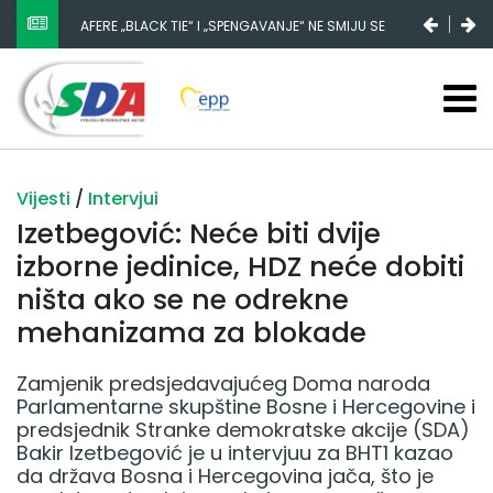
AFERE „BLACK TIE“ I „SPENGAVANJE“ NE SMIJU SE
NESTANAK 780.000 EURA IZ IGMANA NE MOŽE BITI
ZATAŠKATI
SLUČAJNI PREVID, ODGOVORNOST MORAJU SNOSITI
VLADA FBIH I NJENI KADROVI
Vijesti
/
Intervjui
Izetbegović: Neće biti dvije
izborne jedinice, HDZ neće dobiti
ništa ako se ne odrekne
mehanizama za blokade
Zamjenik predsjedavajućeg Doma naroda
Parlamentarne skupštine Bosne i Hercegovine i
predsjednik Stranke demokratske akcije (SDA)
Bakir Izetbegović je u intervjuu za BHT1 kazao
da država Bosna i Hercegovina jača, što je