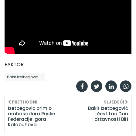
FAKTOR
Bakir Izetbegović
PRETHODNI
SLJEDEĆI
Izetbegović primio
Bakir Izetbegović
ambasadora Ruske
čestitao Dan
Federacije Igora
državnosti BiH
Kalabuhova