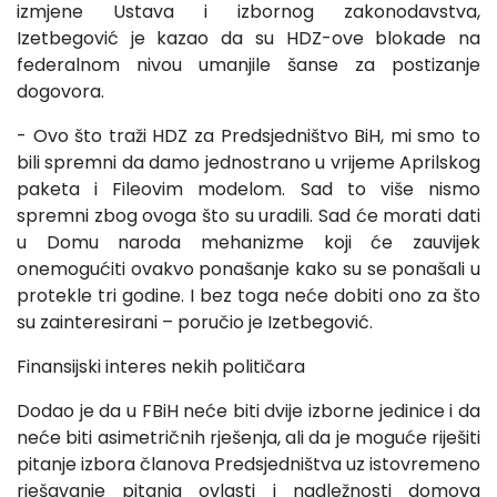
izmjene Ustava i izbornog zakonodavstva,
Izetbegović je kazao da su HDZ-ove blokade na
federalnom nivou umanjile šanse za postizanje
dogovora.
- Ovo što traži HDZ za Predsjedništvo BiH, mi smo to
bili spremni da damo jednostrano u vrijeme Aprilskog
paketa i Fileovim modelom. Sad to više nismo
spremni zbog ovoga što su uradili. Sad će morati dati
u Domu naroda mehanizme koji će zauvijek
onemogućiti ovakvo ponašanje kako su se ponašali u
protekle tri godine. I bez toga neće dobiti ono za što
su zainteresirani – poručio je Izetbegović.
Finansijski interes nekih političara
Dodao je da u FBiH neće biti dvije izborne jedinice i da
neće biti asimetričnih rješenja, ali da je moguće riješiti
pitanje izbora članova Predsjedništva uz istovremeno
rješavanje pitanja ovlasti i nadležnosti domova