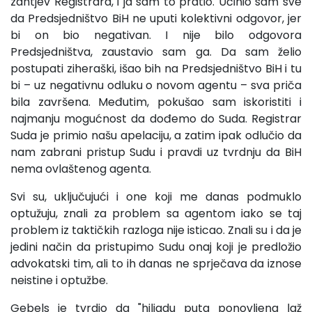
zahtjev Registrara, i ja sam to pratio. Učinio sam sve
da Predsjedništvo BiH ne uputi kolektivni odgovor, jer
bi on bio negativan. I nije bilo odgovora
Predsjedništva, zaustavio sam ga. Da sam želio
postupati ziheraški, išao bih na Predsjedništvo BiH i tu
bi – uz negativnu odluku o novom agentu – sva priča
bila završena. Međutim, pokušao sam iskoristiti i
najmanju mogućnost da dođemo do Suda. Registrar
Suda je primio našu apelaciju, a zatim ipak odlučio da
nam zabrani pristup Sudu i pravdi uz tvrdnju da BiH
nema ovlaštenog agenta.
Svi su, uključujući i one koji me danas podmuklo
optužuju, znali za problem sa agentom iako se taj
problem iz taktičkih razloga nije isticao. Znali su i da je
jedini način da pristupimo Sudu onaj koji je predložio
advokatski tim, ali to ih danas ne sprječava da iznose
neistine i optužbe.
Gebels je tvrdio da "hiljadu puta ponovljena laž