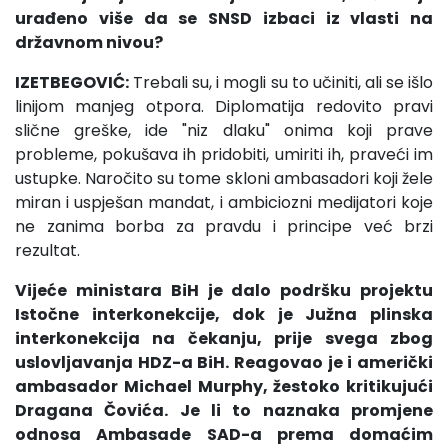
urađeno više da se SNSD izbaci iz vlasti na
državnom nivou?
IZETBEGOVIĆ:
Trebali su, i mogli su to učiniti, ali se išlo
linijom manjeg otpora. Diplomatija redovito pravi
slične greške, ide "niz dlaku" onima koji prave
probleme, pokušava ih pridobiti, umiriti ih, praveći im
ustupke. Naročito su tome skloni ambasadori koji žele
miran i uspješan mandat, i ambiciozni medijatori koje
ne zanima borba za pravdu i principe već brzi
rezultat.
Vijeće ministara BiH je dalo podršku projektu
Istočne interkonekcije, dok je Južna plinska
interkonekcija na čekanju, prije svega zbog
uslovljavanja HDZ-a BiH. Reagovao je i američki
ambasador Michael Murphy, žestoko kritikujući
Dragana Čovića. Je li to naznaka promjene
odnosa Ambasade SAD-a prema domaćim