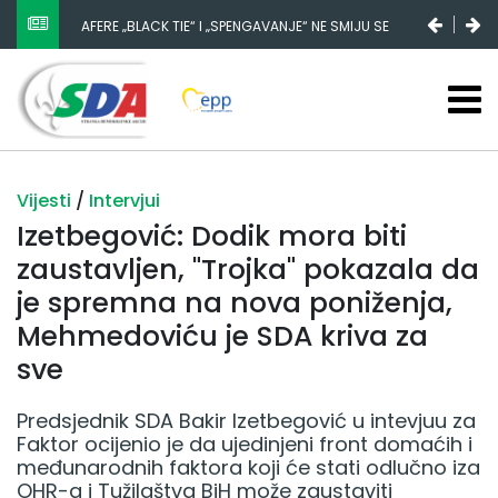
NESTANAK 780.000 EURA IZ IGMANA NE MOŽE BITI
SLUČAJNI PREVID, ODGOVORNOST MORAJU SNOSITI
VLADA FBIH I NJENI KADROVI
Vijesti
/
Intervjui
Izetbegović: Dodik mora biti
zaustavljen, "Trojka" pokazala da
je spremna na nova poniženja,
Mehmedoviću je SDA kriva za
sve
Predsjednik SDA Bakir Izetbegović u intevjuu za
Faktor ocijenio je da ujedinjeni front domaćih i
međunarodnih faktora koji će stati odlučno iza
OHR-a i Tužilaštva BiH može zaustaviti