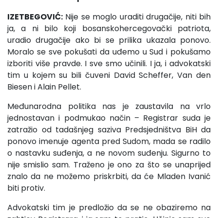
IZETBEGOVIĆ:
Nije se moglo uraditi drugačije, niti bih
ja, a ni bilo koji bosanskohercegovački patriota,
uradio drugačije ako bi se prilika ukazala ponovo.
Moralo se sve pokušati da uđemo u Sud i pokušamo
izboriti više pravde. I sve smo učinili. I ja, i advokatski
tim u kojem su bili čuveni David Scheffer, Van den
Biesen i Alain Pellet.
Međunarodna politika nas je zaustavila na vrlo
jednostavan i podmukao način – Registrar suda je
zatražio od tadašnjeg saziva Predsjedništva BiH da
ponovo imenuje agenta pred Sudom, mada se radilo
o nastavku suđenja, a ne novom suđenju. Sigurno to
nije smislio sam. Traženo je ono za što se unaprijed
znalo da ne možemo priskrbiti, da će Mladen Ivanić
biti protiv.
Advokatski tim je predložio da se ne obaziremo na