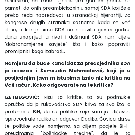
resursima, da rade i grade šta god im padne na
pamet, do onih preambicioznih u samoj SDA koji žele
preko reda napredovati u stranačkoj hijerarhiji. Za
kongrese drugih stranaka saznamo kada se već
dese, o kongresima SDA se redovito govori godinu
dana unaprijed, a rivali i dušmani SDA nam dijele
"dobronamjerne savjete" šta i kako popraviti,
promijeniti, koga izabrati…
Namjeru da bude kandidat za predsjednika SDA
je iskazao i Šemsudin Mehmedović, koji je u
posljednjim javnim istupima iznio niz kritika na
Vaš račun. Kako odgovarate na te kritike?
IZETBEGOVIĆ:
Nisu to kritike, to su podmukle
optužbe da je rukovodstvo SDA krivo za sve što je
problem u BiH, da su politike koje sam ja oličavao
isprovocirale radikalan odgovor Dodika, Čovića, da se
te politike vode namjerno, sa ciljem podjele BiH i
preuzimanja "bošnjačke trećine", da je to