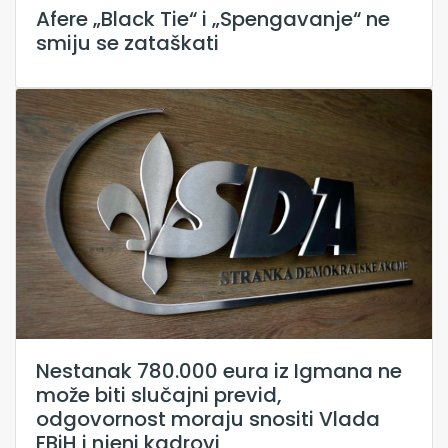
Afere „Black Tie“ i „Spengavanje“ ne
smiju se zataškati
Nestanak 780.000 eura iz Igmana ne
može biti slučajni previd,
odgovornost moraju snositi Vlada
FBiH i njeni kadrovi