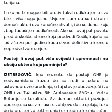
korijenu.
I niko ne bi mogao biti protiv takvih odluka jer je sve
bilo i više nego jasno. Uvjeren sam da su i strani i
domaći akteri ovo konačno shvatili, i da se danas kaju
zbog tadašnje neodlučnosti. Ako se i ovaj put povuku
pred drskošću strane koju predvodi Dodik, kajaće se
još više za par godina kada stvari definitivno krenu u
nepredvidivom smjeru.
Postoji li ovaj put više svijesti i spremnosti na
akciju aktera koje pominjete?
IZETBEGOVIĆ:
Ima naznaka da postoji. OHR je
nedvosmisleno kazao da se radi o udaru na
ustavnopravno uređenje, a taj stav je obavezujući i za
OHR i za Tužilaštvo BiH. Ambasadori SAD-a i Velike
Britanije su kazali isto. Svi domaći akteri, i pozicija i
opozicija, su sasvim jasni u zahtjevu da se djeluje, tako
da je prostor za taktiziranje i uzmicanje krajnje sužen.