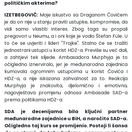
političkim akterima?
IZETBEGOVIĆ:
Moje iskustvo sa Draganom Čovićem
je da on nije u stanju praviti ustupke, kompromise, da
vidi samo vlastiti interes. Zbog toga su propali
pregovori u Neumu, a i oni koje je vodio Štefan Füle. U
to će se uvjeriti i lideri "Trojke". Stalno će se tražiti
jednostrani ustupci u korist HDZ-a. Previše su već dali,
a zahtjevi tek slijede. Ambasadora Murphyja je to
očigledno iznerviralo, jer je međunarodna zajednica
kumovala ogromnim ustupcima u korist Čovića i
HDZ-a, a nije iskazana zahvalnost za to. Reakcija
Murphyja je znakovita, djelomično i emotivna,
nagovještava promjenu odnosa Ambasade SAD-a
prema politikama HDZ-a.
SDA je decenijama bila ključni partner
međunarodne zajednice u BiH, a naročito SAD-a.
Očigledno taj kurs se promijenio. Postoji li šansa