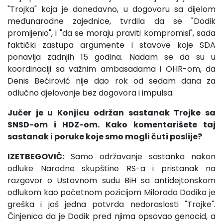
"Trojka" koja je donedavno, u dogovoru sa dijelom
međunarodne zajednice, tvrdila da se "Dodik
promijenio", i "da se moraju praviti kompromisi", sada
faktički zastupa argumente i stavove koje SDA
ponavlja zadnjih 15 godina. Nadam se da su u
koordinaciji sa važnim ambasadama i OHR-om, da
Denis Bećirović nije dao rok od sedam dana za
odlučno djelovanje bez dogovora i impulsa.
Jučer je u Konjicu održan sastanak Trojke sa
SNSD-om i HDZ-om. Kako komentarišete taj
sastanak i poruke koje smo mogli čuti poslije?
IZETBEGOVIĆ:
Samo održavanje sastanka nakon
odluke Narodne skupštine RS-a i pristanak na
razgovor o Ustavnom sudu BiH sa antidejtonskom
odlukom kao početnom pozicijom Milorada Dodika je
greška i još jedna potvrda nedoraslosti "Trojke".
Činjenica da je Dodik pred njima opsovao genocid, a