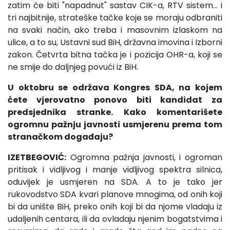
zatim će biti "napadnut" sastav CIK-a, RTV sistem... i
tri najbitnije, strateške tačke koje se moraju odbraniti
na svaki način, ako treba i masovnim izlaskom na
ulice, a to su, Ustavni sud BiH, državna imovina i Izborni
zakon. Četvrta bitna tačka je i pozicija OHR-a, koji se
ne smije do daljnjeg povući iz BiH.
U oktobru se održava Kongres SDA, na kojem
ćete vjerovatno ponovo biti kandidat za
predsjednika stranke. Kako komentarišete
ogromnu pažnju javnosti usmjerenu prema tom
stranačkom događaju?
IZETBEGOVIĆ:
Ogromna pažnja javnosti, i ogroman
pritisak i vidljivog i manje vidljivog spektra silnica,
oduvijek je usmjeren na SDA. A to je tako jer
rukovodstvo SDA kvari planove mnogima, od onih koji
bi da unište BiH, preko onih koji bi da njome vladaju iz
udaljenih centara, ili da ovladaju njenim bogatstvima i