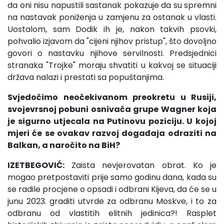
da oni nisu napustili sastanak pokazuje da su spremni
na nastavak poniženja u zamjenu za ostanak u vlasti.
Uostalom, sam Dodik ih je, nakon takvih psovki,
pohvalio izjavom da "cijeni njihov pristup", što dovoljno
govori o nastavku njihove servilnosti. Predsjednici
stranaka "Trojke" moraju shvatiti u kakvoj se situaciji
država nalazi i prestati sa popuštanjima.
Svjedočimo neočekivanom preokretu u Rusiji,
svojevrsnoj pobuni osnivača grupe Wagner koja
je sigurno utjecala na Putinovu poziciju. U kojoj
mjeri će se ovakav razvoj događaja odraziti na
Balkan, a naročito na BiH?
IZETBEGOVIĆ:
Zaista nevjerovatan obrat. Ko je
mogao pretpostaviti prije samo godinu dana, kada su
se radile procjene o opsadi i odbrani Kijeva, da će se u
junu 2023. graditi utvrde za odbranu Moskve, i to za
odbranu od vlastitih elitnih jedinica?! Rasplet