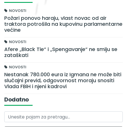
NOVOSTI
Požari ponovo haraju, vlast novac od air
traktora potrošila na kupovinu parlamentarne
većine
NOVOSTI
Afere „Black Tie“ i „Spengavanje“ ne smiju se
zataškati
NOVOSTI
Nestanak 780.000 eura iz Igmana ne može biti
slučajni previd, odgovornost moraju snositi
Vlada FBiH i njeni kadrovi
Dodatno