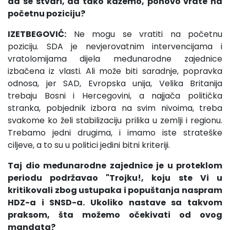
da se stvari, da tako kažemo, ponovo vrate na
početnu poziciju?
IZETBEGOVIĆ:
Ne mogu se vratiti na početnu
poziciju. SDA je nevjerovatnim intervencijama i
vratolomijama dijela međunarodne zajednice
izbačena iz vlasti. Ali može biti saradnje, popravka
odnosa, jer SAD, Evropska unija, Velika Britanija
trebaju Bosni i Hercegovini, a najjača politička
stranka, pobjednik izbora na svim nivoima, treba
svakome ko želi stabilizaciju prilika u zemlji i regionu.
Trebamo jedni drugima, i imamo iste strateške
ciljeve, a to su u politici jedini bitni kriteriji.
Taj dio međunarodne zajednice je u proteklom
periodu podržavao "Trojku!, koju ste Vi u
kritikovali zbog ustupaka i popuštanja naspram
HDZ-a i SNSD-a. Ukoliko nastave sa takvom
praksom, šta možemo očekivati od ovog
mandata?