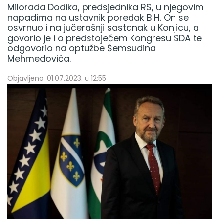
Milorada Dodika, predsjednika RS, u njegovim
napadima na ustavnik poredak BiH. On se
osvrnuo i na jučerašnji sastanak u Konjicu, a
govorio je i o predstojećem Kongresu SDA te
odgovorio na optužbe Šemsudina
Mehmedovića.
Objavljeno: 01.07.2023. u 12:55