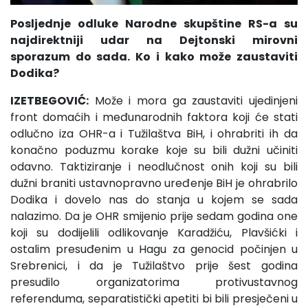
Posljednje odluke Narodne skupštine RS-a su
najdirektniji udar na Dejtonski mirovni
sporazum do sada. Ko i kako može zaustaviti
Dodika?
IZETBEGOVIĆ:
Može i mora ga zaustaviti ujedinjeni
front domaćih i međunarodnih faktora koji će stati
odlučno iza OHR-a i Tužilaštva BiH, i ohrabriti ih da
konačno poduzmu korake koje su bili dužni učiniti
odavno. Taktiziranje i neodlučnost onih koji su bili
dužni braniti ustavnopravno uređenje BiH je ohrabrilo
Dodika i dovelo nas do stanja u kojem se sada
nalazimo. Da je OHR smijenio prije sedam godina one
koji su dodijelili odlikovanje Karadžiću, Plavšićki i
ostalim presuđenim u Hagu za genocid počinjen u
Srebrenici, i da je Tužilaštvo prije šest godina
presudilo organizatorima protivustavnog
referenduma, separatistički apetiti bi bili presječeni u