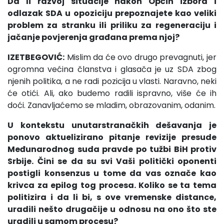
Da li razvoj situacije nakon Općih izbora i
odlazak SDA u opoziciju prepoznajete kao veliki
problem za stranku ili priliku za regeneraciju i
jačanje povjerenja građana prema njoj?
IZETBEGOVIĆ:
Mislim da će ovo drugo prevagnuti, jer
ogromna većina članstva i glasača je uz SDA zbog
njenih politika, a ne radi pozicija u vlasti. Naravno, neki
će otići. Ali, ako budemo radili ispravno, više će ih
doći. Zanavljaćemo se mladim, obrazovanim, odanim.
U kontekstu unutarstranačkih dešavanja je
ponovo aktuelizirano pitanje revizije presude
Međunarodnog suda pravde po tužbi BiH protiv
Srbije. Čini se da su svi Vaši politički oponenti
postigli konsenzus u tome da vas označe kao
krivca za epilog tog procesa. Koliko se ta tema
politizira i da li bi, s ove vremenske distance,
uradili nešto drugačije u odnosu na ono što ste
uradili u samom procesu?