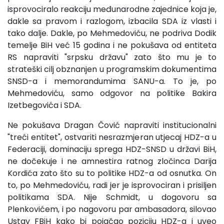
isprovociralo reakciju međunarodne zajednice koja je,
dakle sa pravom i razlogom, izbacila SDA iz vlasti i
tako dalje. Dakle, po Mehmedoviću, ne podriva Dodik
temelje BiH već 15 godina i ne pokušava od entiteta
RS napraviti "srpsku državu" zato što mu je to
strateški cilj obznanjen u programskim dokumentima
SNSD-a i memorandumima SANU-a. To je, po
Mehmedoviću, samo odgovor na politike Bakira
Izetbegovića i SDA.
Ne pokušava Dragan Čović napraviti institucionalni
"treći entitet", ostvariti nesrazmjeran utjecaj HDZ-a u
Federaciji, dominaciju sprega HDZ-SNSD u državi BiH,
ne dočekuje i ne amnestira ratnog zločinca Darija
Kordića zato što su to politike HDZ-a od osnutka. On
to, po Mehmedoviću, radi jer je isprovociran i prisiljen
politikama SDA. Nije Schmidt, u dogovoru sa
Plenkovićem, i po nagovoru par ambasadora, silovao
Ustav FBiH kako bi pojačao poziciju HDZ-a i uveo