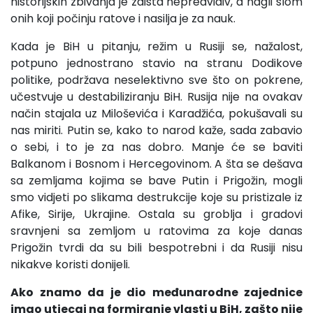
historijskih zbivanja je zaista nepredvidiv, a nagli slom
onih koji počinju ratove i nasilja je za nauk.
Kada je BiH u pitanju, režim u Rusiji se, nažalost,
potpuno jednostrano stavio na stranu Dodikove
politike, podržava neselektivno sve što on pokrene,
učestvuje u destabiliziranju BiH. Rusija nije na ovakav
način stajala uz Miloševića i Karadžića, pokušavali su
nas miriti. Putin se, kako to narod kaže, sada zabavio
o sebi, i to je za nas dobro. Manje će se baviti
Balkanom i Bosnom i Hercegovinom. A šta se dešava
sa zemljama kojima se bave Putin i Prigožin, mogli
smo vidjeti po slikama destrukcije koje su pristizale iz
Afike, Sirije, Ukrajine. Ostala su groblja i gradovi
sravnjeni sa zemljom u ratovima za koje danas
Prigožin tvrdi da su bili bespotrebni i da Rusiji nisu
nikakve koristi donijeli.
Ako znamo da je dio međunarodne zajednice
imao utjecaj na formiranje vlasti u BiH, zašto nije