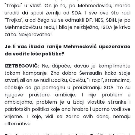
"Trojku" u vlast. On je to, po Mehmedoviću, morao
uraditi da spasi zemlju od SDA. I sve ovo što radi
"Trojka", a od čega su se odmakli DF, NES, SBiH, je po
Mehmedoviću u redu, i bilo je neizbježno, i SDA je kriva
za to. Nevjerovatno!
Je li vas ikada ranije Mehmedović upozoravao
da vodite loše politike?
IZETBEGOVIĆ:
Ne, dapače, davao je komplimente
tokom kampanje. Zna dobro Šemsudin kako stoje
stvari, ali on se nudi Dodiku, Čoviću, "Trojci", strancima,
očekuje da ga pomognu u preuzimanju SDA. To su
njegove prastare ambicije. I nije problem u
ambicijama, problem je u izdaji vlastite stranke i
patriotskih politika koje ona hrabro i uporno vodi sve
vrijeme. I koje, vidi se zorno ovih dana, nemaju
alternativu.