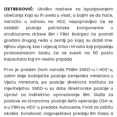
IZETBEGOVIĆ:
Ukoliko nastave sa ispunjavanjem
obećanja koja su ih uvela u vlast, a bojim se da hoće,
naročito u odnosu na HDZ, nepopravljivo će se
oslabiti pozicija patriotske komponente u
strukturama države BiH i FBiH. Bošnjaci će postati
građani drugog reda u zemlji po kojoj su dobili ime.
Njihov utjecaj, kao i utjecaj Srba i Hrvata koji pripadaju
probosanskom bloku, će se svesti na 50 posto
kapaciteta koji im realno pripada.
Prvo je predan Dom naroda PSBiH SNSD-u i HDZ-u,
zatim dvije bošnjačke pozicije zamjenika ministara u
Vijeću ministara, pa pozicije direktora Instituta za
mjeriteljstvo. SNSD-u su date direktorske pozicije u
Upravi za indirektno oporezivanje BiH, Službi za
poslove sa strancima, pozicija šefa operacija OSA-e,
a u FBiH su HDZ-u predate Autoceste, Fond za zaštitu
okoliša. Konaković nagovještava predaju BH Gasa, a