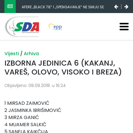
AFERE „BLACK TIE“ I „SPENGAVANJE“ NE SMIJU SE
ZATAŠKATI
Vijesti
/
Arhiva
IZBORNA JEDINICA 6 (KAKANJ,
VAREŠ, OLOVO, VISOKO I BREZA)
Objavljeno: 08.09.2018. u 16:24
1 MIRSAD ZAIMOVIĆ
2 JASMINKA IBRIŠIMOVIĆ
3 MIRZA GANIĆ
4 MUAMER SALKIĆ
5 SANELA KAIKČIJA