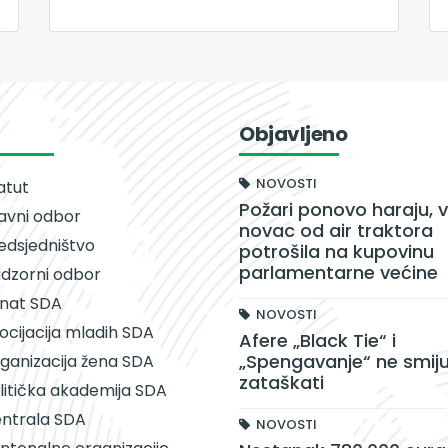
Objavljeno
NOVOSTI
atut
Požari ponovo haraju, v
avni odbor
novac od air traktora
edsjedništvo
potrošila na kupovinu
parlamentarne većine
dzorni odbor
nat SDA
NOVOSTI
ocijacija mladih SDA
Afere „Black Tie“ i
„Spengavanje“ ne smiju
ganizacija žena SDA
zataškati
litička akademija SDA
ntrala SDA
NOVOSTI