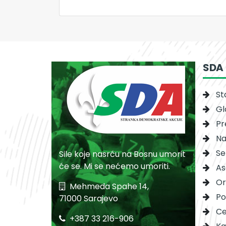
SDA
St
Gl
Pr
Na
Se
Sile koje nasrću na Bosnu umorit
će se. Mi se nećemo umoriti.
As
Or
Mehmeda Spahe 14,
Po
71000 Sarajevo
Ce
+387 33 216-906