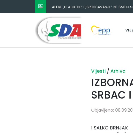
AFERE „BLACK TIE“ I „SPENGAVANJE“ NE SMIJU 
VIJ
Vijesti
/
Arhiva
IZBORNA
SRBAC 
Objavljeno: 08.09.201
1 SALKO BRNJAK