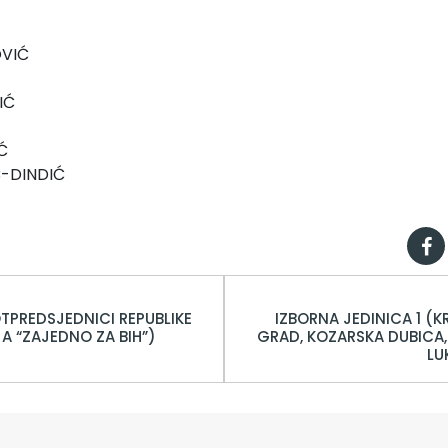
VIĆ
IĆ
Ć
Ć-DINDIĆ
OTPREDSJEDNICI REPUBLIKE
IZBORNA JEDINICA 1 (K
JA “ZAJEDNO ZA BIH”)
GRAD, KOZARSKA DUBICA,
LU