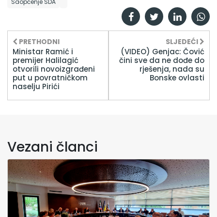
Saopćenje SDA
PRETHODNI
SLJEDEĆI
Ministar Ramić i
(VIDEO) Genjac: Čović
premijer Halilagić
čini sve da ne dođe do
otvorili novoizgrađeni
rješenja, nada su
put u povratničkom
Bonske ovlasti
naselju Pirići
Vezani članci