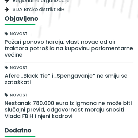
Regionalne organizacije
SDA Brčko distrikt BiH
Objavljeno
NOVOSTI
Požari ponovo haraju, vlast novac od air
traktora potrošila na kupovinu parlamentarne
većine
NOVOSTI
Afere „Black Tie“ i „Spengavanje“ ne smiju se
zataškati
NOVOSTI
Nestanak 780.000 eura iz Igmana ne može biti
slučajni previd, odgovornost moraju snositi
Vlada FBiH i njeni kadrovi
Dodatno