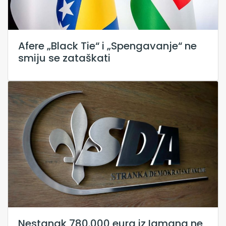
Afere „Black Tie“ i „Spengavanje“ ne
smiju se zataškati
Nestanak 780.000 eura iz Igmana ne