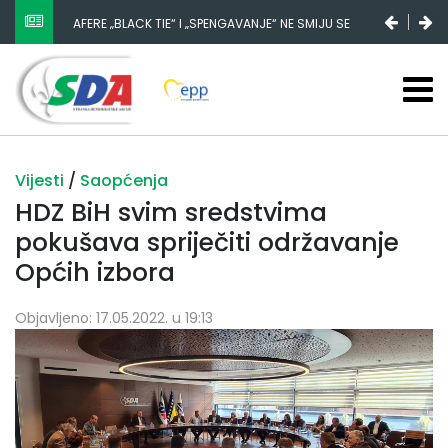
AFERE „BLACK TIE“ I „SPENGAVANJE“ NE SMIJU SE
ZATAŠKATI
Vijesti
/
Saopćenja
HDZ BiH svim sredstvima
pokušava spriječiti održavanje
Općih izbora
Objavljeno: 17.05.2022. u 19:13