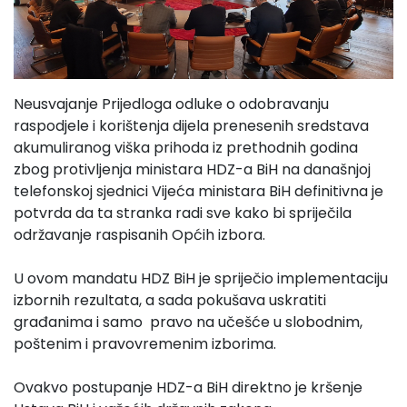
Neusvajanje Prijedloga odluke o odobravanju
raspodjele i korištenja dijela prenesenih sredstava
akumuliranog viška prihoda iz prethodnih godina
zbog protivljenja ministara HDZ-a BiH na današnjoj
telefonskoj sjednici Vijeća ministara BiH definitivna je
potvrda da ta stranka radi sve kako bi spriječila
održavanje raspisanih Općih izbora.
U ovom mandatu HDZ BiH je spriječio implementaciju
izbornih rezultata, a sada pokušava uskratiti
građanima i samo pravo na učešće u slobodnim,
poštenim i pravovremenim izborima.
Ovakvo postupanje HDZ-a BiH direktno je kršenje