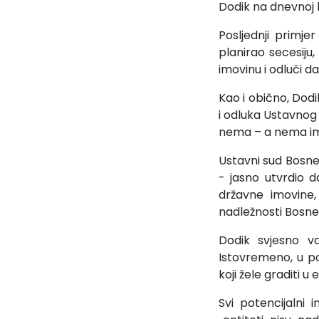
Dodik na dnevnoj 
Posljednji primje
planirao secesiju
imovinu i odluči d
Kao i obično, Dodi
i odluka Ustavnog 
nema – a nema imo
Ustavni sud Bosne
- jasno utvrdio 
državne imovine,
nadležnosti Bosne
Dodik svjesno v
Istovremeno, u po
koji žele graditi u 
Svi potencijalni