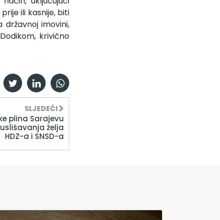
način, uključujući
je ili kasnije, biti
 državnoj imovini,
 Dodikom, krivično
SLJEDEĆI
ke plina Sarajevu
 uslišavanja želja
HDZ-a i SNSD-a