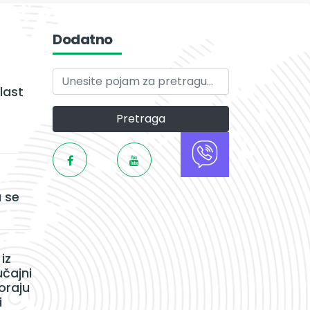
Dodatno
last
Pretraga
 se
iz
učajni
oraju
i