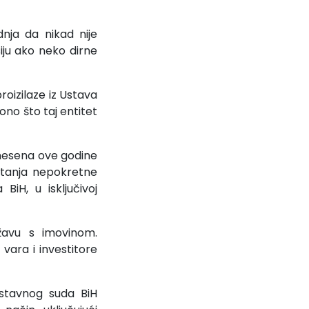
dnja da nikad nije
iju ako neko dirne
roizilaze iz Ustava
ono što taj entitet
onesena ove godine
itanja nepokretne
iH, u isključivoj
žavu s imovinom.
vara i investitore
Ustavnog suda BiH