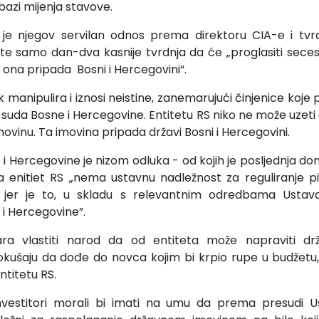
bazi mijenja stavove.
r je njegov servilan odnos prema direktoru CIA-e i tvr
, te samo dan-dva kasnije tvrdnja da će „proglasiti seces
a ona pripada Bosni i Hercegovini“.
k manipulira i iznosi neistine, zanemarujući činjenice koje p
suda Bosne i Hercegovine. Entitetu RS niko ne može uzeti 
vinu. Ta imovina pripada državi Bosni i Hercegovini.
 i Hercegovine je nizom odluka - od kojih je posljednja d
da enitiet RS „nema ustavnu nadležnost za reguliranje p
 jer je to, u skladu s relevantnim odredbama Ustava B
 i Hercegovine”.
ara vlastiti narod da od entiteta može napraviti dr
kušaju da dođe do novca kojim bi krpio rupe u budžetu, 
entitetu RS.
 investitori morali bi imati na umu da prema presudi 