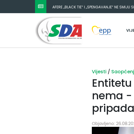
AFERE „BLACK TIE“ I „SPENGAVANJE“ NE SMIJU 
VIJ
Vijesti
/
Saopćen
Entitetu
nema - 
pripada
Objavljeno: 26.08.20