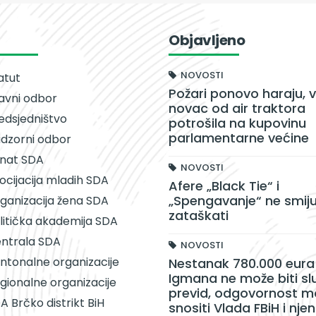
Objavljeno
NOVOSTI
atut
Požari ponovo haraju, v
avni odbor
novac od air traktora
edsjedništvo
potrošila na kupovinu
parlamentarne većine
dzorni odbor
nat SDA
NOVOSTI
ocijacija mladih SDA
Afere „Black Tie“ i
„Spengavanje“ ne smiju
ganizacija žena SDA
zataškati
litička akademija SDA
ntrala SDA
NOVOSTI
ntonalne organizacije
Nestanak 780.000 eura 
Igmana ne može biti sl
gionalne organizacije
previd, odgovornost m
A Brčko distrikt BiH
snositi Vlada FBiH i njen