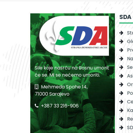
SDA
St
Gl
Pr
Na
Se
Sile koje nasrću na Bosnu umorit
će se. Mi se nećemo umoriti.
As
Or
Mehmeda Spahe 14,
Po
71000 Sarajevo
Ce
+387 33 216-906
Ka
Re
SD