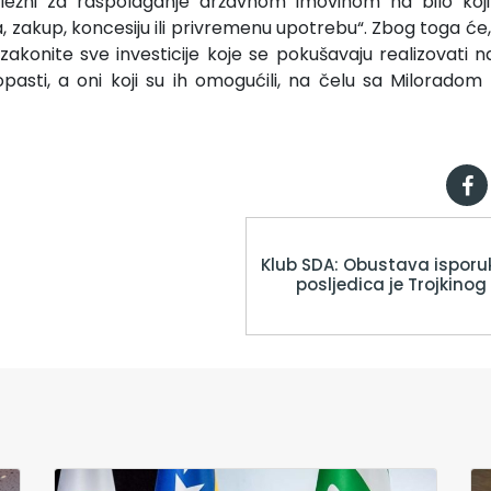
dležni za raspolaganje državnom imovinom na bilo koji 
, zakup, koncesiju ili privremenu upotrebu“. Zbog toga će, pri
akonite sve investicije koje se pokušavaju realizovati na
pasti, a oni koji su ih omogućili, na čelu sa Miloradom
Klub SDA: Obustava isporu
posljedica je Trojkinog