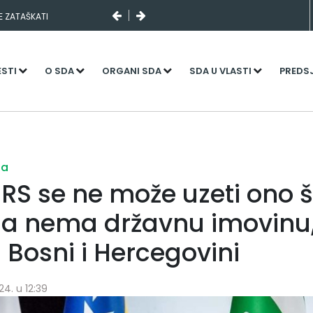
SE ZATAŠKATI
ESTI
O SDA
ORGANI SDA
SDA U VLASTI
PREDS
ja
 RS se ne može uzeti ono 
a nema državnu imovinu
 Bosni i Hercegovini
24. u 12:39