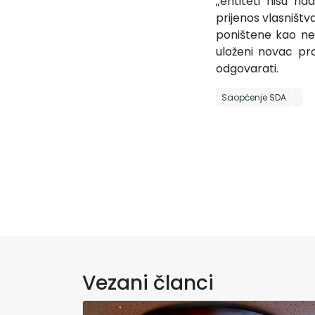
„entiteti nisu na
prijenos vlasništva
poništene kao nez
uloženi novac pro
odgovarati.
Saopćenje SDA
Vezani članci