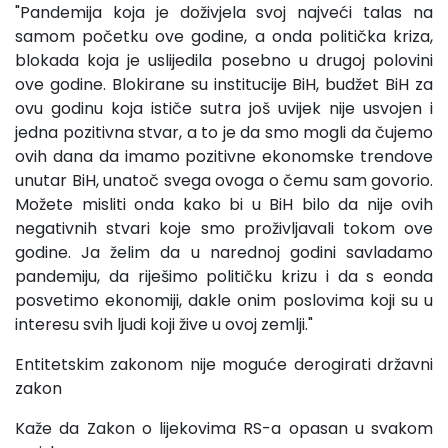
"Pandemija koja je doživjela svoj najveći talas na
samom početku ove godine, a onda politička kriza,
blokada koja je uslijedila posebno u drugoj polovini
ove godine. Blokirane su institucije BiH, budžet BiH za
ovu godinu koja ističe sutra još uvijek nije usvojen i
jedna pozitivna stvar, a to je da smo mogli da čujemo
ovih dana da imamo pozitivne ekonomske trendove
unutar BiH, unatoč svega ovoga o čemu sam govorio.
Možete misliti onda kako bi u BiH bilo da nije ovih
negativnih stvari koje smo proživljavali tokom ove
godine. Ja želim da u narednoj godini savladamo
pandemiju, da riješimo političku krizu i da s eonda
posvetimo ekonomiji, dakle onim poslovima koji su u
interesu svih ljudi koji žive u ovoj zemlji."
Entitetskim zakonom nije moguće derogirati državni
zakon
Kaže da Zakon o lijekovima RS-a opasan u svakom