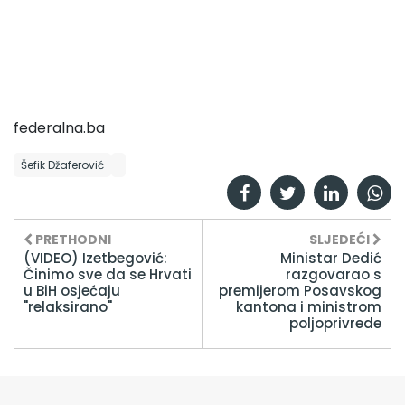
federalna.ba
Šefik Džaferović
PRETHODNI
SLJEDEĆI
(VIDEO) Izetbegović:
Ministar Dedić
Činimo sve da se Hrvati
razgovarao s
u BiH osjećaju
premijerom Posavskog
"relaksirano"
kantona i ministrom
poljoprivrede