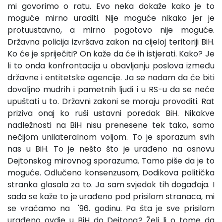
mi govorimo o ratu. Evo neka dokaže kako je to
moguće mirno uraditi. Nije moguće nikako jer je
protuustavno, a mirno pogotovo nije moguće.
Državna policija izvršava zakon na cijeloj teritoriji BiH.
Ko će je spriječiti? On kaže da će ih istjerati. Kako? Je
li to onda konfrontacija u obavljanju poslova između
državne i entitetske agencije. Ja se nadam da će biti
dovoljno mudrih i pametnih ljudi i u RS-u da se neće
upuštati u to. Državni zakoni se moraju provoditi. Rat
priziva onaj ko ruši ustavni poredak BiH. Nikakve
nadležnosti na BiH nisu prenesene tek tako, samo
nečijom unilateralnom voljom. To je sporazum svih
nas u BiH. To je nešto što je urađeno na osnovu
Dejtonskog mirovnog sporazuma. Tamo piše da je to
moguće. Odlučeno konsenzusom, Dodikova politička
stranka glasala za to. Ja sam svjedok tih događaja. I
sada se kaže to je urađeno pod prisilom stranaca, mi
se vraćamo na '96. godinu. Pa šta je sve prisilom
urađeno ovdje u BiH do Dejtona? Želi li o tome da