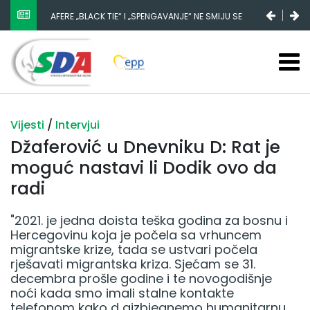
NESTANAK 780.000 EURA IZ IGMANA NE MOŽE BITI
SLUČAJNI PREVID, ODGOVORNOST MORAJU SNOSITI
VLADA FBIH I NJENI KADROVI
Vijesti
/
Intervjui
Džaferović u Dnevniku D: Rat je
moguć nastavi li Dodik ovo da
radi
"2021. je jedna doista teška godina za bosnu i
Hercegovinu koja je počela sa vrhuncem
migrantske krize, tada se ustvari počela
rješavati migrantska kriza. Sjećam se 31.
decembra prošle godine i te novogodišnje
noći kada smo imali stalne kontakte
telefonom kako d aizbjegnemo humanitarnu