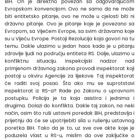
BiH. On je direktno povezan sa odgovarajućom
Evropskom konvencijom. Ovo ne samo da ne može
biti entitetsko pitanje, ovo ne može u cjelosti biti ni
državno pitanje. Ovo je pitanje koje je povezano sa
Evropom, sa Vijećem Evrope, sa svim državama koje
su u Vijeću Evrope. Postoji Rezolucija koja govori na tu
temu. Dakle ulazimo u jedan haos kada je u pitanju
zdravlje ljudi na području entiteta RS. Dalje, ulazimo u
konfliktnu situaciju. Inspekcijski nadzor nad
primjenom državnog zakona provodi inspektorat koji
postoji u okviru Agencije za lijekove. Taj inspektorat
će raditi svoj posao. Šta ako mu se suprotstavi
inspektorat iz RS-a? Rade po Zakonu o upravnom
postupku. Policija je ta koja asistira i jednima i
drugima. Dolazi do konflikta. Dakle taj zakon, na neki
način, osim što ruši ustavni poredak BiH, predstavlja i
prijetnju da će se upotrijebiti sila u rušenju ustavnog
poretka BiH. Tako da je to, uz sve ove akte koje je
poduzela vlast u RS-u, mislim da ove zaključke o