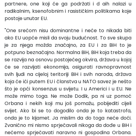
partnere, one koji će ga podržati i d aih nalazi u
radikalnim, ksenofobnim i rasističkim politikama koje
postoje unutar EU.
"One srećom nisu dominantne i neće to nikada biti
ako EU uopće misli da svoju budućnost. To sve skupa
je za njega možda značajno, za EU i za BiH to je
potpuno beznačajno. Normalna BiH, BiH koja treba da
se razvija na osnovu postojećeg okvira, država u kojoj
će se razvijati ekonomija, osigurati ravnopravnost
svih ljudi na cijeloj teritoriji BiH i svih naroda, država
koja će ići putem EU i članstva u NATO savez je nešto
što je opći konsenzus u svijetu. I u Americi i u EU. Ne
može mimo toga. Ne može Dodik, pa ni uz pomoć
Orbana i nekih koji mu još pomažu, pobijediti cijeli
svijet. Ako bi se to dogodilo onda je to katastrofa,
onda je to kijamet. Ja mislim da do toga neće doći.
Zvanično mi nismo sprječavali nikoga da dođe u BiH i
nećemo sprječavati naravno ni gospodina Orbana.