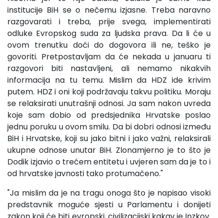
institucije BiH se o nečemu izjasne. Treba naravno
razgovarati i treba, prije svega, implementirati
odluke Evropskog suda za ljudska prava. Da li će u
ovom trenutku doći do dogovora ili ne, teško je
govoriti. Pretpostavljam da će nekada u januaru ti
razgovori biti nastavljeni, ali nemamo nikakvih
informacija na tu temu. Mislim da HDZ ide krivim
putem. HDZ i oni koji podržavaju takvu politiku. Moraju
se relaksirati unutrašnji odnosi. Ja sam nakon uvreda
koje sam dobio od predsjednika Hrvatske poslao
jednu poruku u ovom smilu. Da bi dobri odnosi između
BiH i Hrvatske, koji su jako bitni i jako važni, relaksirali
ukupne odnose unutar BiH. Zlonamjerno je to što je
Dodik izjavio o trećem entitetu i uvjeren sam da je to i
od hrvatske javnosti tako protumačeno."
"Ja mislim da je na tragu onoga što je napisao visoki
predstavnik moguće sjesti u Parlamentu i donijeti
zakon koji će biti evropski, civilizacijski kakav je Inzkov.