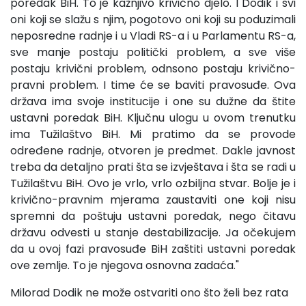
poredak BiH. To je kažnjivo krivično djelo. I Dodik i svi
oni koji se slažu s njim, pogotovo oni koji su poduzimali
neposredne radnje i u Vladi RS-a i u Parlamentu RS-a,
sve manje postaju politički problem, a sve više
postaju krivični problem, odnsono postaju krivično-
pravni problem. I time će se baviti pravosuđe. Ova
država ima svoje institucije i one su dužne da štite
ustavni poredak BiH. Ključnu ulogu u ovom trenutku
ima Tužilaštvo BiH. Mi pratimo da se provode
određene radnje, otvoren je predmet. Dakle javnost
treba da detaljno prati šta se izvještava i šta se radi u
Tužilaštvu BiH. Ovo je vrlo, vrlo ozbiljna stvar. Bolje je i
krivično-pravnim mjerama zaustaviti one koji nisu
spremni da poštuju ustavni poredak, nego čitavu
državu odvesti u stanje destabilizacije. Ja očekujem
da u ovoj fazi pravosuđe BiH zaštiti ustavni poredak
ove zemlje. To je njegova osnovna zadaća."
Milorad Dodik ne može ostvariti ono što želi bez rata