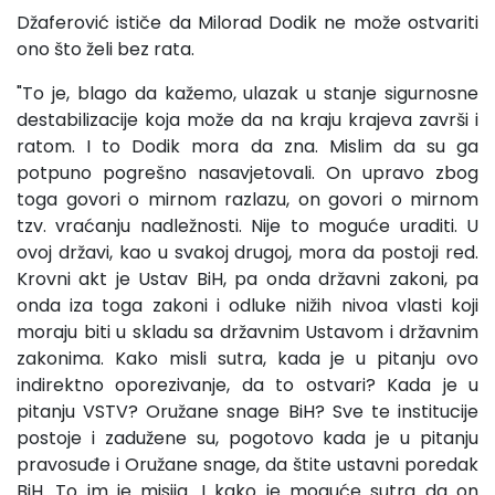
Džaferović ističe da Milorad Dodik ne može ostvariti
ono što želi bez rata.
"To je, blago da kažemo, ulazak u stanje sigurnosne
destabilizacije koja može da na kraju krajeva završi i
ratom. I to Dodik mora da zna. Mislim da su ga
potpuno pogrešno nasavjetovali. On upravo zbog
toga govori o mirnom razlazu, on govori o mirnom
tzv. vraćanju nadležnosti. Nije to moguće uraditi. U
ovoj državi, kao u svakoj drugoj, mora da postoji red.
Krovni akt je Ustav BiH, pa onda državni zakoni, pa
onda iza toga zakoni i odluke nižih nivoa vlasti koji
moraju biti u skladu sa državnim Ustavom i državnim
zakonima. Kako misli sutra, kada je u pitanju ovo
indirektno oporezivanje, da to ostvari? Kada je u
pitanju VSTV? Oružane snage BiH? Sve te institucije
postoje i zadužene su, pogotovo kada je u pitanju
pravosuđe i Oružane snage, da štite ustavni poredak
BiH. To im je misija. I kako je moguće sutra da on