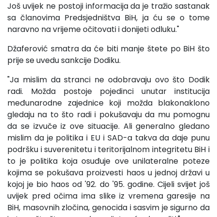
Još uvijek ne postoji informacija da je tražio sastanak
sa članovima Predsjedništva BiH, ja ću se o tome
naravno na vrijeme očitovati i donijeti odluku."
Džaferović smatra da će biti manje štete po BiH što
prije se uvedu sankcije Dodiku.
"Ja mislim da stranci ne odobravaju ovo što Dodik
radi. Možda postoje pojedinci unutar institucija
međunarodne zajednice koji možda blakonaklono
gledaju na to što radi i pokušavaju da mu pomognu
da se izvuče iz ove situacije. Ali generalno gledano
mislim da je politika i EU i SAD-a takva da daje punu
podršku i suverenitetu i teritorijalnom integritetu BiH i
to je politika koja osuđuje ove unilateralne poteze
kojima se pokušava proizvesti haos u jednoj državi u
kojoj je bio haos od '92. do '95. godine. Cijeli svijet još
uvijek pred očima ima slike iz vremena garesije na
BiH, masovnih zločina, genocida i sasvim je sigurno da