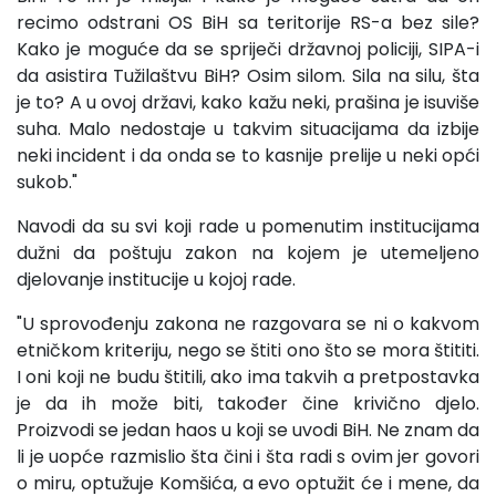
recimo odstrani OS BiH sa teritorije RS-a bez sile?
Kako je moguće da se spriječi državnoj policiji, SIPA-i
da asistira Tužilaštvu BiH? Osim silom. Sila na silu, šta
je to? A u ovoj državi, kako kažu neki, prašina je isuviše
suha. Malo nedostaje u takvim situacijama da izbije
neki incident i da onda se to kasnije prelije u neki opći
sukob."
Navodi da su svi koji rade u pomenutim institucijama
dužni da poštuju zakon na kojem je utemeljeno
djelovanje institucije u kojoj rade.
"U sprovođenju zakona ne razgovara se ni o kakvom
etničkom kriteriju, nego se štiti ono što se mora štititi.
I oni koji ne budu štitili, ako ima takvih a pretpostavka
je da ih može biti, također čine krivično djelo.
Proizvodi se jedan haos u koji se uvodi BiH. Ne znam da
li je uopće razmislio šta čini i šta radi s ovim jer govori
o miru, optužuje Komšića, a evo optužit će i mene, da