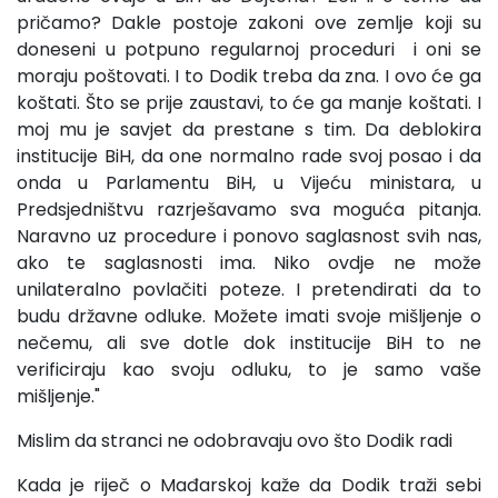
pričamo? Dakle postoje zakoni ove zemlje koji su
doneseni u potpuno regularnoj proceduri i oni se
moraju poštovati. I to Dodik treba da zna. I ovo će ga
koštati. Što se prije zaustavi, to će ga manje koštati. I
moj mu je savjet da prestane s tim. Da deblokira
institucije BiH, da one normalno rade svoj posao i da
onda u Parlamentu BiH, u Vijeću ministara, u
Predsjedništvu razrješavamo sva moguća pitanja.
Naravno uz procedure i ponovo saglasnost svih nas,
ako te saglasnosti ima. Niko ovdje ne može
unilateralno povlačiti poteze. I pretendirati da to
budu državne odluke. Možete imati svoje mišljenje o
nečemu, ali sve dotle dok institucije BiH to ne
verificiraju kao svoju odluku, to je samo vaše
mišljenje."
Mislim da stranci ne odobravaju ovo što Dodik radi
Kada je riječ o Mađarskoj kaže da Dodik traži sebi