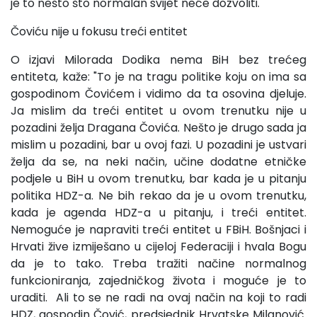
je to nešto što normalan svijet neće dozvoliti."
Čoviću nije u fokusu treći entitet
O izjavi Milorada Dodika nema BiH bez trećeg
entiteta, kaže: "To je na tragu politike koju on ima sa
gospodinom Čovićem i vidimo da ta osovina djeluje.
Ja mislim da treći entitet u ovom trenutku nije u
pozadini želja Dragana Čovića. Nešto je drugo sada ja
mislim u pozadini, bar u ovoj fazi. U pozadini je ustvari
želja da se, na neki način, učine dodatne etničke
podjele u BiH u ovom trenutku, bar kada je u pitanju
politika HDZ-a. Ne bih rekao da je u ovom trenutku,
kada je agenda HDZ-a u pitanju, i treći entitet.
Nemoguće je napraviti treći entitet u FBiH. Bošnjaci i
Hrvati žive izmiješano u cijeloj Federaciji i hvala Bogu
da je to tako. Treba tražiti načine normalnog
funkcioniranja, zajedničkog života i moguće je to
uraditi. Ali to se ne radi na ovaj način na koji to radi
HDZ, gospodin Čović, predsjednik Hrvatske Milanović.