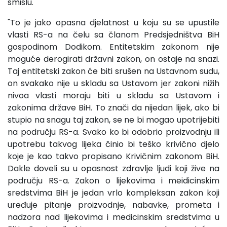
smislu.
"To je jako opasna djelatnost u koju su se upustile
vlasti RS-a na čelu sa članom Predsjedništva BiH
gospodinom Dodikom. Entitetskim zakonom nije
moguće derogirati državni zakon, on ostaje na snazi.
Taj entitetski zakon će biti srušen na Ustavnom sudu,
on svakako nije u skladu sa Ustavom jer zakoni nižih
nivoa vlasti moraju biti u skladu sa Ustavom i
zakonima države BiH. To znači da nijedan lijek, ako bi
stupio na snagu taj zakon, se ne bi mogao upotrijebiti
na području RS-a. Svako ko bi odobrio proizvodnju ili
upotrebu takvog lijeka činio bi teško krivično djelo
koje je kao takvo propisano Krivičnim zakonom BiH.
Dakle doveli su u opasnost zdravlje ljudi koji žive na
području RS-a. Zakon o lijekovima i meidicinskim
sredstvima BiH je jedan vrlo kompleksan zakon koji
uređuje pitanje proizvodnje, nabavke, prometa i
nadzora nad lijekovima i medicinskim sredstvima u