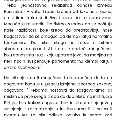
Treba jednostavno relaksirati odnose između
Bošnjaka i Hrvata. treba krenuti od lokalne sredine,
da vidimo kako ljudi žive i kako da to napravimo.
Moguće je to uraditi. Da živimo zajedno, da se poštuju
naše različitosti koje treba da predstavljaju naše
bogatstvo i da se omogući da demokratija normalno
funkcionira. Da niko nikoga ne može u bitnim
stvarima preglasati. Ali i da se spriječi mogućnost
koju danas ima HDZ i koju upotrebljava, da manjina na
neki način suspenduje parlamentarnu demokratiju i
diktira život većini."
Na pitanje ima li mogućnosti da konačno dođe do
dogovora kada je u pitanju izmjena Izbornog zakona,
odgovara: "Trebamo nastaviti da razgovaramo, ali
mislim da prije svega treba da deblokiramo institucije
BiH jer bilo kakav dogovor bez institucija i njegovog
usvajanja i razmatranja u institucijama BiH ne služi
ničemu jer to nije odluka, odluka je samo kad