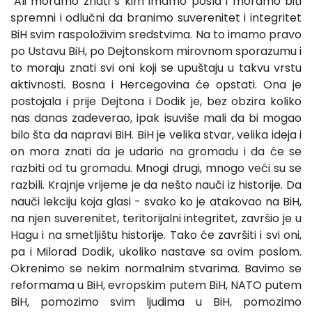
"Ali moramo znati s kim imamo posla i moramo biti
spremni i odlučni da branimo suverenitet i integritet
BiH svim raspoloživim sredstvima. Na to imamo pravo
po Ustavu BiH, po Dejtonskom mirovnom sporazumu i
to moraju znati svi oni koji se upuštaju u takvu vrstu
aktivnosti. Bosna i Hercegovina će opstati. Ona je
postojala i prije Dejtona i Dodik je, bez obzira koliko
nas danas zadeverao, ipak isuviše mali da bi mogao
bilo šta da napravi BiH. BiH je velika stvar, velika ideja i
on mora znati da je udario na gromadu i da će se
razbiti od tu gromadu. Mnogi drugi, mnogo veći su se
razbili. Krajnje vrijeme je da nešto nauči iz historije. Da
nauči lekciju koja glasi - svako ko je atakovao na BiH,
na njen suverenitet, teritorijalni integritet, završio je u
Hagu i na smetljištu historije. Tako će završiti i svi oni,
pa i Milorad Dodik, ukoliko nastave sa ovim poslom.
Okrenimo se nekim normalnim stvarima. Bavimo se
reformama u BiH, evropskim putem BiH, NATO putem
BiH, pomozimo svim ljudima u BiH, pomozimo