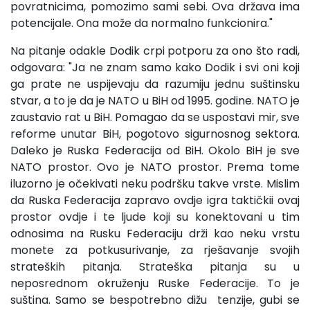
povratnicima, pomozimo sami sebi. Ova država ima
potencijale. Ona može da normalno funkcionira."
Na pitanje odakle Dodik crpi potporu za ono što radi,
odgovara: "Ja ne znam samo kako Dodik i svi oni koji
ga prate ne uspijevaju da razumiju jednu suštinsku
stvar, a to je da je NATO u BiH od 1995. godine. NATO je
zaustavio rat u BiH. Pomagao da se uspostavi mir, sve
reforme unutar BiH, pogotovo sigurnosnog sektora.
Daleko je Ruska Federacija od BiH. Okolo BiH je sve
NATO prostor. Ovo je NATO prostor. Prema tome
iluzorno je očekivati neku podršku takve vrste. Mislim
da Ruska Federacija zapravo ovdje igra taktičkii ovaj
prostor ovdje i te ljude koji su konektovani u tim
odnosima na Rusku Federaciju drži kao neku vrstu
monete za potkusurivanje, za rješavanje svojih
strateških pitanja. Strateška pitanja su u
neposrednom okruženju Ruske Federacije. To je
suština. Samo se bespotrebno dižu tenzije, gubi se