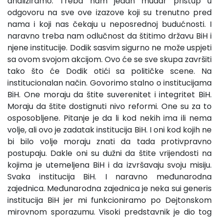
analiziramo. Treba nam jedan mudar pristup u
odgovoru na sve ove izazove koji su trenutno pred
nama i koji nas čekaju u neposrednoj budućnosti. I
naravno treba nam odlučnost da štitimo državu BiH i
njene institucije. Dodik sasvim sigurno ne može uspjeti
sa ovom svojom akcijom. Ovo će se sve skupa završiti
tako što će Dodik otići sa političke scene. Na
institucionalan način. Govorimo stalno o institucijama
BiH. One moraju da štite suverenitet i integritet BiH.
Moraju da štite dostignuti nivo reformi. One su za to
osposobljene. Pitanje je da li kod nekih ima ili nema
volje, ali ovo je zadatak institucija BiH. I oni kod kojih ne
bi bilo volje moraju znati da tada protivpravno
postupaju. Dakle oni su dužni da štite vrijendosti na
kojima je utemeljena BiH i da izvršavaju svoju misiju.
Svaka institucija BiH. I naravno međunarodna
zajednica. Međunarodna zajednica je neka sui generis
institucija BiH jer mi funkcioniramo po Dejtonskom
mirovnom sporazumu. Visoki predstavnik je dio tog