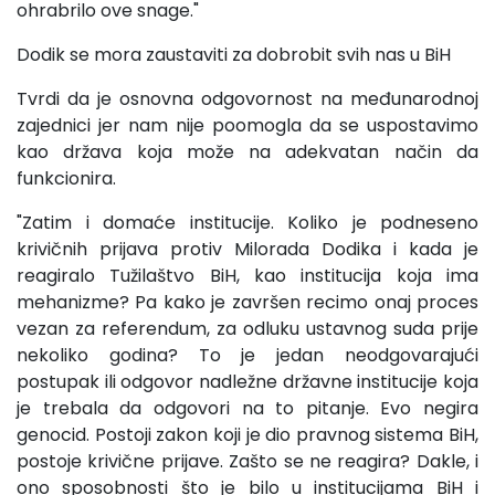
ohrabrilo ove snage."
Dodik se mora zaustaviti za dobrobit svih nas u BiH
Tvrdi da je osnovna odgovornost na međunarodnoj
zajednici jer nam nije poomogla da se uspostavimo
kao država koja može na adekvatan način da
funkcionira.
"Zatim i domaće institucije. Koliko je podneseno
krivičnih prijava protiv Milorada Dodika i kada je
reagiralo Tužilaštvo BiH, kao institucija koja ima
mehanizme? Pa kako je završen recimo onaj proces
vezan za referendum, za odluku ustavnog suda prije
nekoliko godina? To je jedan neodgovarajući
postupak ili odgovor nadležne državne institucije koja
je trebala da odgovori na to pitanje. Evo negira
genocid. Postoji zakon koji je dio pravnog sistema BiH,
postoje krivične prijave. Zašto se ne reagira? Dakle, i
ono sposobnosti što je bilo u institucijama BiH i