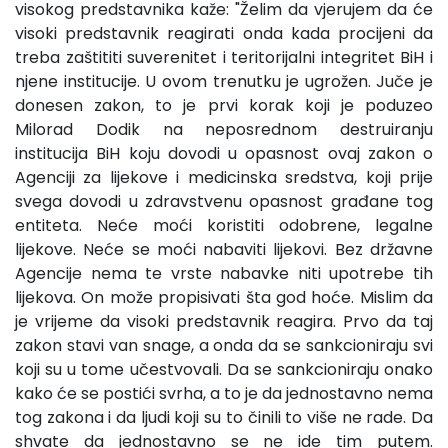
visokog predstavnika kaže: "Želim da vjerujem da će
visoki predstavnik reagirati onda kada procijeni da
treba zaštititi suverenitet i teritorijalni integritet BiH i
njene institucije. U ovom trenutku je ugrožen. Juče je
donesen zakon, to je prvi korak koji je poduzeo
Milorad Dodik na neposrednom destruiranju
institucija BiH koju dovodi u opasnost ovaj zakon o
Agenciji za lijekove i medicinska sredstva, koji prije
svega dovodi u zdravstvenu opasnost građane tog
entiteta. Neće moći koristiti odobrene, legalne
lijekove. Neće se moći nabaviti lijekovi. Bez državne
Agencije nema te vrste nabavke niti upotrebe tih
lijekova. On može propisivati šta god hoće. Mislim da
je vrijeme da visoki predstavnik reagira. Prvo da taj
zakon stavi van snage, a onda da se sankcioniraju svi
koji su u tome učestvovali. Da se sankcioniraju onako
kako će se postići svrha, a to je da jednostavno nema
tog zakona i da ljudi koji su to činili to više ne rade. Da
shvate da jednostavno se ne ide tim putem.