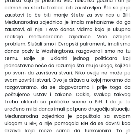
praksa koja je prisutna već nekoliko godina i on je
odmah na startu trebao biti zaustavljen. Što se prije
zaustavi to će biti manje štete za sve nas u BiH.
Međunarodna zajednica je imala mehanizme da ga
zaustavi, ali nije. I evo danas vidimo koja je ukupna
reakcija međunarodne zajednice. Vide ozbiljan
problem. Slušali smo i Evropski palrament, imali smo
danas poziv iz Washingtona, razgovarali smo na tu
temu. Bolje je ukloniti jednog političara koji
jednostavno neće da razumije šta mu je uloga, koji želi
po svom da završava stvari. Niko ovdje ne može po
svom završiti stvari. Ovo je država u kojoj moramo da
razgovaramo, da se dogovaramo i prije toga da
poštujemo Ustav i zakone. Dakle, svakog takvog
treba ukloniti sa političke scene u BiH. I da je to
urađeno mi bi danas imali potpuno drugačiju situaciju.
Međunarodna zajednica je popuštala sa svojom
ulogom u BiH, a nije pomagala BiH da se dovrši kao
država koja može sama da funkcionira. To je