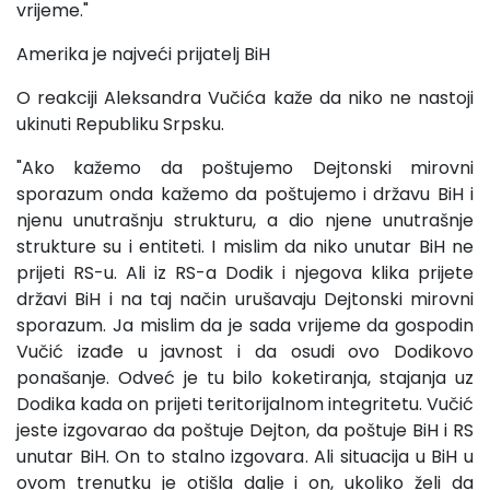
vrijeme."
Amerika je najveći prijatelj BiH
O reakciji Aleksandra Vučića kaže da niko ne nastoji
ukinuti Republiku Srpsku.
"Ako kažemo da poštujemo Dejtonski mirovni
sporazum onda kažemo da poštujemo i državu BiH i
njenu unutrašnju strukturu, a dio njene unutrašnje
strukture su i entiteti. I mislim da niko unutar BiH ne
prijeti RS-u. Ali iz RS-a Dodik i njegova klika prijete
državi BiH i na taj način urušavaju Dejtonski mirovni
sporazum. Ja mislim da je sada vrijeme da gospodin
Vučić izađe u javnost i da osudi ovo Dodikovo
ponašanje. Odveć je tu bilo koketiranja, stajanja uz
Dodika kada on prijeti teritorijalnom integritetu. Vučić
jeste izgovarao da poštuje Dejton, da poštuje BiH i RS
unutar BiH. On to stalno izgovara. Ali situacija u BiH u
ovom trenutku je otišla dalje i on, ukoliko želi da