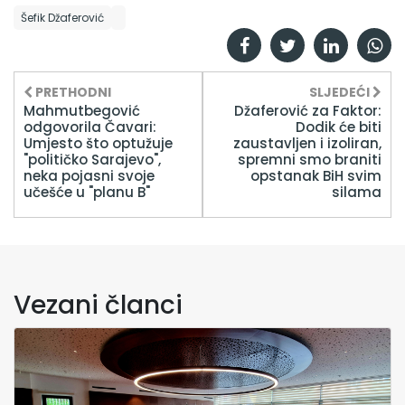
Šefik Džaferović
PRETHODNI
SLJEDEĆI
Mahmutbegović
Džaferović za Faktor:
odgovorila Čavari:
Dodik će biti
Umjesto što optužuje
zaustavljen i izoliran,
"političko Sarajevo",
spremni smo braniti
neka pojasni svoje
opstanak BiH svim
učešće u "planu B"
silama
Vezani članci