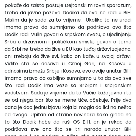
pokaže da zaista poštuje Dejtonski mirovni sporazum,
treba da javno pozove Dodika da ovo ne radi u BiH.
Mislim da je sada za to vrijeme. Ukoliko to ne uradi
imamo pravo da sumnjamo da podržava ovo što
Dodik radi. Vulin govori o srpskom svetu, o ujedinjenju
Srba u državnom i političkom smislu, govori o tome
da Srbi ne treba da žive u EU kao tuđoj državi zajedno,
oni trebaju da žive svi, kako on kaže, u svojoj državi.
Vidite šta se dešava u Crnoj Gori, na Kosovu u
odnosima izmežu Srbije i Kosova, evo ovdje unutar BiH.
Imamo pravo da ozbiljno sumnjamo u to da ovo sve
što radi Dodik ima veze sa Srbijom i srbijanskim
vodstvom. Sada je vrijeme da to Vučić kaže javno i to
se od njega, bar što se mene tiče, očekuje. Prije dva
dana je dao jednu izjavu koja bi mogla da liči na nešto
od ovoga. Upitan od strane novinara kako gleda na
to što Dodik hoće da ruši OS BiH, on je rekao da
podržava sve ono što se tri naroda unutar BiH