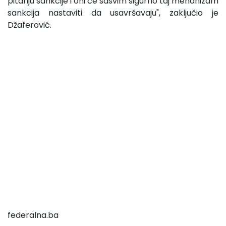
pitanju sankcije i oni će sasvim sigurno taj mehanizam
sankcija nastaviti da usavršavaju", zaključio je
Džaferović.
federalna.ba