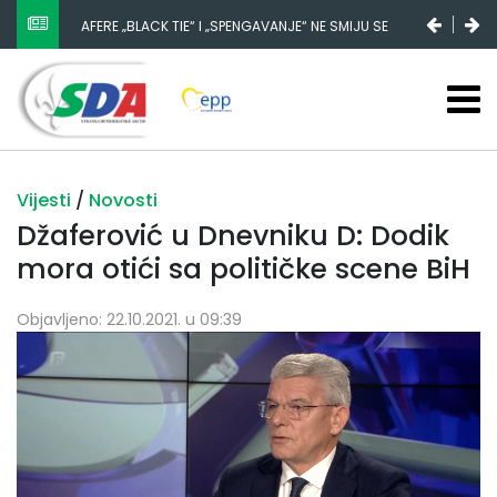
NESTANAK 780.000 EURA IZ IGMANA NE MOŽE BITI
SLUČAJNI PREVID, ODGOVORNOST MORAJU SNOSITI
VLADA FBIH I NJENI KADROVI
Vijesti
/
Novosti
Džaferović u Dnevniku D: Dodik
mora otići sa političke scene BiH
Objavljeno: 22.10.2021. u 09:39