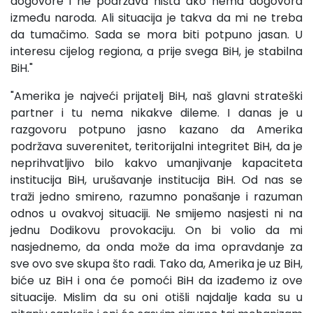
dogovore i ne podržava ništa ako nema dogovora
između naroda. Ali situacija je takva da mi ne treba
da tumačimo. Sada se mora biti potpuno jasan. U
interesu cijelog regiona, a prije svega BiH, je stabilna
BiH."
"Amerika je najveći prijatelj BiH, naš glavni strateški
partner i tu nema nikakve dileme. I danas je u
razgovoru potpuno jasno kazano da Amerika
podržava suverenitet, teritorijalni integritet BiH, da je
neprihvatljivo bilo kakvo umanjivanje kapaciteta
institucija BiH, urušavanje institucija BiH. Od nas se
traži jedno smireno, razumno ponašanje i razuman
odnos u ovakvoj situaciji. Ne smijemo nasjesti ni na
jednu Dodikovu provokaciju. On bi volio da mi
nasjednemo, da onda može da ima opravdanje za
sve ovo sve skupa što radi. Tako da, Amerika je uz BiH,
biće uz BiH i ona će pomoći BiH da izađemo iz ove
situacije. Mislim da su oni otišli najdalje kada su u