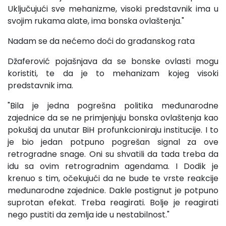
Uključujući sve mehanizme, visoki predstavnik ima u
svojim rukama alate, ima bonska ovlaštenja."
Nadam se da nećemo doći do građanskog rata
Džaferović pojašnjava da se bonske ovlasti mogu
koristiti, te da je to mehanizam kojeg visoki
predstavnik ima.
"Bila je jedna pogrešna politika međunarodne
zajednice da se ne primjenjuju bonska ovlaštenja kao
pokušaj da unutar BiH profunkcioniraju institucije. I to
je bio jedan potpuno pogrešan signal za ove
retrogradne snage. Oni su shvatili da tada treba da
idu sa ovim retrogradnim agendama. I Dodik je
krenuo s tim, očekujući da ne bude te vrste reakcije
međunarodne zajednice. Dakle postignut je potpuno
suprotan efekat. Treba reagirati. Bolje je reagirati
nego pustiti da zemlja ide u nestabilnost."