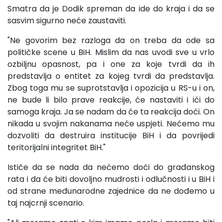
Smatra da je Dodik spreman da ide do kraja i da se
sasvim sigurno neće zaustaviti.
"Ne govorim bez razloga da on treba da ode sa
političke scene u BiH. Mislim da nas uvodi sve u vrlo
ozbiljnu opasnost, pa i one za koje tvrdi da ih
predstavlja o entitet za kojeg tvrdi da predstavlja.
Zbog toga mu se suprotstavlja i opozicija u RS-u i on,
ne bude li bilo prave reakcije, će nastaviti i ići do
samoga kraja. Ja se nadam da će ta reakcija doći. On
nikada u svojim nakanama neće uspjeti. Nećemo mu
dozvoliti da destruira institucije BiH i da povrijedi
teritorijalni integritet BiH."
Ističe da se nada da nećemo doći do građanskog
rata i da će biti dovoljno mudrosti i odlučnosti i u BiH i
od strane međunarodne zajednice da ne dođemo u
taj najcrnji scenario.