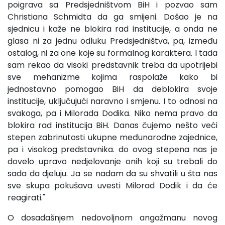
poigrava sa Predsjedništvom BiH i pozvao sam
Christiana Schmidta da ga smijeni. Došao je na
sjednicu i kaže ne blokira rad institucije, a onda ne
glasa ni za jednu odluku Predsjedništva, pa, između
ostalog, ni za one koje su formalnog karaktera. I tada
sam rekao da visoki predstavnik treba da upotrijebi
sve mehanizme kojima raspolaže kako bi
jednostavno pomogao BiH da deblokira svoje
institucije, uključujući naravno i smjenu. I to odnosi na
svakoga, pa i Milorada Dodika. Niko nema pravo da
blokira rad institucija BiH. Danas čujemo nešto veći
stepen zabrinutosti ukupne međunarodne zajednice,
pa i visokog predstavnika. do ovog stepena nas je
dovelo upravo nedjelovanje onih koji su trebali do
sada da djeluju. Ja se nadam da su shvatili u šta nas
sve skupa pokušava uvesti Milorad Dodik i da će
reagirati."
O dosadašnjem nedovoljnom angažmanu novog