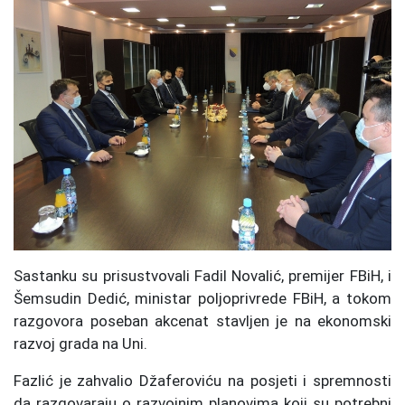
Sastanku su prisustvovali Fadil Novalić, premijer FBiH, i
Šemsudin Dedić, ministar poljoprivrede FBiH, a tokom
razgovora poseban akcenat stavljen je na ekonomski
razvoj grada na Uni.
Fazlić je zahvalio Džaferoviću na posjeti i spremnosti
da razgovaraju o razvojnim planovima koji su potrebni