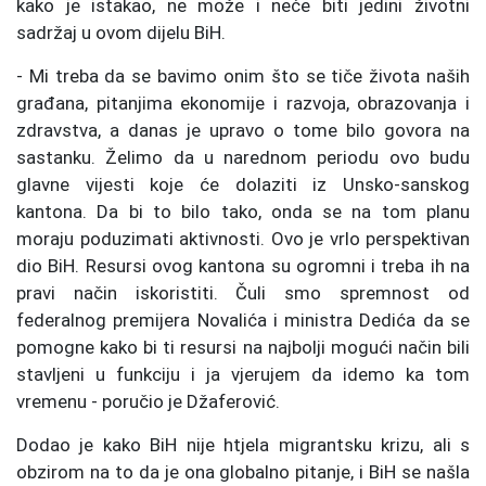
kako je istakao, ne može i neće biti jedini životni
sadržaj u ovom dijelu BiH.
- Mi treba da se bavimo onim što se tiče života naših
građana, pitanjima ekonomije i razvoja, obrazovanja i
zdravstva, a danas je upravo o tome bilo govora na
sastanku. Želimo da u narednom periodu ovo budu
glavne vijesti koje će dolaziti iz Unsko-sanskog
kantona. Da bi to bilo tako, onda se na tom planu
moraju poduzimati aktivnosti. Ovo je vrlo perspektivan
dio BiH. Resursi ovog kantona su ogromni i treba ih na
pravi način iskoristiti. Čuli smo spremnost od
federalnog premijera Novalića i ministra Dedića da se
pomogne kako bi ti resursi na najbolji mogući način bili
stavljeni u funkciju i ja vjerujem da idemo ka tom
vremenu - poručio je Džaferović.
Dodao je kako BiH nije htjela migrantsku krizu, ali s
obzirom na to da je ona globalno pitanje, i BiH se našla