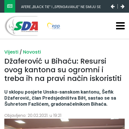
AFERE „BLACK TIE“ I „SPENGAVANJE“ NE SMIJU SE
ZATAŠKATI
Vijesti
/
Novosti
Džaferović u Bihaću: Resursi
ovog kantona su ogromni i
treba ih na pravi način iskoristiti
U sklopu posjete Unsko-sanskom kantonu, Šefik
Džaferović, član Predsjedništva BiH, sastao se sa
Šuhretom Fazlićem, gradonačelnikom Bihaća.
Objavljeno: 20.02.2021. u 19:21