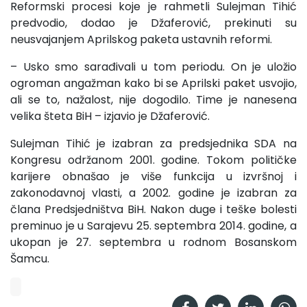
Reformski procesi koje je rahmetli Sulejman Tihić
predvodio, dodao je Džaferović, prekinuti su
neusvajanjem Aprilskog paketa ustavnih reformi.
– Usko smo sarađivali u tom periodu. On je uložio
ogroman angažman kako bi se Aprilski paket usvojio,
ali se to, nažalost, nije dogodilo. Time je nanesena
velika šteta BiH – izjavio je Džaferović.
Sulejman Tihić je izabran za predsjednika SDA na
Kongresu održanom 2001. godine. Tokom političke
karijere obnašao je više funkcija u izvršnoj i
zakonodavnoj vlasti, a 2002. godine je izabran za
člana Predsjedništva BiH. Nakon duge i teške bolesti
preminuo je u Sarajevu 25. septembra 2014. godine, a
ukopan je 27. septembra u rodnom Bosanskom
Šamcu.