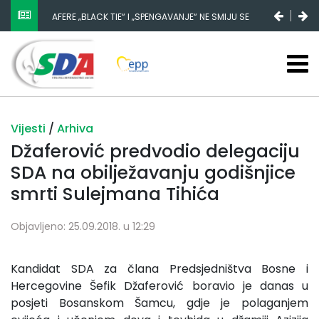
AFERE „BLACK TIE“ I „SPENGAVANJE“ NE SMIJU SE
ZATAŠKATI
Vijesti
/
Arhiva
Džaferović predvodio delegaciju
SDA na obilježavanju godišnjice
smrti Sulejmana Tihića
Objavljeno: 25.09.2018. u 12:29
Kandidat SDA za člana Predsjedništva Bosne i
Hercegovine Šefik Džaferović boravio je danas u
posjeti Bosanskom Šamcu, gdje je polaganjem