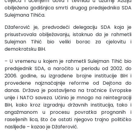
cvijeća i učenjem dova i tevhida u džamiji Azizija
obilježena godišnjica smrti drugog predsjednika SDA
Sulejmana Tihića.
Džaferović je, predvodeći delegaciju SDA koja je
prisustvovala obilježavanju, istaknuo da je rahmetli
Sulejman Tihić bio veliki borac za cjelovitu i
demokratsku BiH.
– U vremenu u kojem je rahmetli Sulejman Tihić bio
predsjednik SDA, a naročito u periodu od 2002. do
2006. godine, su izgrađene brojne institucije BiH i
provedene najznačajnije reforme od Dejtona do
danas. Država je postavljena na tračnice Evropske
unije i NATO saveza. Učinio je mnogo na reintegraciji
BiH, kako kroz izgradnju državnih institucija, tako i
angažmanom u procesu povratka prognanih i
raseljenih lica, što će ostati njegovo trajno političko
naslijeđe – kazao je Džaferović.