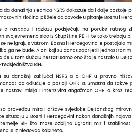
a da današnja sjednica NSRS dokazuje da i dalje postoje po
masovnih zločina još žele da dovode u pitanje Bosnu i Herc
nje o raspadu i razlazu podsjećaju na poruke ratnog 
on svojevremeno slao iz Skupštine RBiH, te tako trebaju bi
 se ne igraju s vatrom. Bosna i Hercegovina je postojala m
oliko ga ne bude. A oni koji su danas zaprijetili jednostran
a će u tom slučaju nestati samo ono što je nastalo u Dejton
 Predsjedništva BiH.
a su današnji zaključci NSRS-a o OHR-u pravno ništavn
andat da odlučuje o poziciji OHR-a. Smatra da takve p
e nastavi misija i intenzivira angažman OHR-a kroz reak
 za provedbu mira i države svjedoke Dejtonskog miro
te situaciju u Bosni i Hercegovini nakon današnjih najava i
temelje BiH što može ozbiljno ugroziti mir i stabilnost 
eno je iz njegovog kabineta.