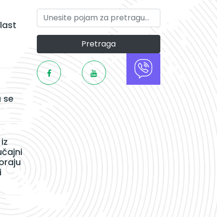
last
Pretraga
 se
iz
učajni
oraju
i