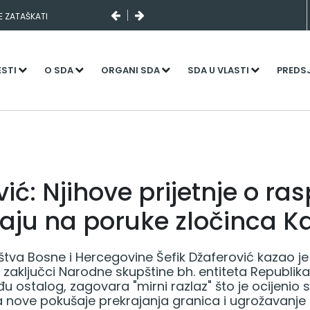
SE ZATAŠKATI
ESTI
O SDA
ORGANI SDA
SDA U VLASTI
PREDS
ić: Njihove prijetnje o r
aju na poruke zločinca K
štva Bosne i Hercegovine Šefik Džaferović kazao je
 zaključci Narodne skupštine bh. entiteta Republik
đu ostalog, zagovara "mirni razlaz" što je ocijenio
nove pokušaje prekrajanja granica i ugrožavanje 