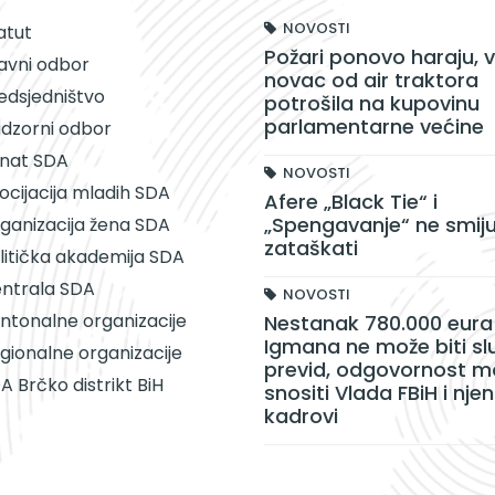
NOVOSTI
atut
Požari ponovo haraju, v
avni odbor
novac od air traktora
edsjedništvo
potrošila na kupovinu
parlamentarne većine
dzorni odbor
nat SDA
NOVOSTI
ocijacija mladih SDA
Afere „Black Tie“ i
„Spengavanje“ ne smiju
ganizacija žena SDA
zataškati
litička akademija SDA
ntrala SDA
NOVOSTI
ntonalne organizacije
Nestanak 780.000 eura 
Igmana ne može biti sl
gionalne organizacije
previd, odgovornost m
A Brčko distrikt BiH
snositi Vlada FBiH i njen
kadrovi