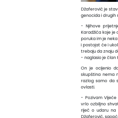
Džaferović je stav
genocida i drugih 
- Njihove prijet
Karadžića koje je 
poruka im je neka
i postojat će i uk
trebaju da znaju d
- naglasio je član
On je ocijenio d
skupština nema m
razlog samo da s
ovlasti.
- Pozivam Vijeće
vrlo ozbiljno shva
riječ o udaru na 
Džaferović, saopć