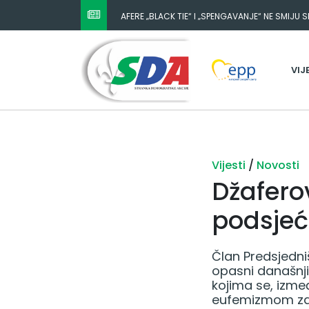
AFERE „BLACK TIE“ I „SPENGAVANJE“ NE SMIJU 
VIJ
Vijesti
/
Novosti
Džaferov
podsjeć
Član Predsjedni
opasni današnji
kojima se, izme
eufemizmom za 