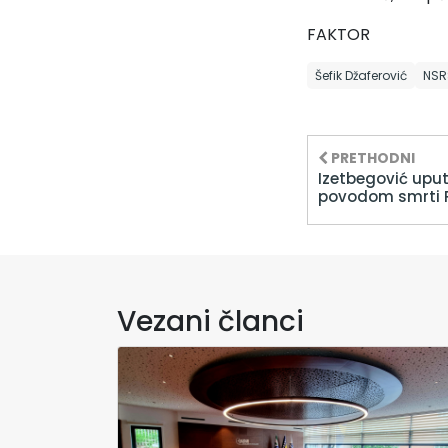
FAKTOR
Šefik Džaferović
NSR
PRETHODNI
Izetbegović upu
povodom smrti 
Vezani članci