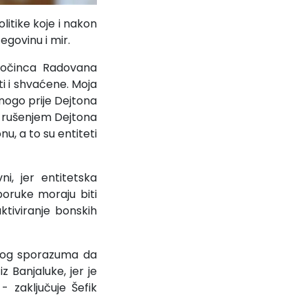
litike koje i nakon
egovinu i mir.
zločinca Radovana
ti i shvaćene. Moja
nogo prije Dejtona
im rušenjem Dejtona
u, a to su entiteti
i, jer entitetska
oruke moraju biti
tiviranje bonskih
vnog sporazuma da
z Banjaluke, jer je
- zaključuje Šefik