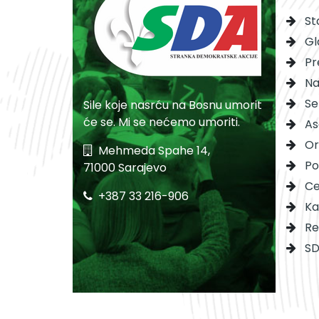
St
Gl
Pr
Na
Se
Sile koje nasrću na Bosnu umorit
će se. Mi se nećemo umoriti.
As
Or
Mehmeda Spahe 14,
Po
71000 Sarajevo
Ce
+387 33 216-906
Ka
Re
SD