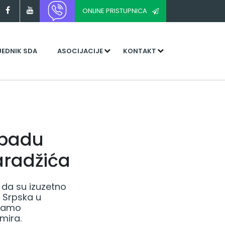
ONLINE PRISTUPNICA
JEDNIK SDA
ASOCIJACIJE
KONTAKT
aspadu
aradžića
 da su izuzetno
a Srpska u
 samo
mira.