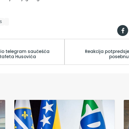
S
tio telegram saučešća
Reakcija potpredsj
Rafeta Husovića
posebnu