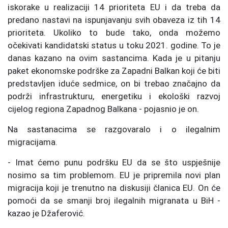
iskorake u realizaciji 14 prioriteta EU i da treba da
predano nastavi na ispunjavanju svih obaveza iz tih 14
prioriteta. Ukoliko to bude tako, onda možemo
očekivati kandidatski status u toku 2021. godine. To je
danas kazano na ovim sastancima. Kada je u pitanju
paket ekonomske podrške za Zapadni Balkan koji će biti
predstavljen iduće sedmice, on bi trebao značajno da
podrži infrastrukturu, energetiku i ekološki razvoj
cijelog regiona Zapadnog Balkana - pojasnio je on.
Na sastanacima se razgovaralo i o ilegalnim
migracijama.
- Imat ćemo punu podršku EU da se što uspješnije
nosimo sa tim problemom. EU je pripremila novi plan
migracija koji je trenutno na diskusiji članica EU. On će
pomoći da se smanji broj ilegalnih migranata u BiH -
kazao je Džaferović.