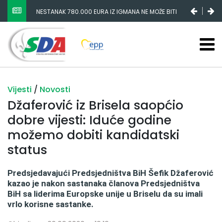
NESTANAK 780.000 EURA IZ IGMANA NE MOŽE BITI
SLUČAJNI PREVID, ODGOVORNOST MORAJU SNOSITI
VLADA FBIH I NJENI KADROVI
Vijesti
/
Novosti
Džaferović iz Brisela saopćio
dobre vijesti: Iduće godine
možemo dobiti kandidatski
status
Predsjedavajući Predsjedništva BiH Šefik Džaferović
kazao je nakon sastanaka članova Predsjedništva
BiH sa liderima Europske unije u Briselu da su imali
vrlo korisne sastanke.