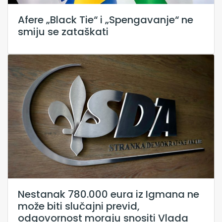
Afere „Black Tie“ i „Spengavanje“ ne
smiju se zataškati
Nestanak 780.000 eura iz Igmana ne
može biti slučajni previd,
odgovornost moraju snositi Vlada