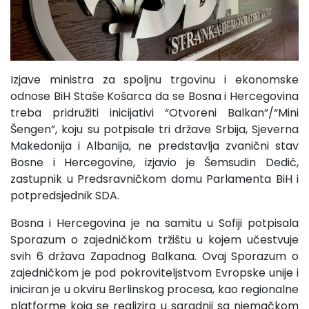
Izjave ministra za spoljnu trgovinu i ekonomske
odnose BiH Staše Košarca da se Bosna i Hercegovina
treba pridružiti inicijativi “Otvoreni Balkan”/“Mini
Šengen”, koju su potpisale tri države Srbija, Sjeverna
Makedonija i Albanija, ne predstavlja zvanični stav
Bosne i Hercegovine, izjavio je Šemsudin Dedić,
zastupnik u Predsravničkom domu Parlamenta BiH i
potpredsjednik SDA.
Bosna i Hercegovina je na samitu u Sofiji potpisala
Sporazum o zajedničkom tržištu u kojem učestvuje
svih 6 država Zapadnog Balkana. Ovaj Sporazum o
zajedničkom je pod pokroviteljstvom Evropske unije i
iniciran je u okviru Berlinskog procesa, kao regionalne
platforme koja se realizira u saradnji sa njemačkom