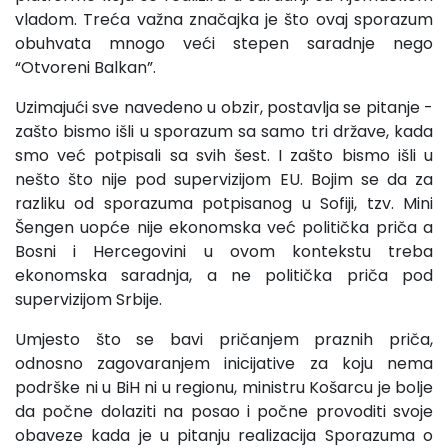
vladom. Treća važna značajka je što ovaj sporazum
obuhvata mnogo veći stepen saradnje nego
“Otvoreni Balkan”.
Uzimajući sve navedeno u obzir, postavlja se pitanje -
zašto bismo išli u sporazum sa samo tri države, kada
smo već potpisali sa svih šest. I zašto bismo išli u
nešto što nije pod supervizijom EU. Bojim se da za
razliku od sporazuma potpisanog u Sofiji, tzv. Mini
Šengen uopće nije ekonomska već politička priča a
Bosni i Hercegovini u ovom kontekstu treba
ekonomska saradnja, a ne politička priča pod
supervizijom Srbije.
Umjesto što se bavi pričanjem praznih priča,
odnosno zagovaranjem inicijative za koju nema
podrške ni u BiH ni u regionu, ministru Košarcu je bolje
da počne dolaziti na posao i počne provoditi svoje
obaveze kada je u pitanju realizacija Sporazuma o