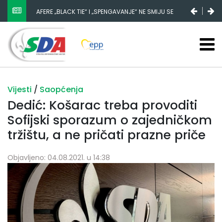
AFERE „BLACK TIE“ I „SPENGAVANJE“ NE SMIJU SE
ZATAŠKATI
Vijesti
/
Saopćenja
Dedić: Košarac treba provoditi
Sofijski sporazum o zajedničkom
tržištu, a ne pričati prazne priče
Objavljeno: 04.08.2021. u 14:38