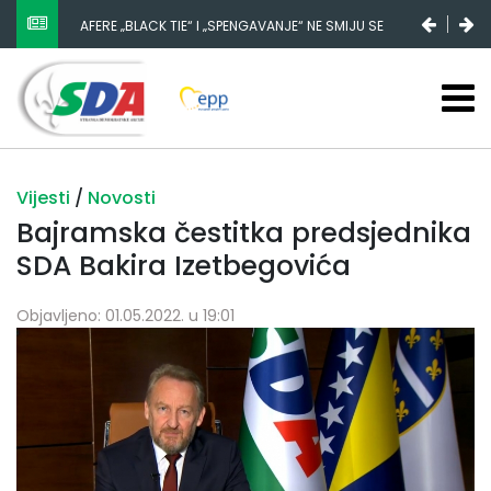
AFERE „BLACK TIE“ I „SPENGAVANJE“ NE SMIJU SE
ZATAŠKATI
Vijesti
/
Novosti
Bajramska čestitka predsjednika
SDA Bakira Izetbegovića
Objavljeno: 01.05.2022. u 19:01