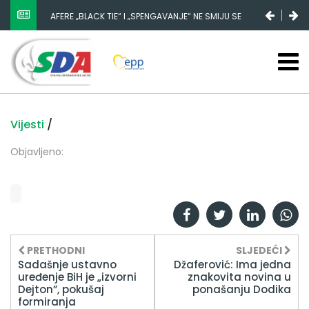
AFERE „BLACK TIE“ I „SPENGAVANJE“ NE SMIJU SE
ZATAŠKATI
Vijesti
/
Objavljeno:
PRETHODNI
SLJEDEĆI
Sadašnje ustavno
Džaferović: Ima jedna
uređenje BiH je „izvorni
znakovita novina u
Dejton”, pokušaj
ponašanju Dodika
formiranja