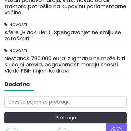
Požari ponovo haraju, vlast novac od air
traktora potrošila na kupovinu parlamentarne
većine
NOVOSTI
Afere „Black Tie“ i „Spengavanje“ ne smiju se
zataškati
NOVOSTI
Nestanak 780.000 eura iz Igmana ne može biti
slučajni previd, odgovornost moraju snositi
Vlada FBiH i njeni kadrovi
Dodatno
Pretraga