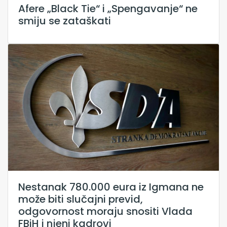
Afere „Black Tie“ i „Spengavanje“ ne
smiju se zataškati
Nestanak 780.000 eura iz Igmana ne
može biti slučajni previd,
odgovornost moraju snositi Vlada
FBiH i njeni kadrovi