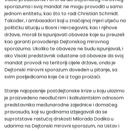
sporazuma i svoj mandat ne mogu provoditi u samo
jednom entitetu, kao što to radi Christian Schmidt.
Također, i ambasadori koji u značajnoj mjeri utječu na
političku situciju u Bosni i Hercegovini, kao i njihove
države, morali bi ispunjavati obaveze koje su preuzeli
kao garanti provođenja Dejtonskog mirovnog
sporazuma. Ukoliko te obaveze ne budu ispunjavali, i
ako Visoki predstavnik odustane od obaveze da svoj
mandat provodi na teritoriji cijele države, onda je
Dejtonski mirovni sporazum doveden u pitanje, sa
svim posljedicama koje će iz toga proizaći.
Stanje najopasnije postdejtonske krize u koju ulazimo
je proizvedeno neodlučnim i kalkulantskim odnosom
predstavnika međunarodne zajednice i domaćeg
pravosuđa, koji su godinama izbjegavali da se
suprotstave rastućoj drskosti Milorada Dodika u
udarima na Dejtonski mirovni sporazum, na Ustav i