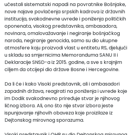
učestali sistematski napadi na povratnike Bošnjake,
nove najave povlačenja srpskih kadrova iz državnih
institucija, svakodnevne uvrede i poniženja političkih
oponenata, visokog predstavnika, ambasadora,
novinara, omalovažavanje i negiranje bošnjačkog
naroda, negiranje genocida, samo su dio ukupne
atmosfere koju proizvodi vlast u entitetu RS, djelujući
u skladu sa smjernicima Memoranduma SANU II i
Deklaracije SNSD-a iz 2015. godine, a sve s krajnjim
ciljem da otcijepi dio države Bosne i Hercegovine.
Da li će i kako Visoki predstavnik, ali i ambasadori
zapadnih država, reagirati na poniženja i uvrede koje
im Dodik svakodnevno priređuje stvar je njihovog
ličnog izbora. Ali, ono što nije stvar izbora jeste
ispunjavanje njihovih obaveza koje proizilaze iz
Dejtonskog mirovnog sporazuma.
Visoki predstavnik i OHR su dio Dejtonskog mirovnog