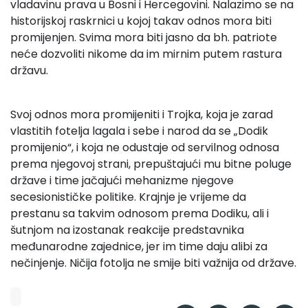
vladavinu prava u Bosni i Hercegovini. Nalazimo se na
historijskoj raskrnici u kojoj takav odnos mora biti
promijenjen. Svima mora biti jasno da bh. patriote
neće dozvoliti nikome da im mirnim putem rastura
državu.
Svoj odnos mora promijeniti i Trojka, koja je zarad
vlastitih fotelja lagala i sebe i narod da se „Dodik
promijenio“, i koja ne odustaje od servilnog odnosa
prema njegovoj strani, prepuštajući mu bitne poluge
države i time jačajući mehanizme njegove
secesionističke politike. Krajnje je vrijeme da
prestanu sa takvim odnosom prema Dodiku, ali i
šutnjom na izostanak reakcije predstavnika
međunarodne zajednice, jer im time daju alibi za
nečinjenje. Ničija fotolja ne smije biti važnija od države.