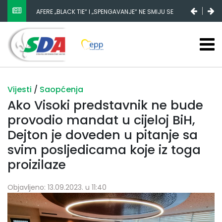
AFERE „BLACK TIE“ I „SPENGAVANJE“ NE SMIJU SE
ZATAŠKATI
Vijesti
/
Saopćenja
Ako Visoki predstavnik ne bude
provodio mandat u cijeloj BiH,
Dejton je doveden u pitanje sa
svim posljedicama koje iz toga
proizilaze
Objavljeno: 13.09.2023. u 11:40