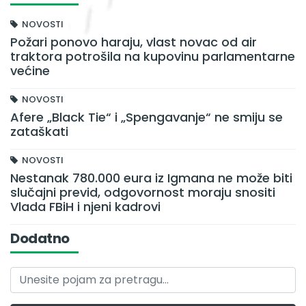
NOVOSTI
Požari ponovo haraju, vlast novac od air
traktora potrošila na kupovinu parlamentarne
većine
NOVOSTI
Afere „Black Tie“ i „Spengavanje“ ne smiju se
zataškati
NOVOSTI
Nestanak 780.000 eura iz Igmana ne može biti
slučajni previd, odgovornost moraju snositi
Vlada FBiH i njeni kadrovi
Dodatno