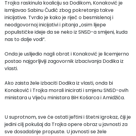
Trojka raskinula koaliciju sa Dodikom, Konaković je
ismijavao Sabinu Ćudić zbog pokretanja takve
inicijative. Tvrdio je kako je riječ o besmislenoj i
neodgovornoj inicijativi i pitanja „osim lijepe
populističke ideje da se neko iz SNSD-a smijeni, kuda
nas to dalje vodi”.
Onda je uslijedio nagli obrat i Konaković je licemjerno
postao najgorljiviji zagovornik izbacivanja Dodika iz
vlasti.
Ako zaista žele izbaciti Dodika iz vlasti, onda bi
Konaković i Trojka morali inicirati i smjenu SNSD-ovih
ministara u Vijeću ministara BiH Košarca i Amidžića.
U suprotnom, sve će ostati jeftini i štetni igrokaz, čiji je
jedini cilj pokušaj da Trojka opere obraz u javnosti za
sve dosadašnje propuste. U javnosti se žele