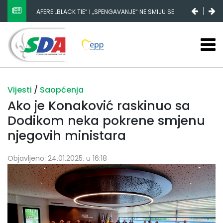
AFERE „BLACK TIE“ I „SPENGAVANJE“ NE SMIJU SE
ZATAŠKATI
Vijesti
/
Saopćenja
Ako je Konaković raskinuo sa
Dodikom neka pokrene smjenu
njegovih ministara
Objavljeno: 24.01.2025. u 16:18