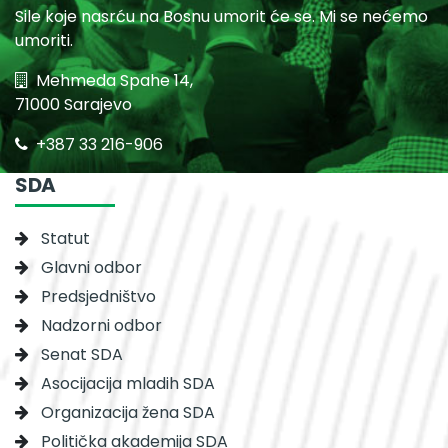
Sile koje nasrću na Bosnu umorit će se. Mi se nećemo
umoriti.
Mehmeda Spahe 14,
71000 Sarajevo
+387 33 216-906
SDA
Statut
Glavni odbor
Predsjedništvo
Nadzorni odbor
Senat SDA
Asocijacija mladih SDA
Organizacija žena SDA
Politička akademija SDA