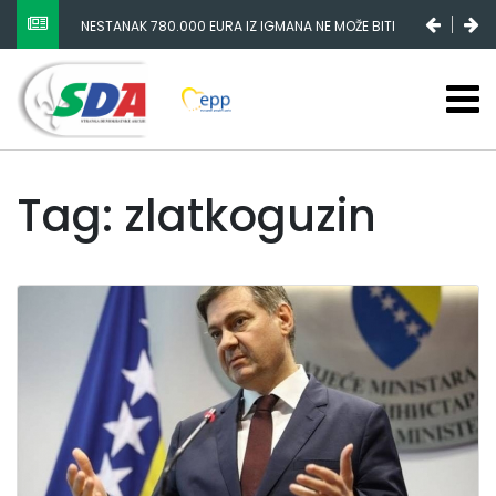
NESTANAK 780.000 EURA IZ IGMANA NE MOŽE BITI
SLUČAJNI PREVID, ODGOVORNOST MORAJU SNOSITI
VLADA FBIH I NJENI KADROVI
Tag: zlatkoguzin