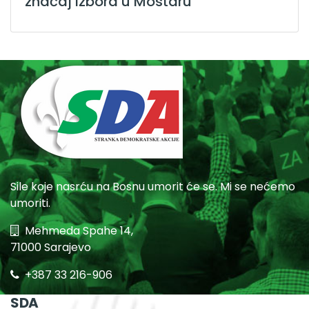
značaj izbora u Mostaru
Sile koje nasrću na Bosnu umorit će se. Mi se nećemo
umoriti.
Mehmeda Spahe 14,
71000 Sarajevo
+387 33 216-906
SDA