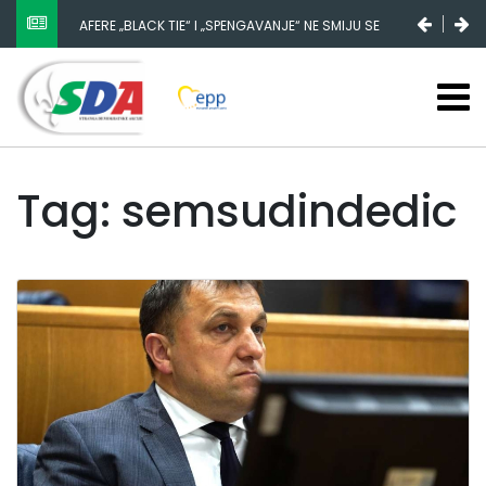
AFERE „BLACK TIE“ I „SPENGAVANJE“ NE SMIJU SE
ZATAŠKATI
Tag: semsudindedic