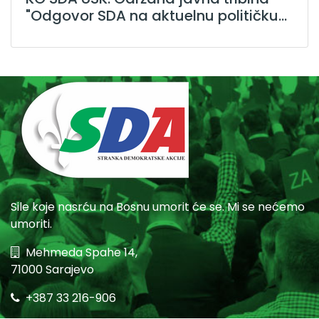
"Odgovor SDA na aktuelnu političku...
Sile koje nasrću na Bosnu umorit će se. Mi se nećemo
umoriti.
Mehmeda Spahe 14,
71000 Sarajevo
+387 33 216-906