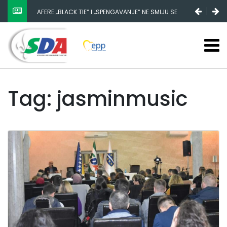
AFERE „BLACK TIE“ I „SPENGAVANJE“ NE SMIJU SE
ZATAŠKATI
Tag: jasminmusic