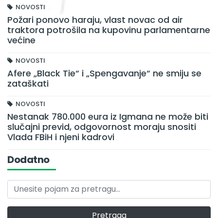
NOVOSTI
Požari ponovo haraju, vlast novac od air
traktora potrošila na kupovinu parlamentarne
većine
NOVOSTI
Afere „Black Tie“ i „Spengavanje“ ne smiju se
zataškati
NOVOSTI
Nestanak 780.000 eura iz Igmana ne može biti
slučajni previd, odgovornost moraju snositi
Vlada FBiH i njeni kadrovi
Dodatno
Pretraga