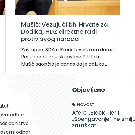
Mušić: Vezujući bh. Hrvate za
Dodika, HDZ direktno radi
protiv svog naroda
Zastupnik SDA u Predstavničkom domu
Parlamentarne skupštine BiH Edin
Mušić saopćio je danas da je odluka...
Objavljeno
NOVOSTI
atut
Afere „Black Tie“ i
avni odbor
„Spengavanje“ ne smiju
edsjedništvo
zataškati
dzorni odbor