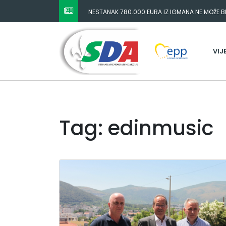
NESTANAK 780.000 EURA IZ IGMANA NE MOŽE BIT
ODGOVORNOST MORAJU SNOSITI VLADA FBIH I 
VIJ
Tag: edinmusic