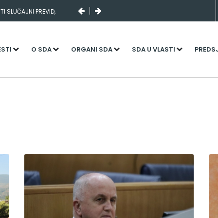
I SLUČAJNI PREVID,
NJENI KADROVI
ESTI
O SDA
ORGANI SDA
SDA U VLASTI
PREDS