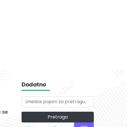
Dodatno
 se
Pretraga