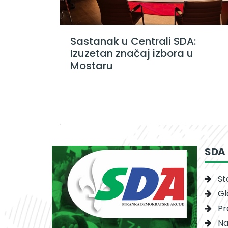
Sastanak u Centrali SDA:
Izuzetan značaj izbora u
Mostaru
SDA
St
Gl
Pr
Na