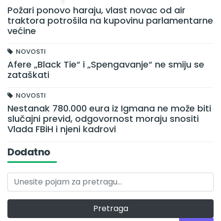
Požari ponovo haraju, vlast novac od air
traktora potrošila na kupovinu parlamentarne
većine
NOVOSTI
Afere „Black Tie“ i „Spengavanje“ ne smiju se
zataškati
NOVOSTI
Nestanak 780.000 eura iz Igmana ne može biti
slučajni previd, odgovornost moraju snositi
Vlada FBiH i njeni kadrovi
Dodatno
Pretraga