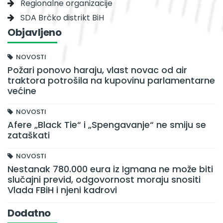
Regionalne organizacije
SDA Brčko distrikt BiH
Objavljeno
NOVOSTI
Požari ponovo haraju, vlast novac od air
traktora potrošila na kupovinu parlamentarne
većine
NOVOSTI
Afere „Black Tie“ i „Spengavanje“ ne smiju se
zataškati
NOVOSTI
Nestanak 780.000 eura iz Igmana ne može biti
slučajni previd, odgovornost moraju snositi
Vlada FBiH i njeni kadrovi
Dodatno