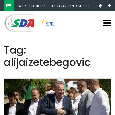
AFERE „BLACK TIE“ I „SPENGAVANJE“ NE SMIJU SE
ZATAŠKATI
Tag:
alijaizetebegovic