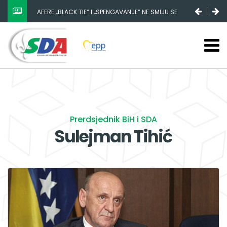
AFERE „BLACK TIE“ I „SPENGAVANJE“ NE SMIJU SE
ZATAŠKATI
Prerdsjednik BiH i SDA
Sulejman Tihić