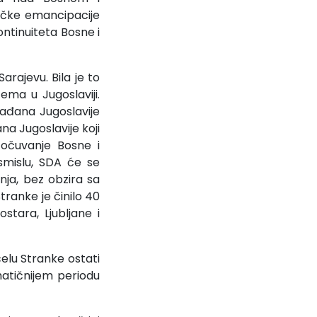
tičke emancipacije
ontinuiteta Bosne i
rajevu. Bila je to
ema u Jugoslaviji.
ađana Jugoslavije
a Jugoslavije koji
 očuvanje Bosne i
smislu, SDA će se
anja, bez obzira sa
Stranke je činilo 40
stara, Ljubljane i
elu Stranke ostati
atičnijem periodu