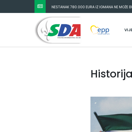
NESTANAK 780.000 EURA IZ IGMANA NE MOŽE BIT
ODGOVORNOST MORAJU SNOSITI VLADA FBIH I 
VIJ
Historij