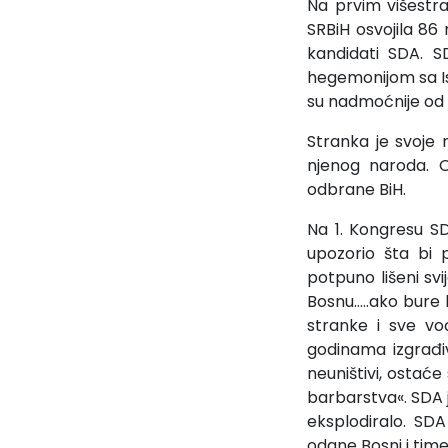
Na prvim višestr
SRBiH osvojila 86
kandidati SDA. SD
hegemonijom sa Is
su nadmoćnije od
Stranka je svoje 
njenog naroda. O
odbrane BiH.
Na 1. Kongresu S
upozorio šta bi p
potpuno lišeni svi
Bosnu…..ako bure b
stranke i sve vođ
godinama izgrađi
neuništivi, ostać
barbarstva«. SDA je
eksplodiralo. SD
odane Bosni i tim