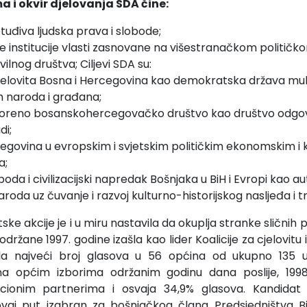
i okvir djelovanja SDA čine:
tuđiva ljudska prava i slobode;
institucije vlasti zasnovane na višestranačkom političk
vilnog društva; Ciljevi SDA su:
jelovita Bosna i Hercegovina kao demokratska država multi
 naroda i građana;
oreno bosanskohercegovačko društvo kao društvo odgovo
di;
egovina u evropskim i svjetskim političkim ekonomskim i 
a;
boda i civilizacijski napredak Bošnjaka u BiH i Evropi kao 
oda uz čuvanje i razvoj kulturno-historijskog nasljeđa i tr
 akcije je i u miru nastavila da okuplja stranke sličnih poli
održane 1997. godine izašla kao lider Koalicije za cjelovitu
ojila najveći broj glasova u 56 općina od ukupno 135 u
a općim izborima održanim godinu dana poslije, 199
cionim partnerima i osvaja 34,9% glasova. Kandidat K
 ovaj put izabran za bošnjačkog člana Predsjedništva 