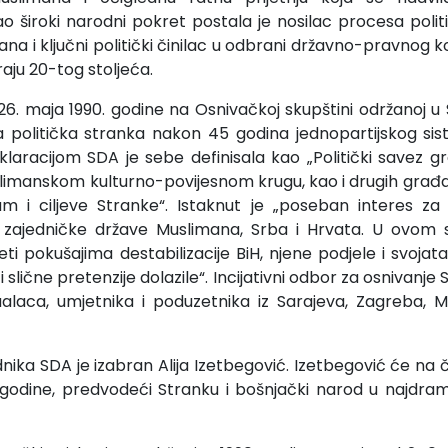
 široki narodni pokret postala je nosilac procesa poli
a i ključni politički činilac u odbrani državno-pravnog k
aju 20-tog stoljeća.
6. maja 1990. godine na Osnivačkoj skupštini održanoj u Sa
 politička stranka nakon 45 godina jednopartijskog sist
aracijom SDA je sebe definisala kao „Politički savez gr
slimanskom kulturno-povijesnom krugu, kao i drugih građan
am i ciljeve Stranke“. Istaknut je „poseban interes za
zajedničke države Muslimana, Srba i Hrvata. U ovom 
ti pokušajima destabilizacije BiH, njene podjele i svojat
 slične pretenzije dolazile“. Incijativni odbor za osnivanje 
ualaca, umjetnika i poduzetnika iz Sarajeva, Zagreba, Mo
nika SDA je izabran Alija Izetbegović. Izetbegović će na č
 godine, predvodeći Stranku i bošnjački narod u najdram