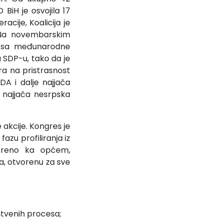
BiH je osvojila 17
ije, Koalicija je
 Na novembarskim
nosa međunarodne
 SDP-u, tako da je
a na pristrasnost
DA i dalje najjača
, najjača nesrpska
akcije. Kongres je
fazu profiliranja iz
jereno ka općem,
a, otvorenu za sve
štvenih procesa;