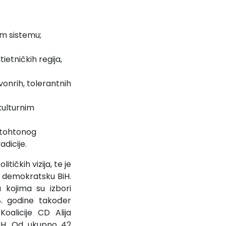
om sistemu;
etničkih regija,
nrih, tolerantnih
kulturnim
autohtonog
adicije.
tičkih vizija, te je
 i demokratsku BiH.
 kojima su izbori
8. godine također
oalicije CD Alija
BiH. Od ukupno 42