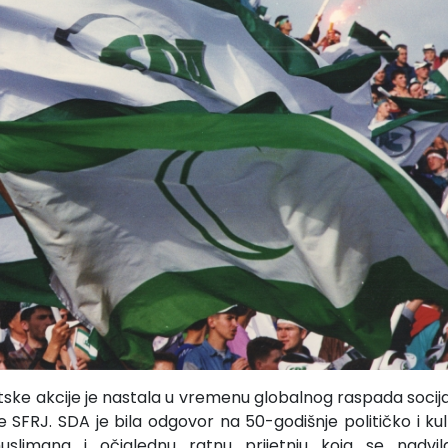
ke akcije je nastala u vremenu globalnog raspada socijal
e SFRJ. SDA je bila odgovor na 50-godišnje političko i ku
muslimana i očiglednu ratnu prijetnju koja se nadv