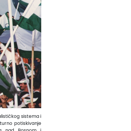
ističkog sistema i
lturno potiskivanje
ila nad Bosnom i