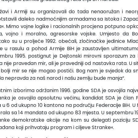
žavi i Armiji su organizovali do tada nenaoružan i neor
tstavili daleko nadmoćnijim armadama sa Istoka i Zapad
. Mimo vojne logike i racionalnih procjena potpuno opkol
la, vojno i moralno, agresorske vojske. Umjesto da 
ako su u proljeće 1992. obećali, zločinačke jedinice Mlad
le u rasulu a pohod Armije BiH je zaustavljen ultima
mbru 1995. postignut je Dejtonski mirovni sporazum za k
 nije pravedan mir, ali je pravedniji od nastavka rata. U sit
, bolji mir se nije mogao postići. Bog nam je svjedok da sm
 da nepravda za naš narod i našu zemlju bude manja“.
atnim izborima održanim 1996. godine SDA je osvojila najve
ranka je osvojila apsolutnu većinu, kandidat SDA je član P
a u 6 od ukupno 10 kantona na području Federacije BiH. U 
pirala sa 14 mandata od ukupno 83 mjesta. U septembru 1
anke demokratske akcije na kom su delegati poziciju SD
rađana koji prihvataju program i ciljeve Stranke«.