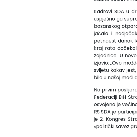
Kadrovi SDA u dr
uspješno ga supro
bosanskog otpora«
jačala i nadjača
petnaest dana», k
kraj rata dočeka
zajednice. U nove
izjavio: „Ovo možda
svijetu kakav jest
bilo u našoj moći
Na prvim poslijer
Federaciji BiH St
osvojena je većin
RS SDA je partici
je 2. Kongres Str
«politički savez g