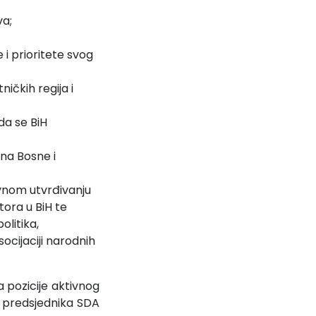
va;
 i prioritete svog
ičkih regija i
da se BiH
na Bosne i
vnom utvrđivanju
ora u BiH te
olitika,
ocijaciji narodnih
 pozicije aktivnog
 predsjednika SDA