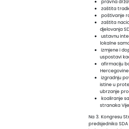
pravna držav
zaštita tradi
poštivanje ra
zaštita nacio
djelovanja SD
ustavnu integ
lokalne sam
izmjene i do
uspostavi ka
afirmaciju b
Hercegovine 
izgradnju po
istine u pro
ubrzanje proc
koaliranje sa
stranaka Vij
Na 3. Kongresu St
predsjednika SDA