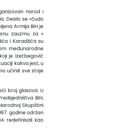
ganizovan narod i
a. Desilo se «čudo
jena Armija BiH je
Bosnu zauzmu za «
ića i Karadžića su
tumom međunarodne
oji je Izetbegović
uaciji kakva jest, u
o učinili sve stoje
ći broj glasova. U
redsjedništva BiH,
Narodnoj Skupštini
997. godine održan
A redefinisali kao