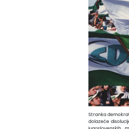
Stranka demokrats
dolazeće disolucij
jugoslovenskih 