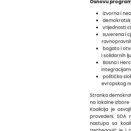
Osnovu programa 
izvorna i neo
demokratske 
vrijednosti ci
suverena i c
ravnopravnih
bogato i otv
i solidarnih lju
Bosna i Herc
integracijam
politička slo
evropskog nar
Stranka demokratske
na lokalne izbore 
Koalicija je osv
provedeni. SDA n
nastupa sa koali
Izetbegović je i