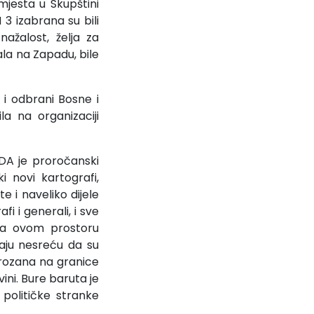
jesta u Skupštini
3 izabrana su bili
nažalost, želja za
la na Zapadu, bile
 i odbrani Bosne i
a na organizaciji
DA je proročanski
i novi kartografi,
e i naveliko dijele
i i generali, i sve
e na ovom prostoru
aju nesreću da su
srozana na granice
vini. Bure baruta je
političke stranke