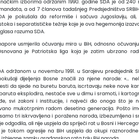
anačkim izborima održanim 1990. godine SDA je od 240 m
 mandata, a od 7 članova tadašnjeg Predsjedništva SRBiH 
A je pokušala da reformiše i sačuva Jugoslaviju, ali, 
toka i separatističke težnje koje je ova hegemonija izazva
 glasa razuma SDA.
napore usmjerila očuvanju mira u BiH, odnosno očuvanju
snovana je Patriotska liga koja je zatim ubrzano radil
DA održanom u novembru 1991. u Sarajevu predsjednik S
okušaji dijeljenja Bosne značili za njene narode: «… nek
jesti da sjede na buretu baruta, iscrtavaju neke nove kart
aruta eksplodira, nestaće sve u dimu i sramoti, i kartograf
e, svi zakoni i institucije, i najveći dio onoga što j
vano mukotrpnim radom desetina generacija. Pošto im
e samo tri iskrvavljena i poražena naroda, izbezumljena i 
 odgodila, ali nije uspjela da spriječi rat u Bosni i Hercego
A je tokom agresije na BiH uspjela da okupi raznorodne 
e izbjegne zamku građanskog rata triju BH naroda.