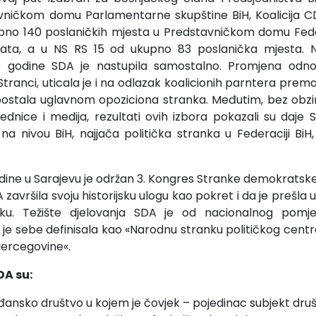
ničkom domu Parlamentarne skupštine BiH, Koalicija CD 
no 140 poslaničkih mjesta u Predstavničkom domu Federac
data, a u NS RS 15 od ukupno 83 poslanička mjesta.
e godine SDA je nastupila samostalno. Promjena od
tranci, uticala je i na odlazak koalicionih parntera prema
postala uglavnom opoziciona stranka. Međutim, bez obzir
nice i medija, rezultati ovih izbora pokazali su daje S
 na nivou BiH, najjača politička stranka u Federaciji BiH
dine u Sarajevu je održan 3. Kongres Stranke demokratske 
avršila svoju historijsku ulogu kao pokret i da je prešla u 
ku. Težište djelovanja SDA je od nacionalnog pom
e sebe definisala kao «Narodnu stranku političkog centr
Hercegovine«.
DA su:
đansko društvo u kojem je čovjek – pojedinac subjekt dru