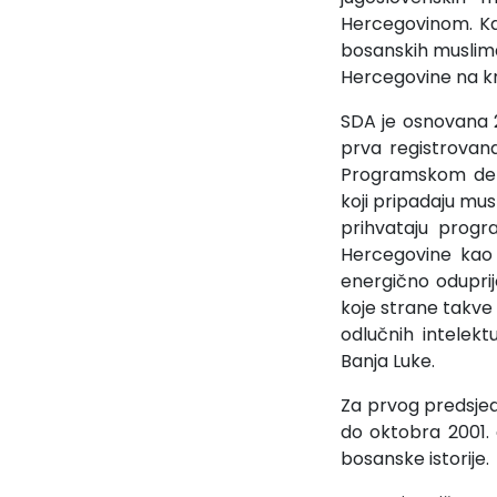
Hercegovinom. Kao
bosanskih musliman
Hercegovine na kr
SDA je osnovana 2
prva registrovana
Programskom dekl
koji pripadaju mu
prihvataju progr
Hercegovine kao 
energično oduprije
koje strane takve i
odlučnih intelekt
Banja Luke.
Za prvog predsjed
do oktobra 2001.
bosanske istorije.