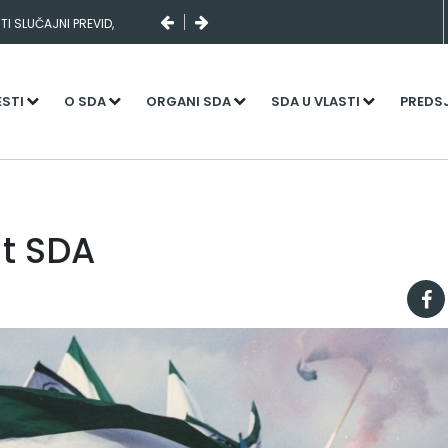
I SLUČAJNI PREVID,
NJENI KADROVI
ESTI
O SDA
ORGANI SDA
SDA U VLASTI
PREDS
at SDA