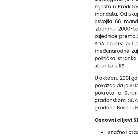
mjesta u Predstav
mandata. Od ukup
osvojila 68 man
izborima 2000-t
zajednice prema S
SDA po prvi put 
međunarodne zajed
politička stranka
stranka u RS.
U oktobru 2001.go
pokazao da je SDA z
pokreta u Stran
građanskom. SDA j
građane Bosne i 
Osnovni ciljevi S
snažno i gra