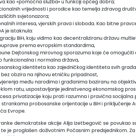
a kao «pomoćna služba« u funkciji općeg dobra;
cionalnih vrijednosti i porodice kao temelja zdravog društ
zličitih svjetonazora;
nalnih interesa, vjerskih prava i sloboda. Kao bitne pravce
A je istaknula:
raciju BiH, koju vidimo kao decentraliziranu državu multietn
ouprave prema evropskim standardima,
pune Dejtonskog mirovnog sporazuma koje će omogućiti 
o funkcionalna i normalna država,
osanskog identiteta kao zajedničkog identiteta svih građa
bez obzira na njihovu etničku pripadnost,
vjerenja među narodima i građanima baziranu na objekti
teklom ratu, uspostavljanje jedinstvenog ekonomskog prost
esa privatizacije koju prati razumna i pravična socijalna p
 strankama probosanske orijentacije u BiH i priključenje As
eća Evrope.
ranke demokratske akcije Alija Izetbegović se povukao sa
 te je proglašen doživotnim Počasnim predsjednikom. Za