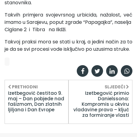
stanovnika.
Takvih primjera svojevrsnog urbicida, nažalost, već
imamo u Sarajevu, poput zgrade “Papagajka”, naselja
Ciglane 2 i Tibra na Ilidži.
Takvoj praksi mora se stati u kraj, a jedini način za to
je da se svi procesi vode isključivo po uzusima struke.
PRETHODNI
SLJEDEĆI
Izetbegović čestitao 9.
Izetbegović primio
maj – Dan pobjede nad
Danielssona:
fašizmom, Dan zlatnih
Kompromis u okviru
ljiljana i Dan Evrope
vladavine prava – ključ
za formiranje vlasti