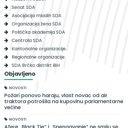
Senat SDA
Asocijacija mladih SDA
Organizacija žena SDA
Politička akademija SDA
Centrala SDA
Kantonalne organizacije
Regionalne organizacije
SDA Brčko distrikt BiH
Objavljeno
NOVOSTI
Požari ponovo haraju, vlast novac od air
traktora potrošila na kupovinu parlamentarne
većine
NOVOSTI
Afere „Black Tie“ i „Spengavanje“ ne smiju se