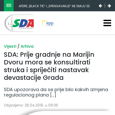
AFERE „BLACK TIE“ I „SPENGAVANJE“ NE SMIJU SE
ZATAŠKATI
Vijesti
/
Arhiva
SDA: Prije gradnje na Marijin
Dvoru mora se konsultirati
struka i spriječiti nastavak
devastacije Grada
SDA upozorava da se prije bilo kakvih izmjena
regulacionog plana […]
Objavljeno: 26.04.2019. u 09:36