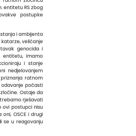
m ratnom zločincu
h. entitetu RS zbog
a ovakve postupke
 stanja i ambijenta
 katarze, veličanje
stavak genocida i
m entitetu, imamo
cioniraju i stanje
eni nedjelovanjem
g priznanja ratnom
z odavanje počasti
 zločine. Ostaje da
 trebamo rješavati
ko ovi postupci nisu
 oni, OSCE i drugi
i se u reagovanju