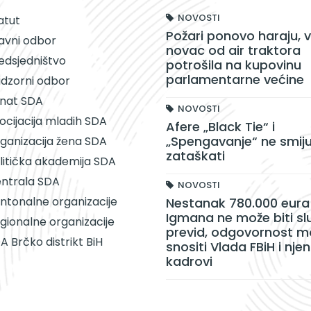
NOVOSTI
atut
Požari ponovo haraju, v
avni odbor
novac od air traktora
edsjedništvo
potrošila na kupovinu
parlamentarne većine
dzorni odbor
nat SDA
NOVOSTI
ocijacija mladih SDA
Afere „Black Tie“ i
„Spengavanje“ ne smiju
ganizacija žena SDA
zataškati
litička akademija SDA
ntrala SDA
NOVOSTI
ntonalne organizacije
Nestanak 780.000 eura 
Igmana ne može biti sl
gionalne organizacije
previd, odgovornost m
A Brčko distrikt BiH
snositi Vlada FBiH i njen
kadrovi