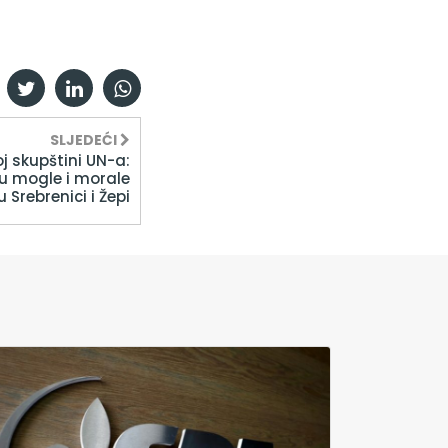
SLJEDEĆI
j skupštini UN-a:
su mogle i morale
u Srebrenici i Žepi