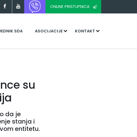
ONLINE PRISTUPNICA
JEDNIK SDA
ASOCIJACIJE
KONTAKT
čince su
ija
io da je
nje stanja i
ovom entitetu.