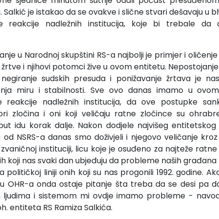
vne sjednice minutom šutnje odali počast presuđeno
. Salkić je istakao da se ovakve i slične stvari dešavaju u b
ne reakcije nadležnih institucija, koje bi trebale d
je u Narodnoj skupštini RS-a najbolji je primjer i oličenje
 žrtve i njihovi potomci žive u ovom entitetu. Nepostojanje
, negiranje sudskih presuda i ponižavanje žrtava je na
tnja miru i stabilnosti. Sve ovo danas imamo u ovo
e reakcije nadležnih institucija, da ove postupke sank
ri zločina i oni koji veličaju ratne zločince su ohrabr
ki put idu korak dalje. Nakon dodjele najvišeg entitetsko
ku od NSRS-a danas smo doživjeli i njegovo veličanje kro
vaničnoj instituciji, licu koje je osuđeno za najteže ratne
nih koji nas svaki dan ubjeđuju da probleme naših građana
 političkoj liniji onih koji su nas progonili 1992. godine. A
iju OHR-a onda ostaje pitanje šta treba da se desi pa da
 ljudima i sistemom mi ovdje imamo probleme - navod
h. entiteta RS Ramiza Salkića.