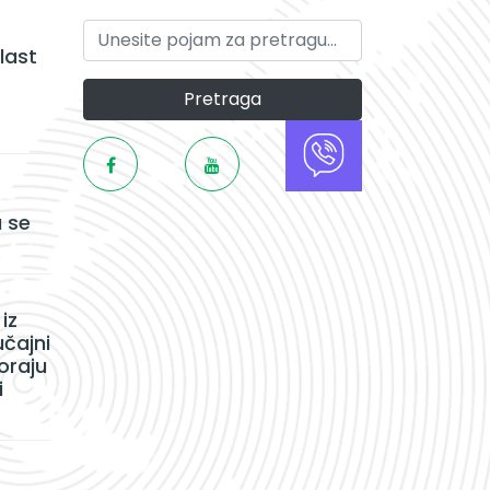
last
Pretraga
 se
iz
učajni
oraju
i