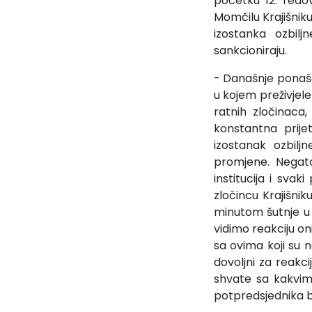
početku 12. redo
Momčilu Krajišniku
izostanka ozbilj
sankcioniraju.
- Današnje ponašan
u kojem preživjele
ratnih zločinaca
konstantna prije
izostanak ozbiljn
promjene. Negato
institucija i sva
zločincu Krajišni
minutom šutnje u z
vidimo reakciju o
sa ovima koji su na
dovoljni za reakc
shvate sa kakvim
potpredsjednika b