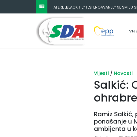
AFERE „BLACK TIE“ I „SPENGAVANJE“ NE SMIJU 
VIJ
Vijesti
/
Novosti
Salkić: 
ohrabre
Ramiz Salkić, 
ponašanje u Na
ambijenta u ko