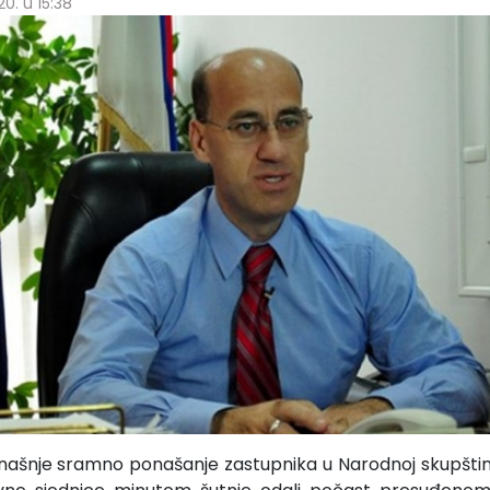
0. u 15:38
našnje sramno ponašanje zastupnika u Narodnoj skupštin