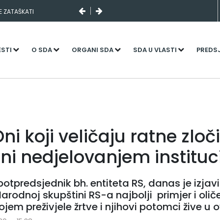
SE ZATAŠKATI
ESTI
O SDA
ORGANI SDA
SDA U VLASTI
PREDS
Oni koji veličaju ratne zlo
ni nedjelovanjem instituc
potpredsjednik bh. entiteta RS, danas je izjav
rodnoj skupštini RS-a najbolji primjer i oliče
jem preživjele žrtve i njihovi potomci žive u 