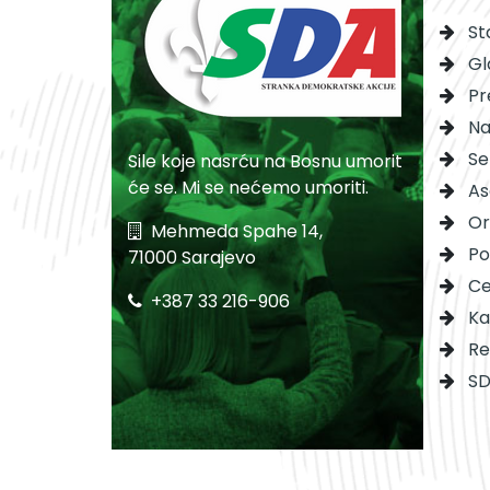
St
Gl
Pr
Na
Se
Sile koje nasrću na Bosnu umorit
će se. Mi se nećemo umoriti.
As
Or
Mehmeda Spahe 14,
Po
71000 Sarajevo
Ce
+387 33 216-906
Ka
Re
SD