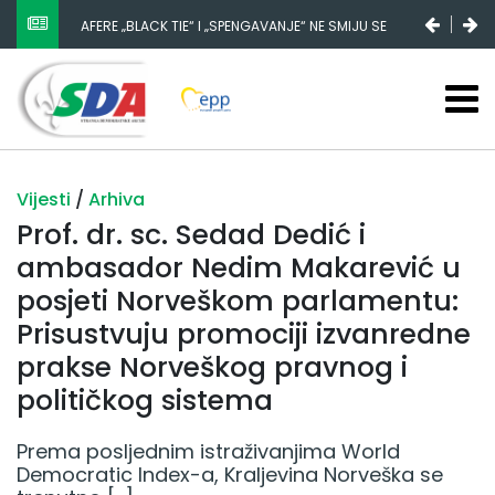
AFERE „BLACK TIE“ I „SPENGAVANJE“ NE SMIJU SE
ZATAŠKATI
Vijesti
/
Arhiva
Prof. dr. sc. Sedad Dedić i
ambasador Nedim Makarević u
posjeti Norveškom parlamentu:
Prisustvuju promociji izvanredne
prakse Norveškog pravnog i
političkog sistema
Prema posljednim istraživanjima World
Democratic Index-a, Kraljevina Norveška se