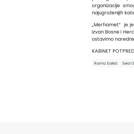
organizacije smo
najugroženijih kat
„Merhamet“ je je
izvan Bosne i Her
ostavimo narednim
KABINET POTPRE
Ramiz Salkić
Seid 