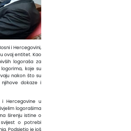
sni i Hercegovini,
u ovaj entitet. Kao
ivših logoraša za
 logorima, koje su
vaju nakon što su
 njihove dokaze i
e i Hercegovine u
ivjelim logorašima
na širenju istine o
svijest o potrebi
ja. Podsjetio je još