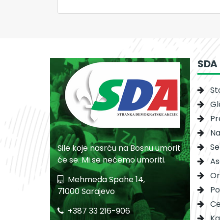
SDA
St
Gl
Pr
Na
Se
Sile koje nasrću na Bosnu umorit
će se. Mi se nećemo umoriti.
As
Or
Mehmeda Spahe 14,
Po
71000 Sarajevo
Ce
+387 33 216-906
Ka