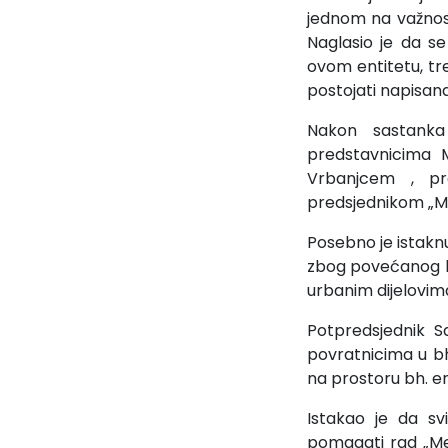
jednom na važnost
Naglasio je da se
ovom entitetu, tre
postojati napisana
Nakon sastanka
predstavnicima
Vrbanjcem , pr
predsjednikom „
Posebno je istak
zbog povećanog bro
urbanim dijelovim
Potpredsjednik S
povratnicima u bh
na prostoru bh. en
Istakao je da sv
pomagati rad „Me