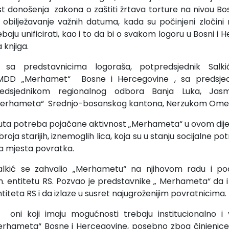
 donošenja zakona o zaštiti žrtava torture na nivou Bo
 obilježavanje važnih datuma, kada su počinjeni zločin
baju unificirati, kao i to da bi o svakom logoru u Bosni i 
 knjiga.
 sa predstavnicima logoraša, potpredsjednik Salk
 MDD „Merhamet“ Bosne i Hercegovine , sa predsje
edsjednikom regionalnog odbora Banja Luka, Jas
Merhameta“ Srednjo-bosanskog kantona, Nerzukom Ome
nuta potreba pojačane aktivnost „Merhameta“ u ovom dije
ja starijih, iznemoglih lica, koja su u stanju socijalne p
a mjesta povratka.
alkić se zahvalio „Merhametu“ na njihovom radu i pod
. entitetu RS. Pozvao je predstavnike „ Merhameta“ da i 
titeta RS i da izlaze u susret najugroženijim povratnicima.
i oni koji imaju mogućnosti trebaju institucionalno i v
rhameta“ Bosne i Hercegovine, posebno zbog činjenice