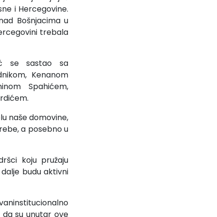
sne i Hercegovine.
i nad Bošnjacima u
Hercegovini trebala
ić se sastao sa
dnikom, Kenanom
minom Spahićem,
rdićem.
lu naše domovine,
otrebe, a posebno u
ršci koju pružaju
dalje budu aktivni
aninstitucionalno
 da su unutar ove