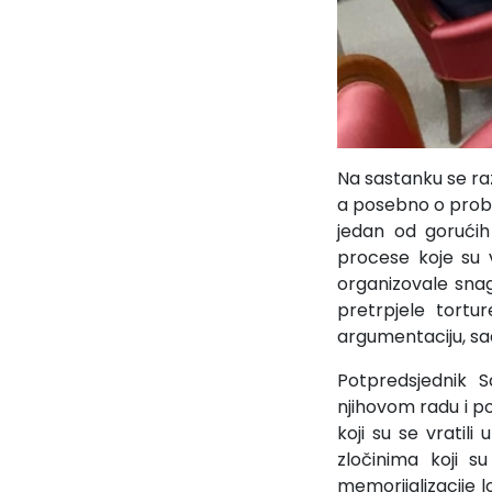
Na sastanku se ra
a posebno o proble
jedan od gorućih
procese koje su v
organizovale sna
pretrpjele tortu
argumentaciju, sa
Potpredsjednik S
njihovom radu i p
koji su se vratili
zločinima koji s
memorijalizacije lo