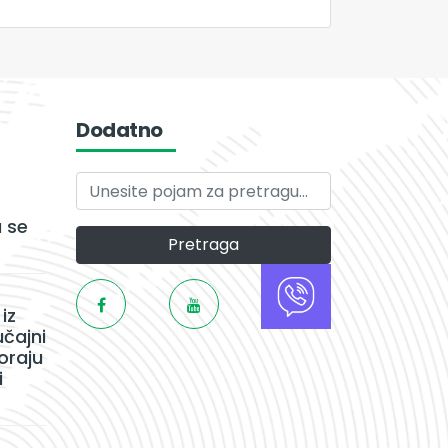
Dodatno
 se
Pretraga
iz
učajni
oraju
i