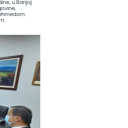
dine, u Banjoj
ovine,
 Mehmedom
m.