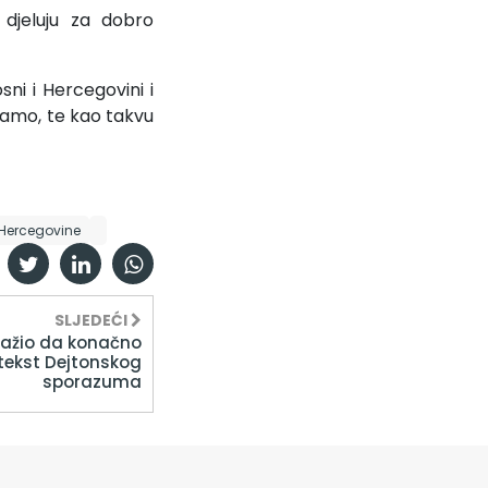
 djeluju za dobro
i i Hercegovini i
čamo, te kao takvu
 Hercegovine
SLJEDEĆI
ražio da konačno
 tekst Dejtonskog
sporazuma