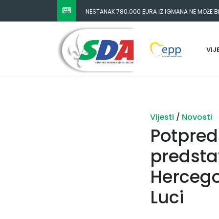
NESTANAK 780.000 EURA IZ IGMANA NE MOŽE BIT
ODGOVORNOST MORAJU SNOSITI VLADA FBIH I 
VIJ
Vijesti
/
Novosti
Potpred
predsta
Hercego
Luci