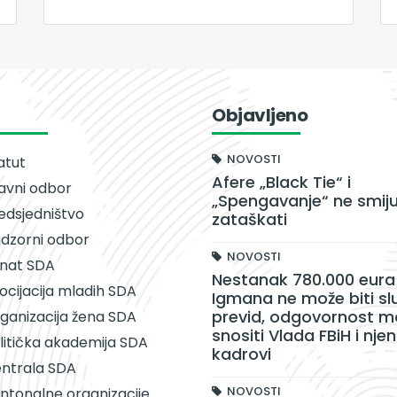
Objavljeno
NOVOSTI
atut
Afere „Black Tie“ i
avni odbor
„Spengavanje“ ne smiju
edsjedništvo
zataškati
dzorni odbor
NOVOSTI
nat SDA
Nestanak 780.000 eura 
ocijacija mladih SDA
Igmana ne može biti sl
previd, odgovornost m
ganizacija žena SDA
snositi Vlada FBiH i njen
litička akademija SDA
kadrovi
ntrala SDA
NOVOSTI
ntonalne organizacije