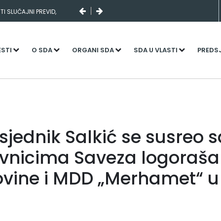
I SLUČAJNI PREVID,
NJENI KADROVI
ESTI
O SDA
ORGANI SDA
SDA U VLASTI
PREDS
sjednik Salkić se susreo s
vnicima Saveza logoraša 
vine i MDD „Merhamet“ u