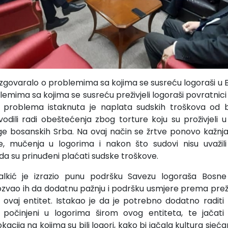
zgovaralo o problemima sa kojima se susreću logoraši u Bo
mima sa kojima se susreću preživjeli logoraši povratnici 
 problema istaknuta je naplata sudskih troškova od b
odili radi obeštećenja zbog torture koju su proživjeli u
ge bosanskih Srba. Na ovaj način se žrtve ponovo kažnja
re, mučenja u logorima i nakon što sudovi nisu uvažili
da su prinuđeni plaćati sudske troškove.
alkić je izrazio punu podršku Savezu logoraša Bosn
ozvao ih da dodatnu pažnju i podršku usmjere prema prež
 u ovaj entitet. Istakao je da je potrebno dodatno raditi 
u počinjeni u logorima širom ovog entiteta, te jačati 
kacija na kojima su bili logori, kako bi jačala kultura sjećan