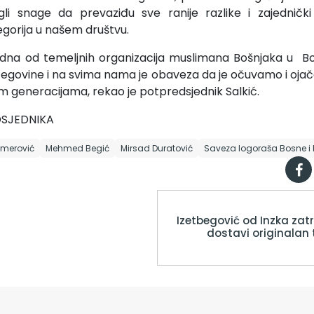
gli snage da prevaziđu sve ranije razlike i zajednički
egorija u našem društvu.
dna od temeljnih organizacija muslimana Bošnjaka u Bosn
cegovine i na svima nama je obaveza da je očuvamo i oja
 generacijama, rekao je potpredsjednik Salkić.
DSJEDNIKA
Omerović
Mehmed Begić
Mirsad Duratović
Saveza logoraša Bosne i
Izetbegović od Inzka zat
dostavi originalan