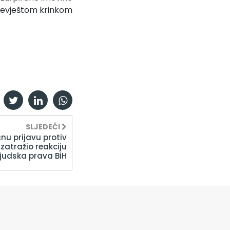
 nevještom krinkom
SLJEDEĆI
nu prijavu protiv
 zatražio reakciju
udska prava BiH