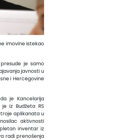
tne imovine istekao
e presude je samo
ajavanja javnosti u
osne i Hercegovine
da je Kancelarija
 je iz Budžeta RS
 troje aplikanata u
osilac aktivnosti
pletan inventar iz
va radi prenošenja