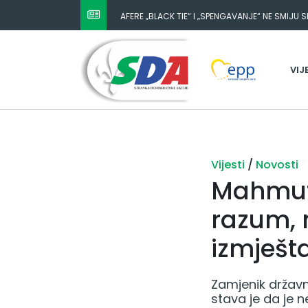
AFERE „BLACK TIE“ I „SPENGAVANJE“ NE SMIJU 
VIJ
Vijesti
/
Novosti
Mahmuto
razum, 
izmješt
Zamjenik državn
stava je da je 