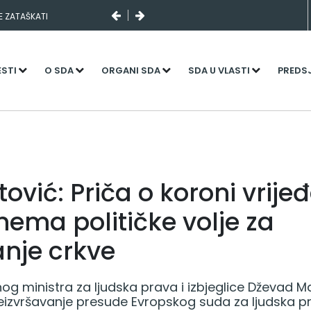
SE ZATAŠKATI
ESTI
O SDA
ORGANI SDA
SDA U VLASTI
PREDS
vić: Priča o koroni vrije
nema političke volje za
anje crkve
og ministra za ljudska prava i izbjeglice Dževad 
neizvršavanje presude Evropskog suda za ljudska p