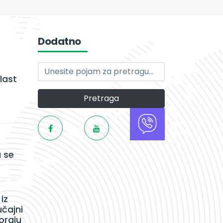
Dodatno
last
Pretraga
 se
iz
učajni
oraju