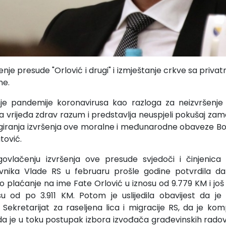
ršenje presude "Orlović i drugi" i izmještanje crkve sa priva
ne.
e pandemije koronavirusa kao razloga za neizvršenj
a vrijeđa zdrav razum i predstavlja neuspjeli pokušaj zam
ongiranja izvršenja ove moralne i međunarodne obaveze B
tović.
vlačenju izvršenja ove presude svjedoči i činjenica 
nika Vlade RS u februaru prošle godine potvrdila da
no plaćanje na ime Fate Orlović u iznosu od 9.779 KM i još
 od po 3.911 KM. Potom je uslijedila obavijest da je n
 Sekretarijat za raseljena lica i migracije RS, da je kom
da je u toku postupak izbora izvođača građevinskih rado