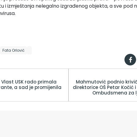
štu i izmještanja nelegalno izgrađenog objekta, a sve pod
virusa.
Fata Orlović
 Vlast USK rado primala
Mahmutović podnio krivič
ante, a sad je promijenila
direktorice OŠ Petar Kočić i
Ombudsmena za lj