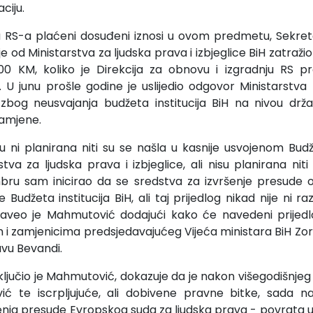
ciju.
a RS-a plaćeni dosuđeni iznosi u ovom predmetu, Sekreta
 je od Ministarstva za ljudska prava i izbjeglice BiH zatraž
00 KM, koliko je Direkcija za obnovu i izgradnju RS pro
. U junu prošle godine je uslijedio odgovor Ministarstva 
 zbog neusvajanja budžeta institucija BiH na nivou drž
namjene.
u ni planirana niti su se našla u kasnije usvojenom Budžet
tva za ljudska prava i izbjeglice, ali nisu planirana nit
bru sam inicirao da se sredstva za izvršenje presude os
Budžeta institucija BiH, ali taj prijedlog nikad nije ni 
naveo je Mahmutović dodajući kako će navedeni prijedl
i zamjenicima predsjedavajućeg Vijeća ministara BiH Zoranu
avu Bevandi.
ljučio je Mahmutović, dokazuje da je nakon višegodišnjeg
ić te iscrpljujuće, ali dobivene pravne bitke, sada n
šenja presude Evropskog suda za ljudska prava - povrata 