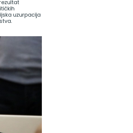
rezultat
tičkih
ijska uzurpacija
stva.