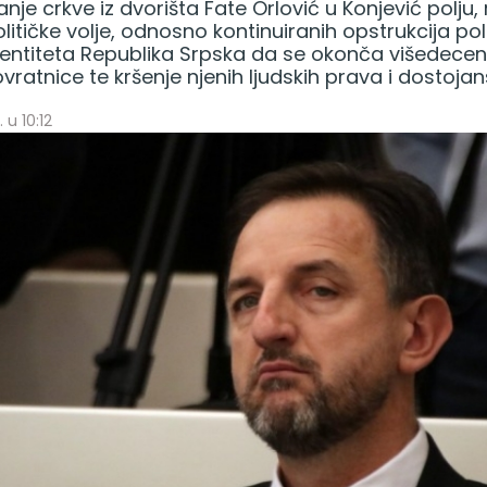
nje crkve iz dvorišta Fate Orlović u Konjević polju, 
itičke volje, odnosno kontinuiranih opstrukcija poli
 entiteta Republika Srpska da se okonča višedecen
vratnice te kršenje njenih ljudskih prava i dostojan
 u 10:12