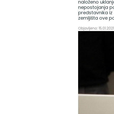
naloženo uklanja
nepostojanja pol
predstavnika iz
zemljišta ove po
Objavljeno: 15.01.2021.