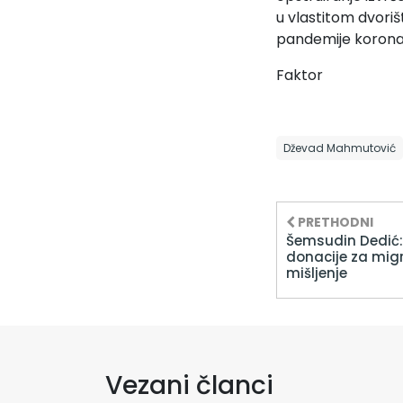
u vlastitom dvori
pandemije korona
Faktor
Dževad Mahmutović
PRETHODNI
Šemsudin Dedić:
donacije za migr
mišljenje
Vezani članci