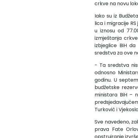
crkve na novu loka
Iako su iz Budžet
lica i migracije RS
u iznosu od 77.0
izmještanja crkve
izbjeglice BiH da
sredstva za ove 
- Ta sredstva nis
odnosno Ministars
godinu. U septem
budžetske rezerve 
ministara BiH – 
predsjedavajućem 
Turković i Vjekosl
Sve navedeno, zak
prava Fate Orlov
opstruiranje izvr