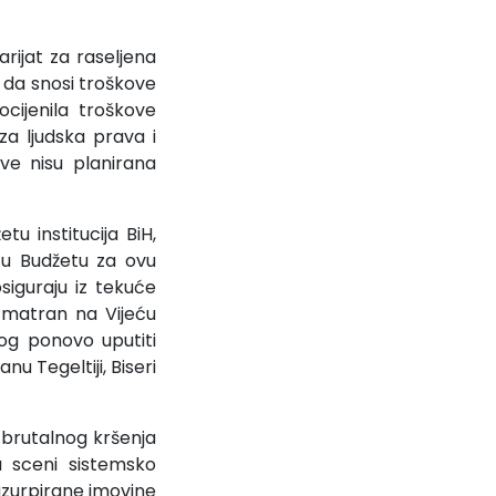
rijat za raseljena
io da snosi troškove
cijenila troškove
za ljudska prava i
ave nisu planirana
u institucija BiH,
i u Budžetu za ovu
iguraju iz tekuće
razmatran na Vijeću
og ponovo uputiti
 Tegeltiji, Biseri
 brutalnog kršenja
a sceni sistemsko
uzurpirane imovine