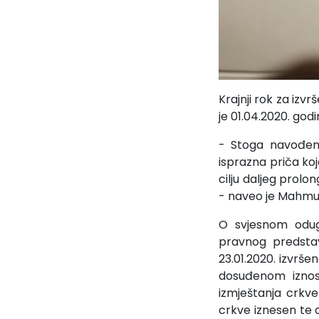
Krajnji rok za izv
je 01.04.2020. godi
- Stoga navođenj
isprazna priča koj
cilju daljeg prol
- naveo je Mahmu
O svjesnom odugo
pravnog predstav
23.01.2020. izvrše
dosuđenom iznosu
izmještanja crkve
crkve iznesen te 