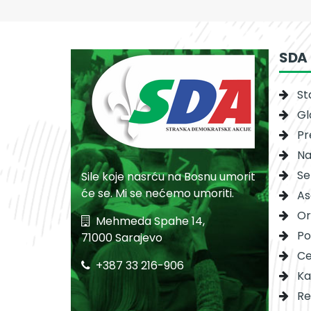
SDA
St
Gl
Pr
Na
Se
Sile koje nasrću na Bosnu umorit
će se. Mi se nećemo umoriti.
As
Or
Mehmeda Spahe 14,
Po
71000 Sarajevo
Ce
+387 33 216-906
Ka
Re