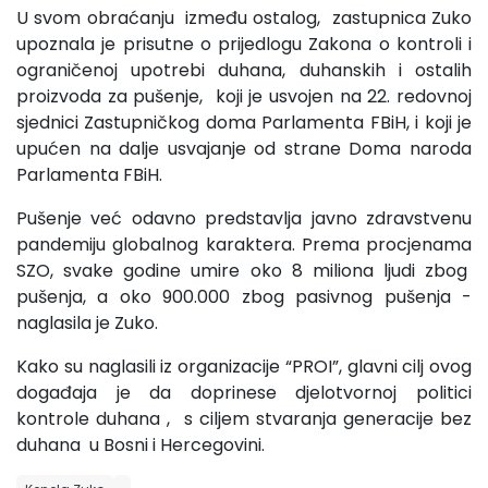
U svom obraćanju između ostalog, zastupnica Zuko
upoznala je prisutne o prijedlogu Zakona o kontroli i
ograničenoj upotrebi duhana, duhanskih i ostalih
proizvoda za pušenje, koji je usvojen na 22. redovnoj
sjednici Zastupničkog doma Parlamenta FBiH, i koji je
upućen na dalje usvajanje od strane Doma naroda
Parlamenta FBiH.
Pušenje već odavno predstavlja javno zdravstvenu
pandemiju globalnog karaktera. Prema procjenama
SZO, svake godine umire oko 8 miliona ljudi zbog
pušenja, a oko 900.000 zbog pasivnog pušenja -
naglasila je Zuko.
Kako su naglasili iz organizacije “PROI”, glavni cilj ovog
događaja je da doprinese djelotvornoj politici
kontrole duhana , s ciljem stvaranja generacije bez
duhana u Bosni i Hercegovini.