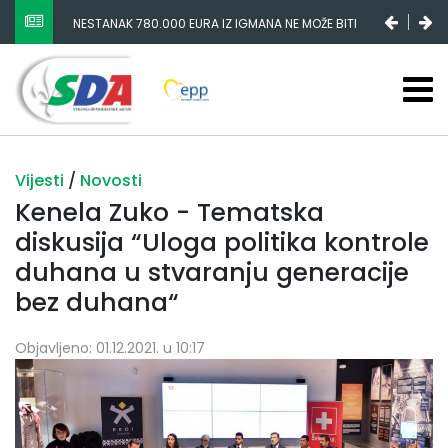
NESTANAK 780.000 EURA IZ IGMANA NE MOŽE BITI
SLUČAJNI PREVID, ODGOVORNOST MORAJU SNOSITI
VLADA FBIH I NJENI KADROVI
Vijesti
/
Novosti
Kenela Zuko - Tematska
diskusija “Uloga politika kontrole
duhana u stvaranju generacije
bez duhana“
Objavljeno: 01.12.2021. u 10:17