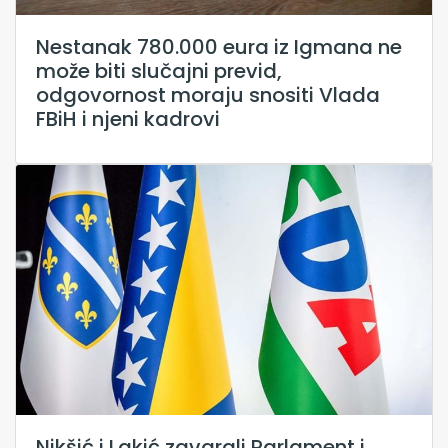
Nestanak 780.000 eura iz Igmana ne
može biti slučajni previd,
odgovornost moraju snositi Vlada
FBiH i njeni kadrovi
Nikšić i Lakić zavarali Parlament i